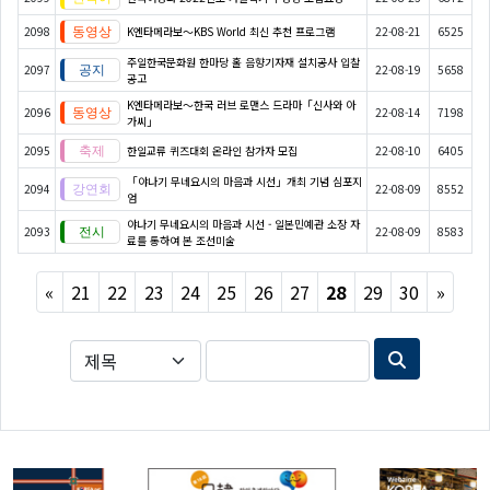
2098
K엔타메라보～KBS World 최신 추천 프로그램
22-08-21
6525
주일한국문화원 한마당 홀 음향기자재 설치공사 입찰
2097
22-08-19
5658
공고
K엔타메라보～한국 러브 로맨스 드라마「신사와 아
2096
22-08-14
7198
가씨」
2095
한일교류 퀴즈대회 온라인 참가자 모집
22-08-10
6405
「야나기 무네요시의 마음과 시선」개최 기념 심포지
2094
22-08-09
8552
엄
야나기 무네요시의 마음과 시선 - 일본민예관 소장 자
2093
22-08-09
8583
료를 통하여 본 조선미술
Previous
Next
«
21
22
23
24
25
26
27
28
29
30
»