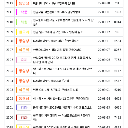
2112
K엔타메라보～배우 오만석씨 인터뷰
22-09-18
7046
2111
한일교류 작문콘테스트 2022입상자발표
22-09-16
7393
한국문화 체험교실〜종이접기로 전통문양 노리개 만
2110
22-09-12
8014
들기
2109
한글 캘리그래피 공모전 2022 입상자 발표
22-09-12
7091
2108
K엔타메라보～한국드라마「펜트하우스」
22-09-11
6584
2107
한국요리교실〜라볶이를 직접 만들어봐요!
22-09-07
8236
한일축제한마당 2022 오프라인 행사 개최 중지 및
2106
22-09-06
7733
온라인 개최 안내
야・타・이 시리즈〜Ep.13 만능 양념장 만들어봤
2105
22-09-06
6147
다!
2104
K엔타메라보～한국영화「인질」
22-09-06
6547
2103
냉국 요리 사진＆감상문 콘테스트 발표
22-09-01
6210
2102
야・타・이 시리즈〜Ep.12 고추장 만들어봤다!
22-08-26
6623
2101
문화체험강좌 2022년도 가을학기 수강생 모집요강
22-08-23
6636
한국영화 기획상영회 ～ 러브로맨스영화「좋아해
2100
22-08-23
7482
줘」
2099
한국어강좌 2022년도 가을학기 수강생 모집요강
22-08-23
6872