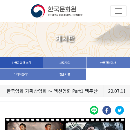
게시판
한국문화원 소식
보도자료
한국관련행사
미디어갤러리
한줄서평
한국영화 기획상영회 ～ 액션영화 Part1 백두산
22.07.11