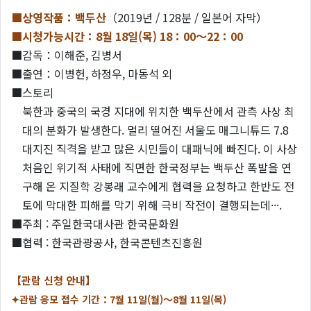
■상영작품：백두산
（2019년 / 128분 / 일본어 자막）
■시청가능시간：8
월 18일(목) 18：00～22：00
■감독：이해준, 김병서
■출연：이병헌, 하정우, 마동석 외
■스토리
북한과 중국의 국경 지대에 위치한 백두산에서 관측 사상 최
대의 분화가 발생한다. 멀리 떨어진 서울도 매그니튜드 7.8
대지진 직격을 받고 많은 시민들이 대패닉에 빠진다. 이 사상
처음인 위기적 사태에 직면한 한국정부는 백두산 폭발을 연
구해 온 지질학 강봉래 교수에게 협력을 요청하고 한반도 전
토에 막대한 피해를 막기 위해 극비 작전이 결행되는데···.
■주최 : 주일한국대사관 한국문화원
■협력 : 한국관광공사, 한국콘텐츠진흥원
【관람 신청 안내】
✦관람 응모 접수 기간：7월 11일(월)～8월 11일(목)