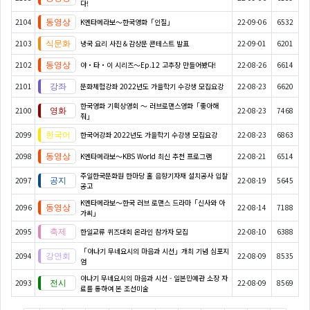
다!
2104
K엔타메라보～한국영화「인질」
22-09-06
6532
2103
냉국 요리 사진＆감상문 콘테스트 발표
22-09-01
6201
2102
야・타・이 시리즈〜Ep.12 고추장 만들어봤다!
22-08-26
6614
2101
문화체험강좌 2022년도 가을학기 수강생 모집요강
22-08-23
6620
한국영화 기획상영회 ～ 러브로맨스영화「좋아해
2100
22-08-23
7468
줘」
2099
한국어강좌 2022년도 가을학기 수강생 모집요강
22-08-23
6863
2098
K엔타메라보～KBS World 최신 추천 프로그램
22-08-21
6514
주일한국문화원 한마당 홀 음향기자재 설치공사 입찰
2097
22-08-19
5645
공고
K엔타메라보～한국 러브 로맨스 드라마「신사와 아
2096
22-08-14
7188
가씨」
2095
한일교류 퀴즈대회 온라인 참가자 모집
22-08-10
6388
「야나기 무네요시의 마음과 시선」개최 기념 심포지
2094
22-08-09
8535
엄
야나기 무네요시의 마음과 시선 - 일본민예관 소장 자
2093
22-08-09
8569
료를 통하여 본 조선미술