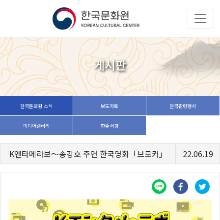
게시판
한국문화원 소식
보도자료
한국관련행사
미디어갤러리
한줄서평
K엔타메라보～송강호 주연 한국영화「브로커」
22.06.19