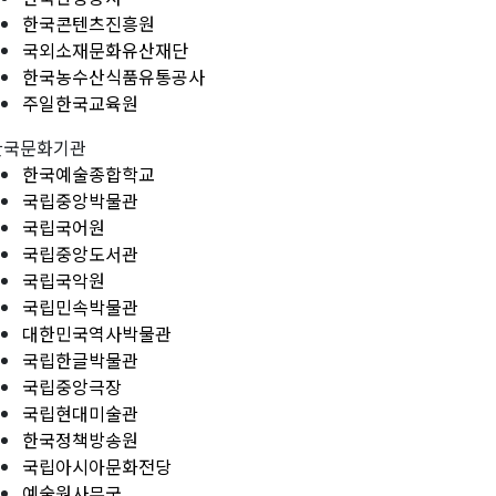
한국콘텐츠진흥원
국외소재문화유산재단
한국농수산식품유통공사
주일한국교육원
한국문화기관
한국예술종합학교
국립중앙박물관
국립국어원
국립중앙도서관
국립국악원
국립민속박물관
대한민국역사박물관
국립한글박물관
국립중앙극장
국립현대미술관
한국정책방송원
국립아시아문화전당
예술원사무국