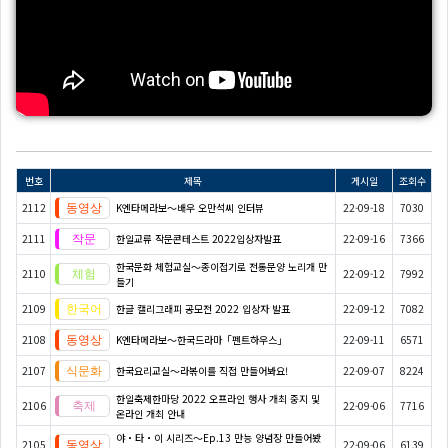
번호
제목
게시일
조회수
2112
K엔타메라보～배우 오만석씨 인터뷰
22-09-18
7030
2111
한일교류 작문콘테스트 2022입상자발표
22-09-16
7366
한국문화 체험교실〜종이접기로 전통문양 노리개 만
2110
22-09-12
7992
들기
2109
한글 캘리그래피 공모전 2022 입상자 발표
22-09-12
7082
2108
K엔타메라보～한국드라마「펜트하우스」
22-09-11
6571
2107
한국요리교실〜라볶이를 직접 만들어봐요!
22-09-07
8224
한일축제한마당 2022 오프라인 행사 개최 중지 및
2106
22-09-06
7716
온라인 개최 안내
야・타・이 시리즈〜Ep.13 만능 양념장 만들어봤
2105
22-09-06
6139