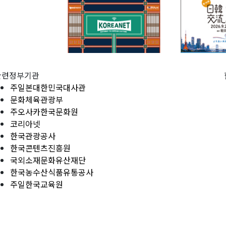
관련정부기관
주일본대한민국대사관
문화체육관광부
주오사카한국문화원
코리아넷
한국관광공사
한국콘텐츠진흥원
국외소재문화유산재단
한국농수산식품유통공사
주일한국교육원