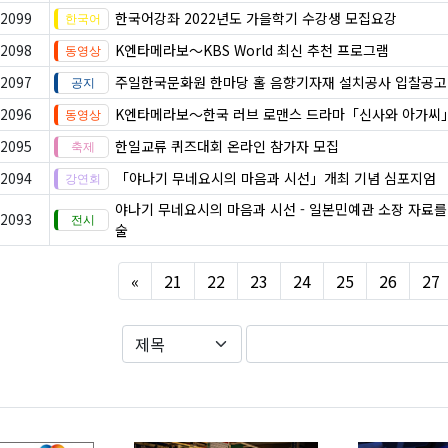
2099
한국어강좌 2022년도 가을학기 수강생 모집요강
2098
K엔타메라보～KBS World 최신 추천 프로그램
2097
주일한국문화원 한마당 홀 음향기자재 설치공사 입찰공고
2096
K엔타메라보～한국 러브 로맨스 드라마「신사와 아가씨
2095
한일교류 퀴즈대회 온라인 참가자 모집
2094
「야나기 무네요시의 마음과 시선」개최 기념 심포지엄
야나기 무네요시의 마음과 시선 - 일본민예관 소장 자료를
2093
술
Previous
«
21
22
23
24
25
26
27