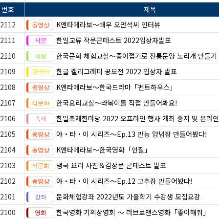
번호
제목
2112
K엔타메라보～배우 오만석씨 인터뷰
2111
한일교류 작문콘테스트 2022입상자발표
2110
한국문화 체험교실〜종이접기로 전통문양 노리개 만들기
2109
한글 캘리그래피 공모전 2022 입상자 발표
2108
K엔타메라보～한국드라마「펜트하우스」
2107
한국요리교실〜라볶이를 직접 만들어봐요!
2106
한일축제한마당 2022 오프라인 행사 개최 중지 및 온라인
2105
야・타・이 시리즈〜Ep.13 만능 양념장 만들어봤다!
2104
K엔타메라보～한국영화「인질」
2103
냉국 요리 사진＆감상문 콘테스트 발표
2102
야・타・이 시리즈〜Ep.12 고추장 만들어봤다!
2101
문화체험강좌 2022년도 가을학기 수강생 모집요강
2100
한국영화 기획상영회 ～ 러브로맨스영화「좋아해줘」