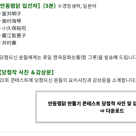
안동찜닭 입선자】(5분)
※경칭생략, 일본어
室井明子
奥村海琴
小久保裕司
廣江智恵子
井村薫
당첨되신 분들에게는 후일 한국문화상품(찜 그릇)을 발송해 드립니다
당첨작 사진 ＆감상문】
21회 콘테스트에 당첨되신 분들의 요리사진과 감상문을 소개합니다.
안동찜닭 만들기 콘테스트 당첨작 사진 및 감
⇒ 다운로드