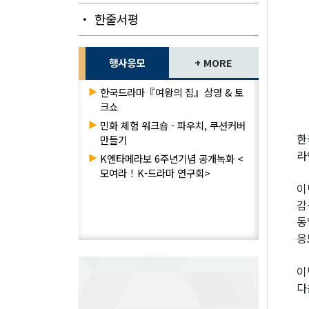
・ 한줄서평
행사응모
+ MORE
▶
한국드라마『여왕의 집』상영 & 토
크쇼
▶
민화 체험 워크숍 - 파우치, 쿠션커버
한
만들기
라
▶
K엔타메라보 6주년기념 공개녹화 <
모여라！K-드라마 연구회>
이
감
동
응
이
다