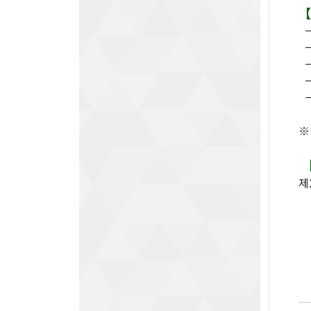
【
－
－
－
－
－
※
【
제