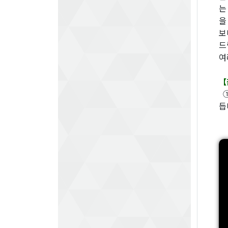
는
을
보
드
여
【
①
듭