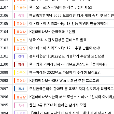
2107
한국요리교실〜라볶이를 직접 만들어봐요!
2106
한일축제한마당 2022 오프라인 행사 개최 중지 및 온라인
2105
야・타・이 시리즈〜Ep.13 만능 양념장 만들어봤다!
2104
K엔타메라보～한국영화「인질」
2103
냉국 요리 사진＆감상문 콘테스트 발표
2102
야・타・이 시리즈〜Ep.12 고추장 만들어봤다!
2101
문화체험강좌 2022년도 가을학기 수강생 모집요강
2100
한국영화 기획상영회 ～ 러브로맨스영화「좋아해줘」
2099
한국어강좌 2022년도 가을학기 수강생 모집요강
2098
K엔타메라보～KBS World 최신 추천 프로그램
2097
주일한국문화원 한마당 홀 음향기자재 설치공사 입찰공고
2096
K엔타메라보～한국 러브 로맨스 드라마「신사와 아가씨
2095
한일교류 퀴즈대회 온라인 참가자 모집
2094
「야나기 무네요시의 마음과 시선」개최 기념 심포지엄