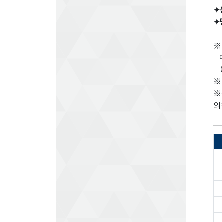
✦
✦
※
메
（
※
※
의