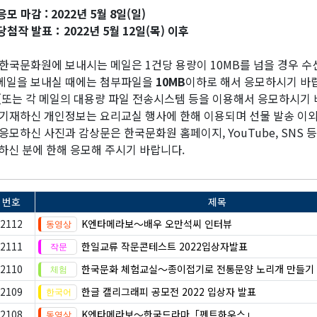
응모 마감 : 2022년 5월 8일(일)
당첨작 발표：2022년 5월 12일(목) 이후
한국문화원에 보내시는 메일은 1건당 용량이 10MB를 넘을 경우 수
일을 보내실 때에는 첨부파일을
10MB
이하로 해서 응모하시기 바
또는 각 메일의 대용량 파일 전송시스템 등을 이용해서 응모하시기 
기재하신 개인정보는 요리교실 행사에 한해 이용되며 선물 발송 이
응모하신 사진과 감상문은 한국문화원 홈페이지, YouTube, SNS 
하신 분에 한해 응모해 주시기 바랍니다.
번호
제목
2112
K엔타메라보～배우 오만석씨 인터뷰
2111
한일교류 작문콘테스트 2022입상자발표
2110
한국문화 체험교실〜종이접기로 전통문양 노리개 만들기
2109
한글 캘리그래피 공모전 2022 입상자 발표
2108
K엔타메라보～한국드라마「펜트하우스」