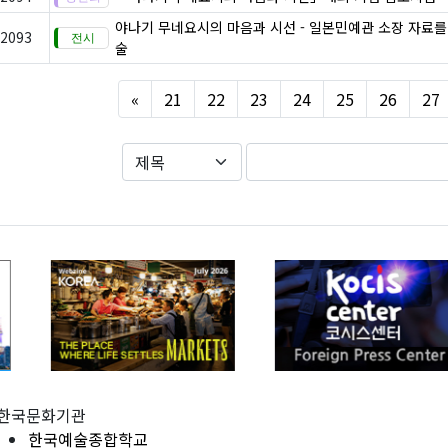
야나기 무네요시의 마음과 시선 - 일본민예관 소장 자료를
2093
술
Previous
«
21
22
23
24
25
26
27
한국문화기관
한국예술종합학교