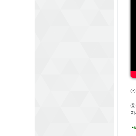
②
③
자
‣