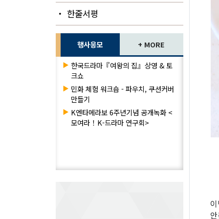
・ 한줄서평
행사응모
+ MORE
▶
한국드라마『여왕의 집』상영 & 토
크쇼
▶
민화 체험 워크숍 - 파우치, 쿠션커버
만들기
▶
K엔타메라보 6주년기념 공개녹화 <
모여라！K-드라마 연구회>
이
안