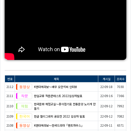
번호
제목
게시일
조회수
2112
K엔타메라보～배우 오만석씨 인터뷰
22-09-18
7030
2111
한일교류 작문콘테스트 2022입상자발표
22-09-16
7366
한국문화 체험교실〜종이접기로 전통문양 노리개 만
2110
22-09-12
7992
들기
2109
한글 캘리그래피 공모전 2022 입상자 발표
22-09-12
7082
2108
K엔타메라보～한국드라마「펜트하우스」
22-09-11
6571