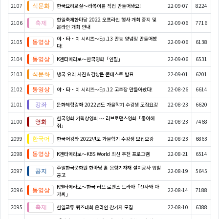
2107
한국요리교실〜라볶이를 직접 만들어봐요!
22-09-07
8224
한일축제한마당 2022 오프라인 행사 개최 중지 및
2106
22-09-06
7716
온라인 개최 안내
야・타・이 시리즈〜Ep.13 만능 양념장 만들어봤
2105
22-09-06
6138
다!
2104
K엔타메라보～한국영화「인질」
22-09-06
6531
2103
냉국 요리 사진＆감상문 콘테스트 발표
22-09-01
6201
2102
야・타・이 시리즈〜Ep.12 고추장 만들어봤다!
22-08-26
6614
2101
문화체험강좌 2022년도 가을학기 수강생 모집요강
22-08-23
6620
한국영화 기획상영회 ～ 러브로맨스영화「좋아해
2100
22-08-23
7468
줘」
2099
한국어강좌 2022년도 가을학기 수강생 모집요강
22-08-23
6863
2098
K엔타메라보～KBS World 최신 추천 프로그램
22-08-21
6514
주일한국문화원 한마당 홀 음향기자재 설치공사 입찰
2097
22-08-19
5645
공고
K엔타메라보～한국 러브 로맨스 드라마「신사와 아
2096
22-08-14
7188
가씨」
2095
한일교류 퀴즈대회 온라인 참가자 모집
22-08-10
6388