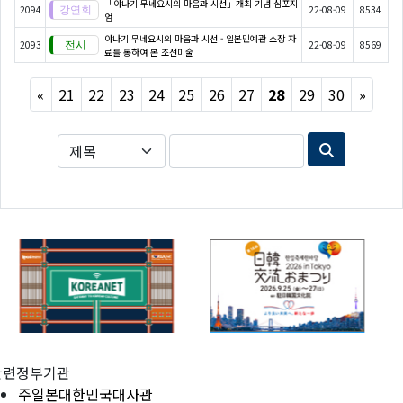
「야나기 무네요시의 마음과 시선」개최 기념 심포지
2094
22-08-09
8534
엄
야나기 무네요시의 마음과 시선 - 일본민예관 소장 자
2093
22-08-09
8569
료를 통하여 본 조선미술
Previous
Next
«
21
22
23
24
25
26
27
28
29
30
»
관련정부기관
주일본대한민국대사관