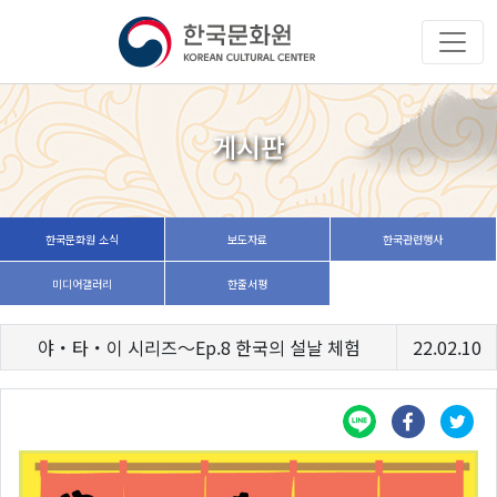
게시판
한국문화원 소식
보도자료
한국관련행사
미디어갤러리
한줄서평
야・타・이 시리즈〜Ep.8 한국의 설날 체험
22.02.10