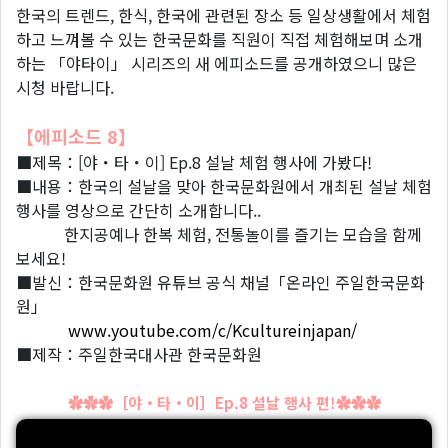
한국의 트렌드, 한식, 한국에 관련된 장소 등 일상생활에서 체험
하고 느껴볼 수 있는 한국문화를 직원이 직접 체험해보며 소개
하는 「야타이」 시리즈의 새 에피소드를 공개하였으니 많은
시청 바랍니다.
【에피소드 8】
■제목：[야・타・이] Ep.8 설날 체험 행사에 가봤다!
■내용：한국의 설날을 맞아 한국문화원에서 개최된 설날 체험
행사를 영상으로 간단히 소개합니다..
한지공예나 한복 체험, 전통놀이를 즐기는 모습을 함께
보세요!
■발신：한국문화원 유튜브 공식 채널「온라인 주일한국문화
원」
www.youtube.com/c/Kcultureinjapan/
■제작：주일한국대사관 한국문화원
✿✿✿［야・타・이］Ep.8 설날 행사 편!✿✿✿