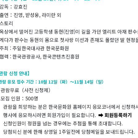
감독：강효진
출연：진영, 받성웅, 라미란 외
스토리
옥상에서 떨어진 고등학생 동현(진영)이 길을 가던 엘리트 아재 판수
게다가 판수는 동현의 몸으로 첫사랑 미선과 존재도 몰랐던 딸 현정
주최 : 주일한국대사관 한국문화원
협력 : 한국관광공사, 한국콘텐츠진흥원
관람 신청 안내】
관람 응모 접수 기간：10월 12일（화）～11월 14일（일）
 관람무료（사전 신청제）
 모집 인원：500명
・ 관람을 희망하는 분은 한국문화원 홈페이지 응모코너에서 신청하
・ 행사에 응모하시려면 회원가입이 필요합니다.
➡ 회원등록하기
・ 신청인원이 정원을 넘는 경우에는 추첨을 통해 초대합니다.
・ 당첨되신 분에 한해 상영일 1주일전에 당첨메일을 보내드립니다.