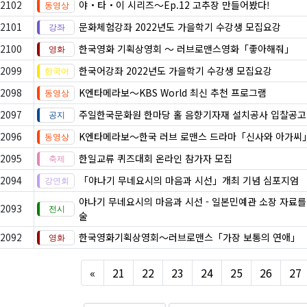
2102
야・타・이 시리즈〜Ep.12 고추장 만들어봤다!
2101
문화체험강좌 2022년도 가을학기 수강생 모집요강
2100
한국영화 기획상영회 ～ 러브로맨스영화「좋아해줘」
2099
한국어강좌 2022년도 가을학기 수강생 모집요강
2098
K엔타메라보～KBS World 최신 추천 프로그램
2097
주일한국문화원 한마당 홀 음향기자재 설치공사 입찰공고
2096
K엔타메라보～한국 러브 로맨스 드라마「신사와 아가씨
2095
한일교류 퀴즈대회 온라인 참가자 모집
2094
「야나기 무네요시의 마음과 시선」개최 기념 심포지엄
야나기 무네요시의 마음과 시선 - 일본민예관 소장 자료를
2093
술
2092
한국영화기획상영회～러브로맨스「가장 보통의 연애」
Previous
«
21
22
23
24
25
26
27