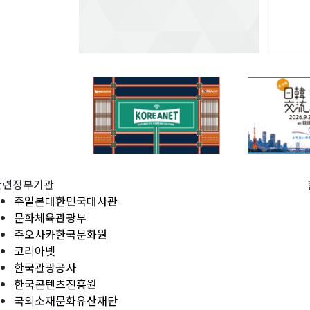
관련정부기관
주일본대한민국대사관
문화체육관광부
주오사카한국문화원
코리아넷
한국관광공사
한국콘텐츠진흥원
국외소재문화유산재단