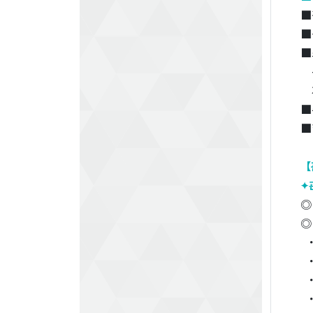
■
■
■
■
■
【
✦
◎
◎