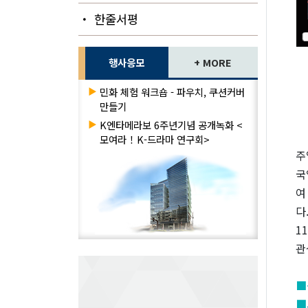
・ 한줄서평
행사응모
+ MORE
▶
민화 체험 워크숍 - 파우치, 쿠션커버
만들기
▶
K엔타메라보 6주년기념 공개녹화 <
모여라！K-드라마 연구회>
주
국
여
다
1
관
■
■