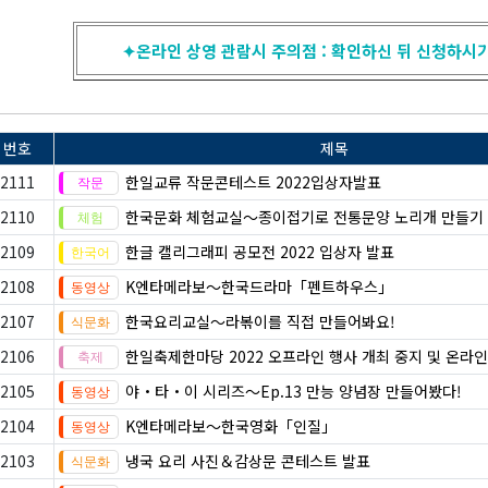
✦온라인 상영 관람시 주의점 : 확인하신 뒤 신청하시기 
번호
제목
2111
한일교류 작문콘테스트 2022입상자발표
2110
한국문화 체험교실〜종이접기로 전통문양 노리개 만들기
2109
한글 캘리그래피 공모전 2022 입상자 발표
2108
K엔타메라보～한국드라마「펜트하우스」
2107
한국요리교실〜라볶이를 직접 만들어봐요!
2106
한일축제한마당 2022 오프라인 행사 개최 중지 및 온라인
2105
야・타・이 시리즈〜Ep.13 만능 양념장 만들어봤다!
2104
K엔타메라보～한국영화「인질」
2103
냉국 요리 사진＆감상문 콘테스트 발표