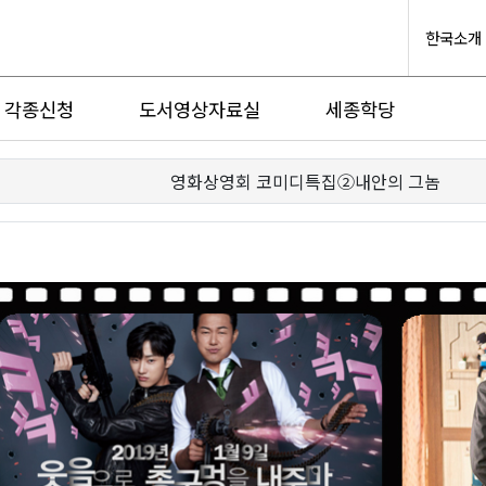
한국소개
각종신청
도서영상자료실
세종학당
영화상영회 코미디특집②내안의 그놈