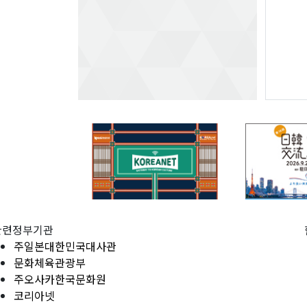
관련정부기관
주일본대한민국대사관
문화체육관광부
주오사카한국문화원
코리아넷