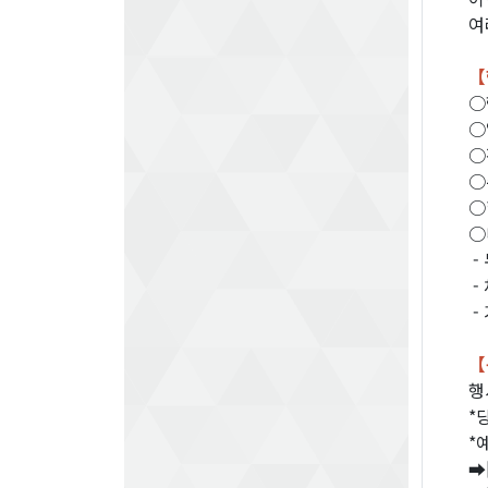
여
【
○
○일
○
○
○
○
-
-
-
【
행
*
*
➡