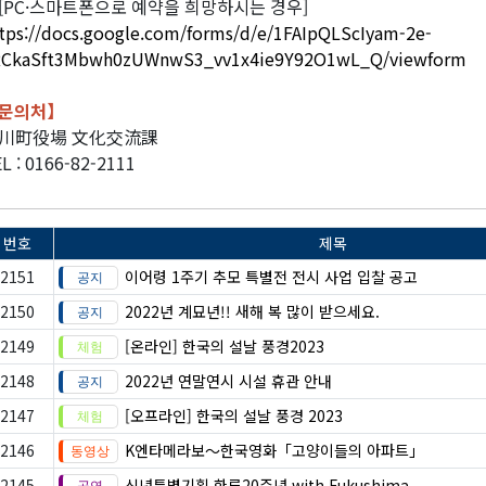
[PC·스마트폰으로 예약을 희망하시는 경우]
tps://docs.google.com/forms/d/e/1FAIpQLScIyam-2e-
RCkaSft3Mbwh0zUWnwS3_vv1x4ie9Y92O1wL_Q/viewform
문의처
】
川町役場 文化交流課
L : 0166-82-2111
번호
제목
2151
이어령 1주기 추모 특별전 전시 사업 입찰 공고
2150
2022년 계묘년!! 새해 복 많이 받으세요.
2149
[온라인] 한국의 설날 풍경2023
2148
2022년 연말연시 시설 휴관 안내
2147
[오프라인] 한국의 설날 풍경 2023
2146
K엔타메라보～한국영화「고양이들의 아파트」
2145
신년특별기획 한류20주년 with Fukushima