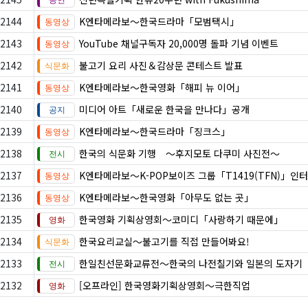
2144
K엔타메라보～한국드라마「모범택시」
2143
YouTube 채널구독자 20,000명 돌파 기념 이벤트
2142
불고기 요리 사진＆감상문 콘테스트 발표
2141
K엔타메라보～한국영화「해피 뉴 이어」
2140
미디어 아트「새로운 한국을 만나다」공개
2139
K엔타메라보～한국드라마「징크스」
2138
한국의 식문화 기행 ～후지모토 다쿠미 사진전～
2137
K엔타메라보～K-POP보이즈 그룹「T1419(TFN)」인
2136
K엔타메라보～한국영화「아무도 없는 곳」
2135
한국영화 기획상영회～코미디「사랑하기 때문에」
2134
한국요리교실〜불고기를 직접 만들어봐요!
2133
한일친선문화교류전～한국의 나전칠기와 일본의 도자기
2132
[오프라인] 한국영화기획상영회～극한직업