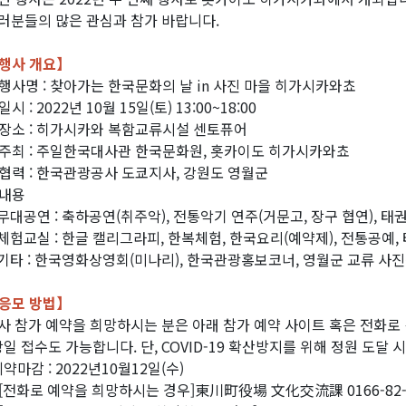
러분들의 많은 관심과 참가 바랍니다.
행사 개요
】
행사명 : 찾아가는 한국문화의 날 in 사진 마을 히가시카와쵸
시 : 2022년 10월 15일(토) 13:00~18:00
장소 : 히가시카와 복함교류시설 센토퓨어
주최 : 주일한국대사관 한국문화원, 홋카이도 히가시카와쵸
협력 : 한국관광공사 도쿄지사, 강원도 영월군
내용
 무대공연 : 축하공연(취주악), 전통악기 연주(거문고, 장구 협연), 태
 체험교실 : 한글 캘리그라피, 한복체험, 한국요리(예약제), 전통공예, 
 기타 : 한국영화상영회(미나리), 한국관광홍보코너, 영월군 교류 사진
응모 방법
】
사 참가 예약을 희망하시는 분은 아래 참가 예약 사이트 혹은 전화로
당일 접수도 가능합니다. 단, COVID-19 확산방지를 위해 정원 도달
예약마감 : 2022년10월12일(수)
[전화로 예약을 희망하시는 경우]東川町役場 文化交流課 0166-82-2