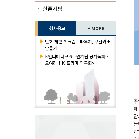
・ 한줄서평
행사응모
+ MORE
▶
민화 체험 워크숍 - 파우치, 쿠션커버
만들기
▶
K엔타메라보 6주년기념 공개녹화 <
모여라！K-드라마 연구회>
주
제
단
올
상
이