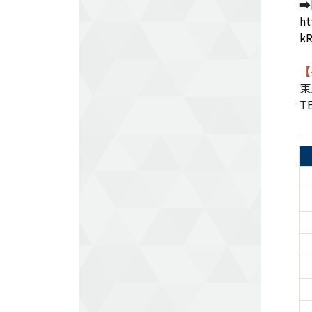
➡
ht
k
【
東
TE