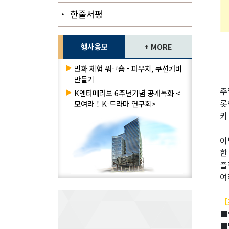
・ 한줄서평
행사응모
+ MORE
▶
민화 체험 워크숍 - 파우치, 쿠션커버
만들기
주
▶
K엔타메라보 6주년기념 공개녹화 <
롯
모여라！K-드라마 연구회>
키
이
한
즐
여
【
■
■