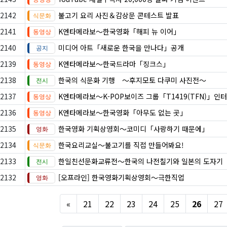
2142
불고기 요리 사진＆감상문 콘테스트 발표
2141
K엔타메라보～한국영화「해피 뉴 이어」
2140
미디어 아트「새로운 한국을 만나다」공개
2139
K엔타메라보～한국드라마「징크스」
2138
한국의 식문화 기행 ～후지모토 다쿠미 사진전～
2137
K엔타메라보～K-POP보이즈 그룹「T1419(TFN)」인
2136
K엔타메라보～한국영화「아무도 없는 곳」
2135
한국영화 기획상영회～코미디「사랑하기 때문에」
2134
한국요리교실〜불고기를 직접 만들어봐요!
2133
한일친선문화교류전～한국의 나전칠기와 일본의 도자기
2132
[오프라인] 한국영화기획상영회～극한직업
Previous
«
21
22
23
24
25
26
27