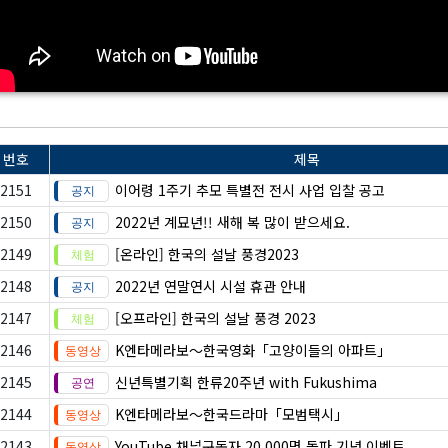
번호
제목
2151
이어령 1주기 추모 특별전 전시 사업 입찰 공고
2150
2022년 계묘년!! 새해 복 많이 받으세요.
2149
[온라인] 한국의 설날 풍경2023
2148
2022년 연말연시 시설 휴관 안내
2147
[오프라인] 한국의 설날 풍경 2023
2146
K엔타메라보～한국영화「고양이들의 아파트」
2145
신년특별기획 한류20주년 with Fukushima
2144
K엔타메라보～한국드라마「모범택시」
2143
YouTube 채널구독자 20,000명 돌파 기념 이벤트