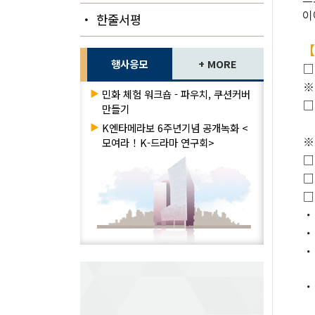
이
・ 한줄서평
【
행사응모
+ MORE
□
※
▶
민화 체험 워크숍 - 파우치, 쿠션커버
□
만들기
▶
K엔타메라보 6주년기념 공개녹화 <
※
모여라！K-드라마 연구회>
□
□
□
・
・
・
・