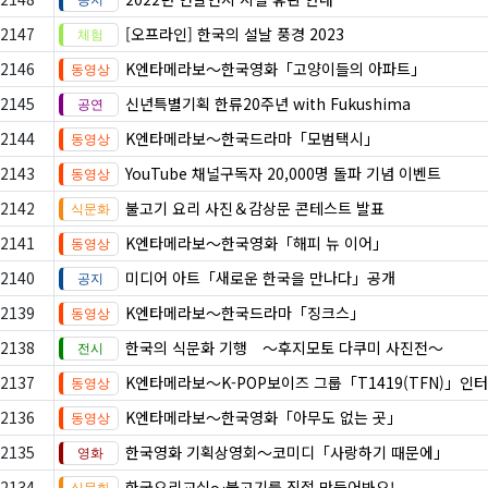
2147
[오프라인] 한국의 설날 풍경 2023
2146
K엔타메라보～한국영화「고양이들의 아파트」
2145
신년특별기획 한류20주년 with Fukushima
2144
K엔타메라보～한국드라마「모범택시」
2143
YouTube 채널구독자 20,000명 돌파 기념 이벤트
2142
불고기 요리 사진＆감상문 콘테스트 발표
2141
K엔타메라보～한국영화「해피 뉴 이어」
2140
미디어 아트「새로운 한국을 만나다」공개
2139
K엔타메라보～한국드라마「징크스」
2138
한국의 식문화 기행 ～후지모토 다쿠미 사진전～
2137
K엔타메라보～K-POP보이즈 그룹「T1419(TFN)」인
2136
K엔타메라보～한국영화「아무도 없는 곳」
2135
한국영화 기획상영회～코미디「사랑하기 때문에」
2134
한국요리교실〜불고기를 직접 만들어봐요!