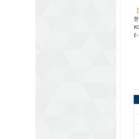
【
한
KO
E