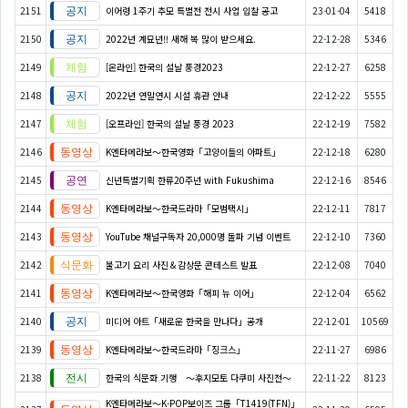
2151
이어령 1주기 추모 특별전 전시 사업 입찰 공고
23-01-04
5418
2150
2022년 계묘년!! 새해 복 많이 받으세요.
22-12-28
5346
2149
[온라인] 한국의 설날 풍경2023
22-12-27
6258
2148
2022년 연말연시 시설 휴관 안내
22-12-22
5555
2147
[오프라인] 한국의 설날 풍경 2023
22-12-19
7582
2146
K엔타메라보～한국영화「고양이들의 아파트」
22-12-18
6280
2145
신년특별기획 한류20주년 with Fukushima
22-12-16
8546
2144
K엔타메라보～한국드라마「모범택시」
22-12-11
7817
2143
YouTube 채널구독자 20,000명 돌파 기념 이벤트
22-12-10
7360
2142
불고기 요리 사진＆감상문 콘테스트 발표
22-12-08
7040
2141
K엔타메라보～한국영화「해피 뉴 이어」
22-12-04
6562
2140
미디어 아트「새로운 한국을 만나다」공개
22-12-01
10569
2139
K엔타메라보～한국드라마「징크스」
22-11-27
6986
2138
한국의 식문화 기행 ～후지모토 다쿠미 사진전～
22-11-22
8123
K엔타메라보～K-POP보이즈 그룹「T1419(TFN)」