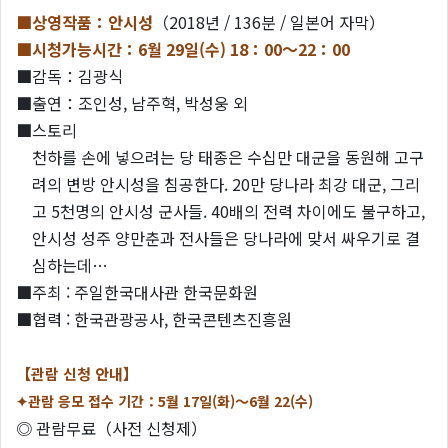
■상영작품：안시성
（2018년 / 136분 / 일본어 자막）
■시청가능시간：6
월 29일(수) 18：00～22：00
■감독：김광식
■출연：조인성, 남주혁, 박성웅 외
■스토리
천하를 손에 넣으려는 당 태종은 수십만 대군을 동원해 고구
려의 변방 안시성을 침공한다. 20만 당나라 최강 대군, 그리
고 5천명의 안시성 군사들. 40배의 전력 차이에도 불구하고,
안시성 성주 양만춘과 전사들은 당나라에 맞서 싸우기로 결
심하는데…
■주최 : 주일한국대사관 한국문화원
■협력 : 한국관광공사, 한국콘텐츠진흥원
【관람 신청 안내】
✦관람 응모 접수 기간：5월 17일(화)～6월 22(수)
◎ 관람무료（사전 신청제）