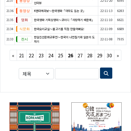
2137
22-11-20
6595
인터뷰
2136
K엔타메라보～한국영화「아무도 없는 곳」
22-11-13
6283
2135
한국영화 기획상영회～코미디「사랑하기 때문에」
22-11-10
6621
2134
한국요리교실〜불고기를 직접 만들어봐요!
22-11-09
6689
한일친선문화교류전～한국의 나전칠기와 일본의 도
2133
22-11-08
7935
자기
Previous
Next
«
21
22
23
24
25
26
27
28
29
30
»