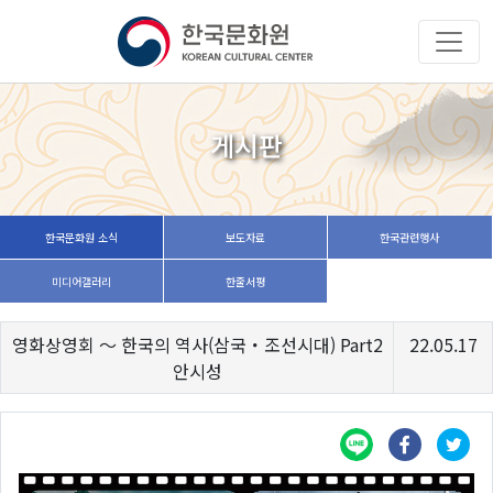
게시판
한국문화원 소식
보도자료
한국관련행사
미디어갤러리
한줄서평
영화상영회 ～ 한국의 역사(삼국・조선시대) Part2
22.05.17
안시성