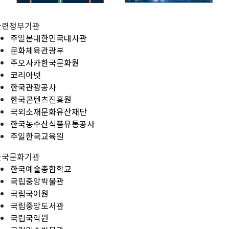
관련정부기관
주일본대한민국대사관
문화체육관광부
주오사카한국문화원
코리아넷
한국관광공사
한국콘텐츠진흥원
국외소재문화유산재단
한국농수산식품유통공사
주일한국교육원
한국문화기관
한국예술종합학교
국립중앙박물관
국립국어원
국립중앙도서관
국립국악원