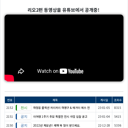
리오2편 동영상을 유튜브에서 공개중!
번호
제목
게시일
조회수
2152
하정웅 콜렉션 끼리끼리 하명구 & 에가미 에쓰 전
23-01-05
8315
2151
이어령 1주기 추모 특별전 전시 사업 입찰 공고
23-01-04
5415
2150
2022년 계묘년!! 새해 복 많이 받으세요.
22-12-28
5336