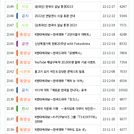
2149
[온라인] 한국의 설날 풍경2023
22-12-27
6247
2148
2022년 연말연시 시설 휴관 안내
22-12-22
5546
2147
[오프라인] 한국의 설날 풍경 2023
22-12-19
7571
2146
K엔타메라보～한국영화「고양이들의 아파트」
22-12-18
6269
2145
신년특별기획 한류20주년 with Fukushima
22-12-16
8532
2144
K엔타메라보～한국드라마「모범택시」
22-12-11
7806
2143
YouTube 채널구독자 20,000명 돌파 기념 이벤트
22-12-10
7356
2142
불고기 요리 사진＆감상문 콘테스트 발표
22-12-08
7033
2141
K엔타메라보～한국영화「해피 뉴 이어」
22-12-04
6554
2140
미디어 아트「새로운 한국을 만나다」공개
22-12-01
10562
2139
K엔타메라보～한국드라마「징크스」
22-11-27
6977
2138
한국의 식문화 기행 ～후지모토 다쿠미 사진전～
22-11-22
8107
K엔타메라보～K-POP보이즈 그룹「T1419(TFN)」
2137
22-11-20
6577
인터뷰
2136
K엔타메라보～한국영화「아무도 없는 곳」
22-11-13
6277