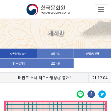
게시판
한국문화원 소식
보도자료
한국관련행사
미디어갤러리
한줄서평
태권도 소녀 리오～영상② 공개!
21.12.04