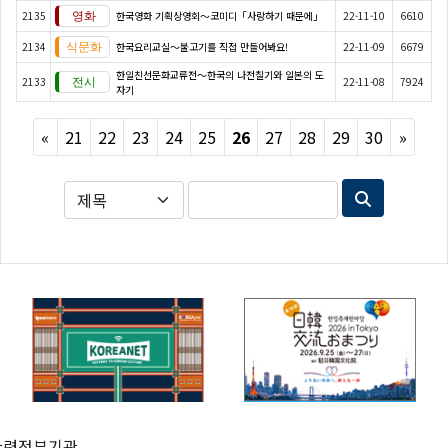
2135
한국영화 기획상영회～코미디「사랑하기 때문에」
22-11-10
6610
2134
한국요리교실〜불고기를 직접 만들어봐요!
22-11-09
6679
한일친선문화교류전～한국의 나전칠기와 일본의 도
2133
22-11-08
7924
자기
Previous
Next
«
21
22
23
24
25
26
27
28
29
30
»
관련정부기관