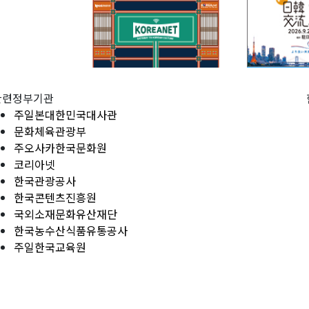
관련정부기관
주일본대한민국대사관
문화체육관광부
주오사카한국문화원
코리아넷
한국관광공사
한국콘텐츠진흥원
국외소재문화유산재단
한국농수산식품유통공사
주일한국교육원