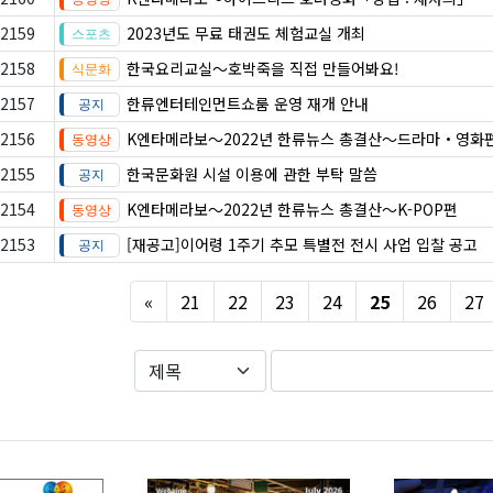
2159
2023년도 무료 태권도 체험교실 개최
2158
한국요리교실〜호박죽을 직접 만들어봐요!
2157
한류엔터테인먼트쇼룸 운영 재개 안내
2156
K엔타메라보～2022년 한류뉴스 총결산～드라마・영화
2155
한국문화원 시설 이용에 관한 부탁 말씀
2154
K엔타메라보～2022년 한류뉴스 총결산～K-POP편
2153
[재공고]이어령 1주기 추모 특별전 전시 사업 입찰 공고
Previous
«
21
22
23
24
25
26
27