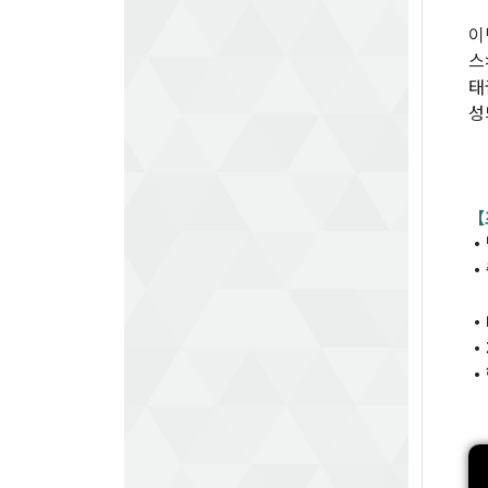
이
스
태
성
【
・
・
・
・
・