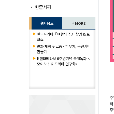
・ 한줄서평
행사응모
+ MORE
▶
한국드라마『여왕의 집』상영 & 토
크쇼
▶
민화 체험 워크숍 - 파우치, 쿠션커버
만들기
▶
K엔타메라보 6주년기념 공개녹화 <
모여라！K-드라마 연구회>
주
하
주