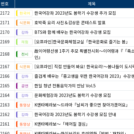
번호
제목
2172
한국어강좌 2023년도 봄학기 수강생 추가 모집
2171
호박죽 요리 사진＆감상문 콘테스트 발표
2170
BTS와 함께 배우는 한국어강좌 수강생 모집
2169
[오프라인]한국문화체험교실「한국문화로 즐기는 봄」
故이어령선생 1주기 추모 특별전시회〜이어령과『「축
2168
인』
2167
[오프라인] 직접 만들어 봐요! 한국요리!〜봄나들이 도시
2166
즐겁게 배우는「중고생을 위한 한국어강좌 2023」수강생
2165
한일 청년 전통음악가의 만남 Vol.5
2164
문화체험강좌 2023년도 봄학기 수강생 모집
2163
K엔타메라보～드라마「날씨가 좋으면 찾아가겠어요」
2162
한국어강좌 2023년도 봄학기 수강생 모집 안내
2161
K엔타메라보～「헤어질 결심」
2160
K엔타메라보～하이브리드 호러영화「방법 : 재차의」