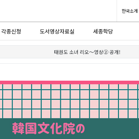
한국소개
각종신청
도서영상자료실
세종학당
태권도 소녀 리오～영상② 공개!