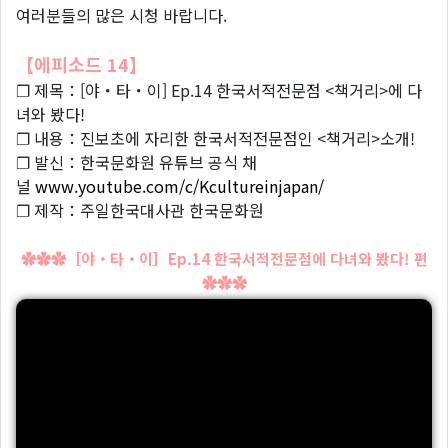
여러분들의 많은 시청 바랍니다.
【에피소드 14】
❐ 제목：[야・타・이] Ep.14 한국서적전문점 <책거리>에 다
녀와 봤다!
❐ 내용：진보초에 자리한 한국서적전문점인 <책거리>소개!
❐ 발신：한국문화원 유튜브 공식 채
널
www.youtube.com/c/Kcultureinjapan/
❐ 제작：주일한국대사관 한국문화원
✿✿✿［야・타・이］Ep.14 한국서적전문점에 다녀와 봤다! 편
✿✿✿