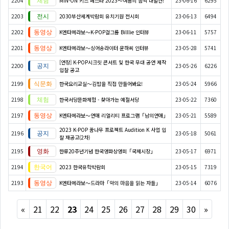
2204
MIN-ON 키즈 페스타 2023～여름의 음악 대발견!
23-06-16
6295
2203
2030부산세계박람회 유치기원 전시회
23-06-13
6494
2202
K엔타메라보～K-POP걸그룹 Billlie 인터뷰
23-06-11
5757
2201
K엔타메라보～싱어송라이터 윤하씨 인터뷰
23-05-28
5741
[연장] K-POP시크릿 콘서트 및 한국 무대 공연 제작
2200
23-05-26
6226
입찰 공고
2199
한국요리교실〜김밥을 직접 만들어봐요!
23-05-24
5966
2198
한국서당문화체험 - 찾아가는 예절서당
23-05-22
7360
2197
K엔타메라보～연애 리얼리티 프로그램「남의연애」
23-05-21
5589
2023 K-POP 꿈나무 프로젝트 Audition K 사업 입
2196
23-05-18
5061
찰 재공고(2차)
2195
한류20주년기념 한국영화상영회「국제시장」
23-05-17
6971
2194
2023 한국유학박람회
23-05-15
7319
2193
K엔타메라보～드라마「악의 마음을 읽는 자들」
23-05-14
6076
Previous
Next
«
21
22
23
24
25
26
27
28
29
30
»