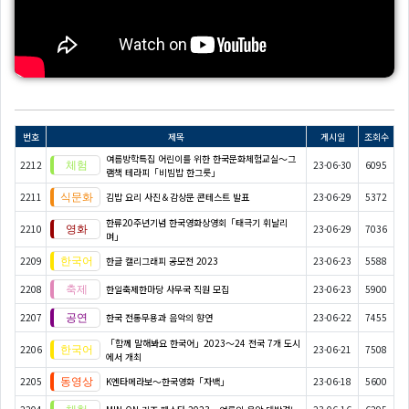
번호
제목
게시일
조회수
여름방학특집 어린이를 위한 한국문화체험교실〜그
2212
23-06-30
6095
램책 테라피「비빔밥 한그릇」
2211
김밥 요리 사진＆감상문 콘테스트 발표
23-06-29
5372
한류20주년기념 한국영화상영회「태극기 휘날리
2210
23-06-29
7036
며」
2209
한글 캘리그래피 공모전 2023
23-06-23
5588
2208
한일축제한마당 사무국 직원 모집
23-06-23
5900
2207
한국 전통무용과 음악의 향연
23-06-22
7455
「함께 말해봐요 한국어」2023～24 전국 7개 도시
2206
23-06-21
7508
에서 개최
2205
K엔타메라보～한국영화「자백」
23-06-18
5600