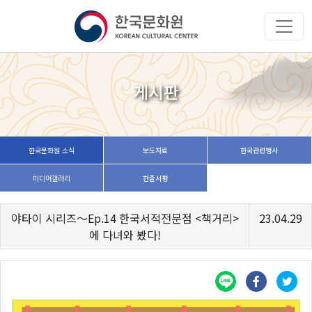
게시판
한국문화원 소식
보도자료
한국관련행사
미디어갤러리
한줄서평
야타이 시리즈〜Ep.14 한국서적전문점 <책거리>
23.04.29
에 다녀와 봤다!