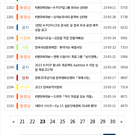
2202
K엔타메라보～K-POP걸그룹 Billlie 인터뷰
23-06-11
5755
2201
K엔타메라보～싱어송라이터 윤하씨 인터뷰
23-05-28
5738
[연장] K-POP시크릿 콘서트 및 한국 무대 공연 제작
2200
23-05-26
6222
입찰 공고
2199
한국요리교실〜김밥을 직접 만들어봐요!
23-05-24
5961
2198
한국서당문화체험 - 찾아가는 예절서당
23-05-22
7353
2197
K엔타메라보～연애 리얼리티 프로그램「남의연애」
23-05-21
5584
2023 K-POP 꿈나무 프로젝트 Audition K 사업 입
2196
23-05-18
5056
찰 재공고(2차)
2195
한류20주년기념 한국영화상영회「국제시장」
23-05-17
6967
2194
2023 한국유학박람회
23-05-15
7316
2193
K엔타메라보～드라마「악의 마음을 읽는 자들」
23-05-14
6071
2192
야타이 시리즈〜Ep.15 일본민예관에 다녀와 봤다!
23-05-11
6470
Previous
Next
«
21
22
23
24
25
26
27
28
29
30
»