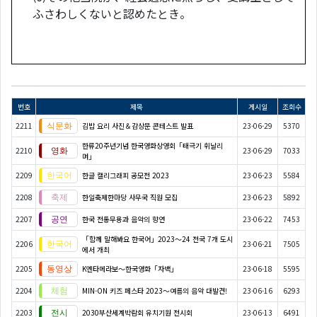
ふさわしくないと認めたとき。
번호
제목
게시일
조회수
2211
김밥 요리 사진＆감상문 콘테스트 발표
23-06-29
5370
한류20주년기념 한국영화상영회「태극기 휘날리
2210
23-06-29
7033
며」
2209
한글 캘리그래피 공모전 2023
23-06-23
5584
2208
한일축제한마당 사무국 직원 모집
23-06-23
5892
2207
한국 전통무용과 음악의 향연
23-06-22
7453
「함께 말해봐요 한국어」2023～24 전국 7개 도시
2206
23-06-21
7505
에서 개최
2205
K엔타메라보～한국영화「자백」
23-06-18
5595
2204
MIN-ON 키즈 페스타 2023～여름의 음악 대발견!
23-06-16
6293
2203
2030부산세계박람회 유치기원 전시회
23-06-13
6491