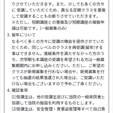
りさせていただきます。また、少しでも多くの方々
に 受講していただくため、異なる定期クラスを重複
して受講することもお断りさせていただきます。
※ただし、短期講座との重複及び短期講座の複数申
請は可能です。(一般募集のみ)
3.
留年について
なるべく多くの方々に受講の機会を提供させていた
だくため、同じレベルのクラスを再受講(留年)する
事はできません。進級条件を満たせなかった方のう
ち、次学期も本講座の受講を希望される方は一般募
集期間内にお申し込みください。ただし、ご希望の
クラスが新規募集を行わない場合や、新規募集を行
っても抽選の結果落選された場合は、ご受講いただ
けない場合もございますので予めご了承ください。
4.
確認事項
(1)受講生は、他の受講生並びに当院の一般来院者と
協調して当院の施設を利用するものとします。
(2)受講生は、安全管理・貴重品管理等すべて自己責