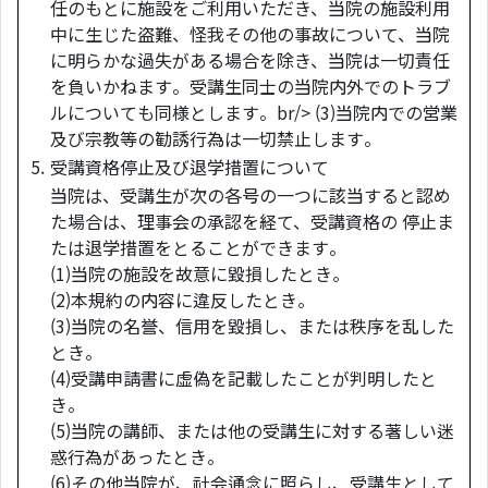
任のもとに施設をご利用いただき、当院の施設利用
中に生じた盗難、怪我その他の事故について、当院
に明らかな過失がある場合を除き、当院は一切責任
を負いかねます。受講生同士の当院内外でのトラブ
ルについても同様とします。br/> (3)当院内での営業
及び宗教等の勧誘行為は一切禁止します。
5.
受講資格停止及び退学措置について
当院は、受講生が次の各号の一つに該当すると認め
た場合は、理事会の承認を経て、受講資格の 停止ま
たは退学措置をとることができます。
(1)当院の施設を故意に毀損したとき。
(2)本規約の内容に違反したとき。
(3)当院の名誉、信用を毀損し、または秩序を乱した
とき。
(4)受講申請書に虚偽を記載したことが判明したと
き。
(5)当院の講師、または他の受講生に対する著しい迷
惑行為があったとき。
(6)その他当院が、社会通念に照らし、受講生として