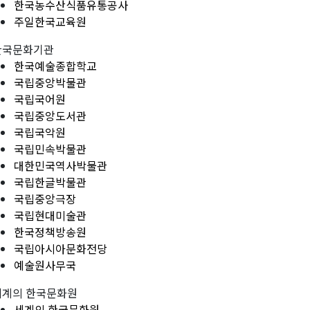
한국농수산식품유통공사
주일한국교육원
한국문화기관
한국예술종합학교
국립중앙박물관
국립국어원
국립중앙도서관
국립국악원
국립민속박물관
대한민국역사박물관
국립한글박물관
국립중앙극장
국립현대미술관
한국정책방송원
국립아시아문화전당
예술원사무국
세계의 한국문화원
세계의 한국문화원