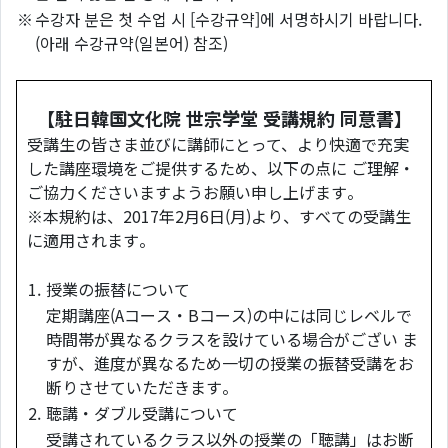
※
수강자 분은 첫 수업 시 [수강규약]에 서명하시기 바랍니다.
(아래 수강규약(일본어) 참조)
【駐日韓国文化院 世宗学堂 受講規約 同意書】
受講生の皆さま並びに講師にとって、より快適で充実
した講座環境をご提供するため、以下の点に ご理解・
ご協力くださいますようお願い申し上げます。
※本規約は、2017年2月6日(月)より、すべての受講生
に適用されます。
1.
授業の振替について
定期講座(Aコース・Bコース)の中には同じレベルで
時間帯が異なるクラスを設けている場合がござい ま
すが、進度が異なるため一切の授業の振替受講をお
断りさせていただきます。
2.
聴講・ダブル受講について
受講されているクラス以外の授業の「聴講」はお断