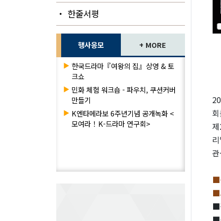
・ 한줄서평
행사응모
+ MORE
▶
한국드라마『여왕의 집』상영 & 토
크쇼
▶
민화 체험 워크숍 - 파우치, 쿠션커버
2
만들기
회
▶
K엔타메라보 6주년기념 공개녹화 <
모여라！K-드라마 연구회>
제
리
관
■
■
■
■