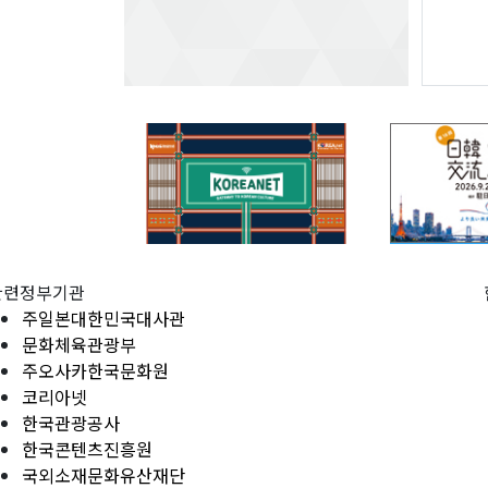
관련정부기관
주일본대한민국대사관
문화체육관광부
주오사카한국문화원
코리아넷
한국관광공사
한국콘텐츠진흥원
국외소재문화유산재단