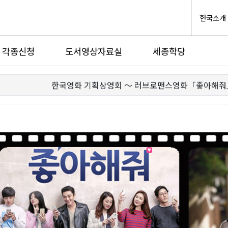
한국소개
각종신청
도서영상자료실
세종학당
한국영화 기획상영회 ～ 러브로맨스영화「좋아해줘