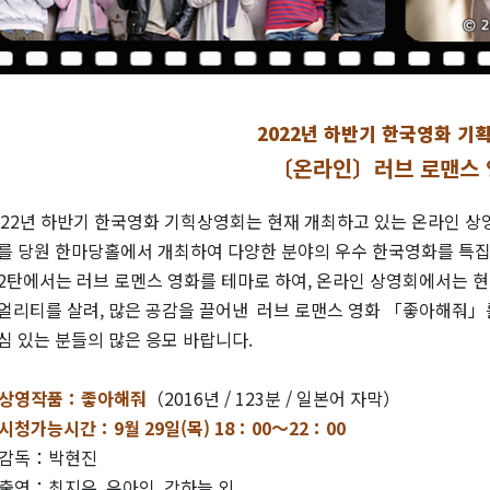
2022년 하반기 한국영화 기
〔온라인〕러브 로맨스
022년 하반기 한국영화 기힉상영회는 현재 개최하고 있는 온라인 상
를 당원 한마당홀에서 개최하여 다양한 분야의 우수 한국영화를 특
2탄에서는 러브 로멘스 영화를 테마로 하여, 온라인 상영회에서는 
얼리티를 살려, 많은 공감을 끌어낸 러브 로맨스 영화 「좋아해줘
심 있는 분들의 많은 응모 바랍니다.
상영작품：좋아해줘
（2016년 / 123분 / 일본어 자막）
시청가능시간：9
월 29일(목) 18：00～22：00
감독：박현진
출연：최지우, 유아인, 강하늘 외