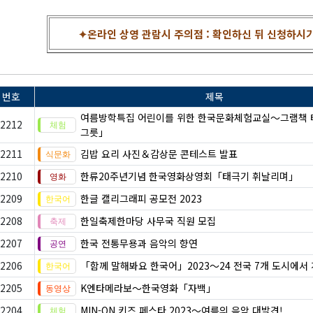
✦온라인 상영 관람시 주의점 : 확인하신 뒤 신청하시기 
번호
제목
여름방학특집 어린이를 위한 한국문화체험교실〜그램책 
2212
그릇」
2211
김밥 요리 사진＆감상문 콘테스트 발표
2210
한류20주년기념 한국영화상영회「태극기 휘날리며」
2209
한글 캘리그래피 공모전 2023
2208
한일축제한마당 사무국 직원 모집
2207
한국 전통무용과 음악의 향연
2206
「함께 말해봐요 한국어」2023～24 전국 7개 도시에서
2205
K엔타메라보～한국영화「자백」
2204
MIN-ON 키즈 페스타 2023～여름의 음악 대발견!