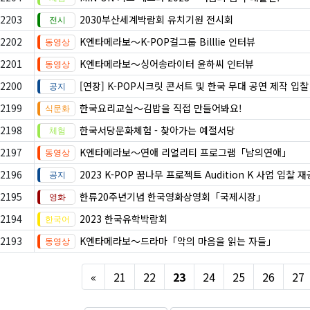
2203
2030부산세계박람회 유치기원 전시회
2202
K엔타메라보～K-POP걸그룹 Billlie 인터뷰
2201
K엔타메라보～싱어송라이터 윤하씨 인터뷰
2200
[연장] K-POP시크릿 콘서트 및 한국 무대 공연 제작 입찰
2199
한국요리교실〜김밥을 직접 만들어봐요!
2198
한국서당문화체험 - 찾아가는 예절서당
2197
K엔타메라보～연애 리얼리티 프로그램「남의연애」
2196
2023 K-POP 꿈나무 프로젝트 Audition K 사업 입찰 재
2195
한류20주년기념 한국영화상영회「국제시장」
2194
2023 한국유학박람회
2193
K엔타메라보～드라마「악의 마음을 읽는 자들」
Previous
«
21
22
23
24
25
26
27