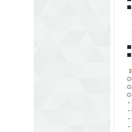
■
■
■
【
◎
◎
◎
・
・
・
・