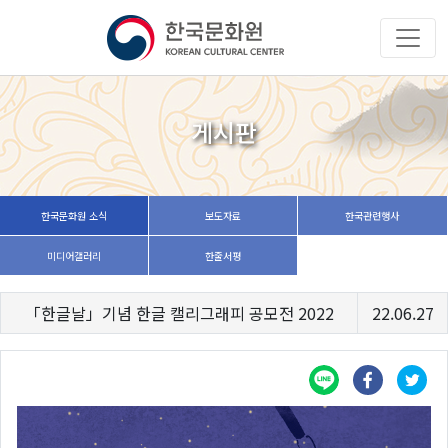
게시판
한국문화원 소식
보도자료
한국관련행사
미디어갤러리
한줄서평
「한글날」기념 한글 캘리그래피 공모전 2022
22.06.27