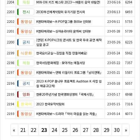
2204
MIN-ON 키즈 페스타 2023～여름의 음악 대발견!
23-06-16
6294
2203
2030부산세계박람회 유치기원 전시회
23-06-13
6493
2202
K엔타메라보～K-POP걸그룹 Billlie 인터뷰
23-06-11
5755
2201
K엔타메라보～싱어송라이터 윤하씨 인터뷰
23-05-28
5739
[연장] K-POP시크릿 콘서트 및 한국 무대 공연 제작
2200
23-05-26
6225
입찰 공고
2199
한국요리교실〜김밥을 직접 만들어봐요!
23-05-24
5962
2198
한국서당문화체험 - 찾아가는 예절서당
23-05-22
7357
2197
K엔타메라보～연애 리얼리티 프로그램「남의연애」
23-05-21
5587
2023 K-POP 꿈나무 프로젝트 Audition K 사업 입
2196
23-05-18
5057
찰 재공고(2차)
2195
한류20주년기념 한국영화상영회「국제시장」
23-05-17
6968
2194
2023 한국유학박람회
23-05-15
7316
2193
K엔타메라보～드라마「악의 마음을 읽는 자들」
23-05-14
6073
Previous
Next
«
21
22
23
24
25
26
27
28
29
30
»