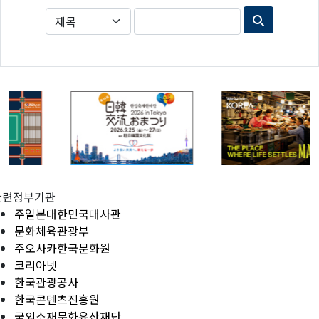
관련정부기관
주일본대한민국대사관
문화체육관광부
주오사카한국문화원
코리아넷
한국관광공사
한국콘텐츠진흥원
국외소재문화유산재단