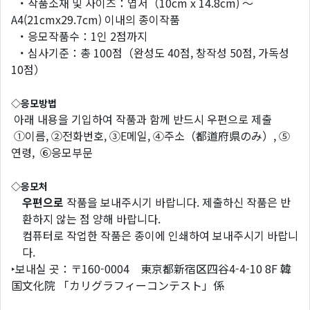
・작품소재 및 사이즈：엽서（10cm x 14.8cm) ～
A4(21cmx29.7cm) 이내의 종이작품
・응모작품수：1인 2점까지
・심사기준：총 100점（완성도 40점, 창작성 50점, 가독성
10점）
◇
응모방법
아래 내용을 기입하여 작품과 함께 반드시 우편으로 제출
①이름, ②전화번호, ③E메일, ④주소（都道府県のみ）, ⑤
연령, ⑥응모부문
◇
응모처
우편으로
작품을 보내주시기 바랍니다. 제출하신 작품은 반
환하지 않는 점 양해 바랍니다.
컴퓨터로 작업한 작품은 종이에 인쇄하여 보내주시기 바랍니
다.
‣보내실 곳：〒160-0004 東京都新宿区四谷4-4-10 8F 韓
国文化院 「カリグラフィーコンテスト」係