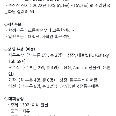
・수상작 전시：2022년 10월 6일(목)～15일(토) ※ 주일한국
문화원 갤러리 MI
◇
개최부문
・학생부문：초등학생부터 고등학생까지
・일반부문：대학생, 사회인 혹은 성인
◇
상 및 부상
（
예정
）
최우수상（각 부문 1명, 총 2명）: 상장, 테블릿PC (Galaxy
Tab S8+)
우수상（각 부문 2명, 총 4명）: 상장, Amazon선물권（5만
엔）
가작（각 부문 4명, 총 8명）: 상장, 블루투스 이어폰
입선（각 부문 6명, 총 12명）: 상장, 한국전통공예품
◇
대회규정
・주제：30자 이내 한글
・도구：자유