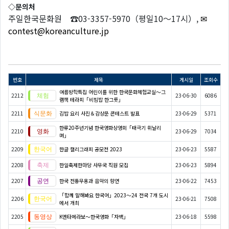
◇문의처
주일한국문화원 ☎03-3357-5970（평일10～17시）,
✉
contest@koreanculture.jp
번호
제목
게시일
조회수
여름방학특집 어린이를 위한 한국문화체험교실〜그
2212
23-06-30
6086
램책 테라피「비빔밥 한그릇」
2211
김밥 요리 사진＆감상문 콘테스트 발표
23-06-29
5371
한류20주년기념 한국영화상영회「태극기 휘날리
2210
23-06-29
7034
며」
2209
한글 캘리그래피 공모전 2023
23-06-23
5587
2208
한일축제한마당 사무국 직원 모집
23-06-23
5894
2207
한국 전통무용과 음악의 향연
23-06-22
7453
「함께 말해봐요 한국어」2023～24 전국 7개 도시
2206
23-06-21
7508
에서 개최
2205
K엔타메라보～한국영화「자백」
23-06-18
5598