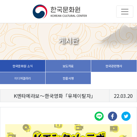
게시판
한국문화원 소식
보도자료
한국관련행사
미디어갤러리
한줄서평
K엔타메라보～한국영화「유체이탈자」
22.03.20