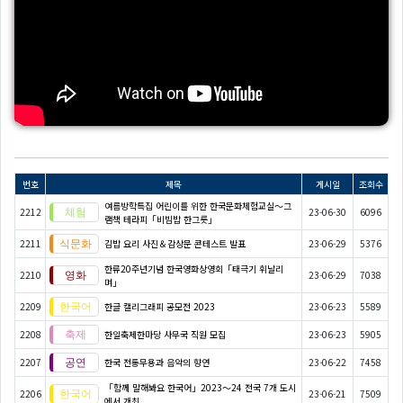
번호
제목
게시일
조회수
여름방학특집 어린이를 위한 한국문화체험교실〜그
2212
23-06-30
6096
램책 테라피「비빔밥 한그릇」
2211
김밥 요리 사진＆감상문 콘테스트 발표
23-06-29
5376
한류20주년기념 한국영화상영회「태극기 휘날리
2210
23-06-29
7038
며」
2209
한글 캘리그래피 공모전 2023
23-06-23
5589
2208
한일축제한마당 사무국 직원 모집
23-06-23
5905
2207
한국 전통무용과 음악의 향연
23-06-22
7458
「함께 말해봐요 한국어」2023～24 전국 7개 도시
2206
23-06-21
7509
에서 개최