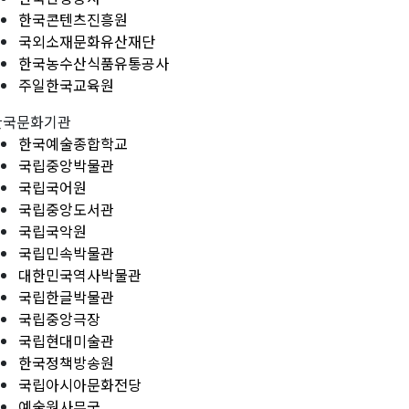
한국콘텐츠진흥원
국외소재문화유산재단
한국농수산식품유통공사
주일한국교육원
한국문화기관
한국예술종합학교
국립중앙박물관
국립국어원
국립중앙도서관
국립국악원
국립민속박물관
대한민국역사박물관
국립한글박물관
국립중앙극장
국립현대미술관
한국정책방송원
국립아시아문화전당
예술원사무국