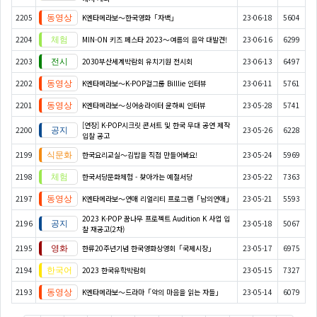
2205
K엔타메라보～한국영화「자백」
23-06-18
5604
2204
MIN-ON 키즈 페스타 2023～여름의 음악 대발견!
23-06-16
6299
2203
2030부산세계박람회 유치기원 전시회
23-06-13
6497
2202
K엔타메라보～K-POP걸그룹 Billlie 인터뷰
23-06-11
5761
2201
K엔타메라보～싱어송라이터 윤하씨 인터뷰
23-05-28
5741
[연장] K-POP시크릿 콘서트 및 한국 무대 공연 제작
2200
23-05-26
6228
입찰 공고
2199
한국요리교실〜김밥을 직접 만들어봐요!
23-05-24
5969
2198
한국서당문화체험 - 찾아가는 예절서당
23-05-22
7363
2197
K엔타메라보～연애 리얼리티 프로그램「남의연애」
23-05-21
5593
2023 K-POP 꿈나무 프로젝트 Audition K 사업 입
2196
23-05-18
5067
찰 재공고(2차)
2195
한류20주년기념 한국영화상영회「국제시장」
23-05-17
6975
2194
2023 한국유학박람회
23-05-15
7327
2193
K엔타메라보～드라마「악의 마음을 읽는 자들」
23-05-14
6079