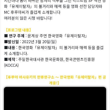
시간마다 몸이 바뀌는 남자의 격투를 그린 익스트림 SF 액션 영
화「유체이탈자」의 볼거리와 매력 등을 영화 선전 담당자와
MC 후루야씨가 즐겁게 소개합니다
여러분의 많은 시청 바랍니다!
【프로그램 내용】
■ 연구 주제
: 윤계상 주연 한국영화「유체이탈자」
■발신일
: 2022년 3월 20일(일)
■내용
: 한국영화「유체이탈자」의 볼거리와 매력 등을 즐겁
게 소개합니다.
■제작
: 주일한국대사관 한국문화원, 한국콘텐츠진흥원
(KOCCA)
【후루야 마사유키의 한류연구소 ～ 한국영화「유체이탈자」편 공
개중!】