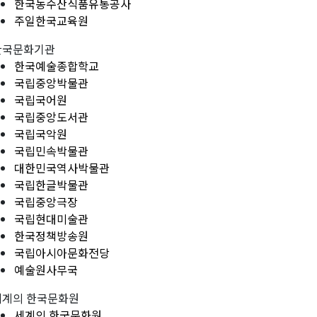
한국농수산식품유통공사
주일한국교육원
한국문화기관
한국예술종합학교
국립중앙박물관
국립국어원
국립중앙도서관
국립국악원
국립민속박물관
대한민국역사박물관
국립한글박물관
국립중앙극장
국립현대미술관
한국정책방송원
국립아시아문화전당
예술원사무국
세계의 한국문화원
세계의 한국문화원