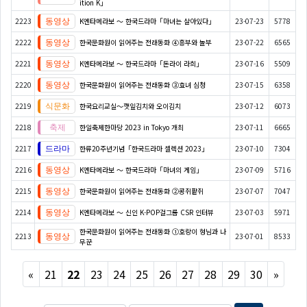
ition K」
2223
K엔타메라보 ～ 한국드라마「마녀는 살아있다」
23-07-23
5778
2222
한국문화원이 읽어주는 전래동화 ④흥부와 놀부
23-07-22
6565
2221
K엔타메라보 ～ 한국드라마「돈라이 라희」
23-07-16
5509
2220
한국문화원이 읽어주는 전래동화 ③효녀 심청
23-07-15
6358
2219
한국요리교실〜깻잎김치와 오이김치
23-07-12
6073
2218
한일축제한마당 2023 in Tokyo 개최
23-07-11
6665
2217
한류20주년기념「한국드라마 셀렉션 2023」
23-07-10
7304
2216
K엔타메라보 ～ 한국드라마「마녀의 게임」
23-07-09
5716
2215
한국문화원이 읽어주는 전래동화 ②콩쥐팥쥐
23-07-07
7047
2214
K엔타메라보 ～ 신인 K-POP걸그룹 CSR 인터뷰
23-07-03
5971
한국문화원이 읽어주는 전래동화 ①호랑이 형님과 나
2213
23-07-01
8533
무꾼
Previous
Next
«
21
22
23
24
25
26
27
28
29
30
»