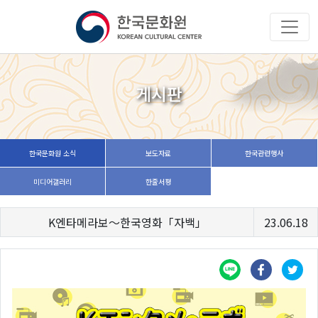
게시판
한국문화원 소식
보도자료
한국관련행사
미디어갤러리
한줄서평
K엔타메라보～한국영화「자백」
23.06.18