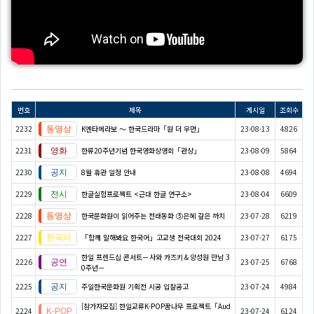
번호
제목
게시일
조회수
2232
K엔타메라보 ～ 한국드라마「원 더 우먼」
23-08-13
4826
2231
한류20주년기념 한국영화상영회「관상」
23-08-09
5864
2230
8월 휴관 일정 안내
23-08-08
4694
2229
한글실험프로젝트 <근대 한글 연구소>
23-08-04
6609
2228
한국문화원이 읽어주는 전래동화 ⑤은혜 갚은 까치
23-07-28
6219
2227
「함께 말해봐요 한국어」고교생 전국대회 2024
23-07-27
6175
한일 프렌드십 콘서트－사와 카즈키＆양성원 만남 3
2226
23-07-25
6768
0주년－
2225
주일한국문화원 기획전 시공 입찰공고
23-07-24
4984
[참가자모집] 한일교류K-POP꿈나무 프로젝트「Aud
2224
23-07-24
6124