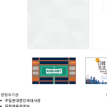
관련정부기관
주일본대한민국대사관
문화체육관광부