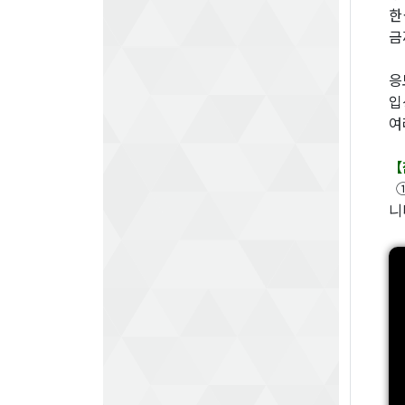
한
금
응
입
여
【
①
니