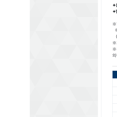
✦
✦
※
메
（
※
※
의