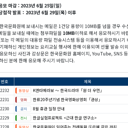
응모 마감 : 2023년 6월 25일(일)
당첨작 발표：2023년 6월 29일(목) 이후
한국문화원에 보내시는 메일은 1건당 용량이 10MB를 넘을 경우 수
일을 보내실 때에는 첨부파일을
10MB
이하로 해서 응모하시기 바
또는 각 메일의 대용량 파일 전송시스템 등을 이용해서 응모하시기 
기재하신 개인정보는 요리교실 행사에 한해 이용되며 선물 발송 이
응모하신 사진과 감상문은 한국문화원 홈페이지, YouTube, SNS 
하신 분에 한해 응모해 주시기 바랍니다.
번호
제목
2232
K엔타메라보 ～ 한국드라마「원 더 우먼」
2231
한류20주년기념 한국영화상영회「관상」
2230
8월 휴관 일정 안내
2229
한글실험프로젝트 <근대 한글 연구소>
2228
한국문화원이 읽어주는 전래동화 ⑤은혜 갚은 까치