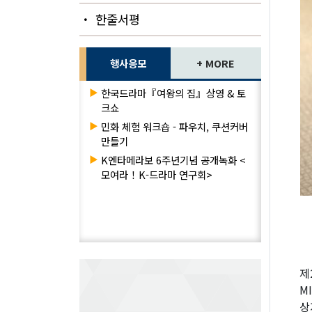
・ 한줄서평
행사응모
+ MORE
▶
한국드라마『여왕의 집』상영 & 토
크쇼
▶
민화 체험 워크숍 - 파우치, 쿠션커버
만들기
▶
K엔타메라보 6주년기념 공개녹화 <
모여라！K-드라마 연구회>
제
M
상