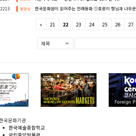
2213
한국문화원이 읽어주는 전래동화 ①호랑이 형님과 나무꾼
Previous
«
21
22
23
24
25
26
27
한국문화기관
한국예술종합학교
국립중앙박물관