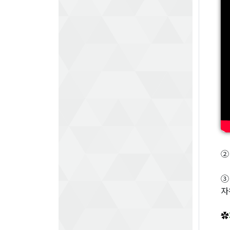
②
③
자
✿