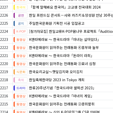
2227
「함께 말해봐요 한국어」고교생 전국대회 2024
2226
한일 프렌드십 콘서트－사와 카즈키＆양성원 만남 30주
2225
주일한국문화원 기획전 시공 입찰공고
2224
[참가자모집] 한일교류K-POP꿈나무 프로젝트「Auditio
2223
K엔타메라보 ～ 한국드라마「마녀는 살아있다」
2222
한국문화원이 읽어주는 전래동화 ④흥부와 놀부
2221
K엔타메라보 ～ 한국드라마「돈라이 라희」
2220
한국문화원이 읽어주는 전래동화 ③효녀 심청
2219
한국요리교실〜깻잎김치와 오이김치
2218
한일축제한마당 2023 in Tokyo 개최
2217
한류20주년기념「한국드라마 셀렉션 2023」
2216
K엔타메라보 ～ 한국드라마「마녀의 게임」
2215
한국문화원이 읽어주는 전래동화 ②콩쥐팥쥐
2214
K엔타메라보 ～ 신인 K-POP걸그룹 CSR 인터뷰