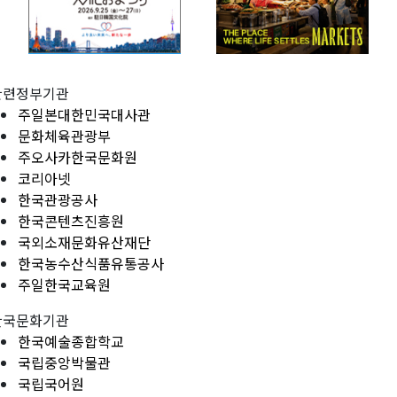
관련정부기관
주일본대한민국대사관
문화체육관광부
주오사카한국문화원
코리아넷
한국관광공사
한국콘텐츠진흥원
국외소재문화유산재단
한국농수산식품유통공사
주일한국교육원
한국문화기관
한국예술종합학교
국립중앙박물관
국립국어원