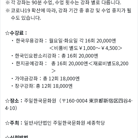
※
각 강좌는 90분 수업, 수업 횟수는 강좌 별로 다릅니다.
※
코로나19 확산에 따라, 강좌 기간 중 휴강 및 수업 중지가 될
수도 있습니다.
☆수강료：
・
한국무용강좌：
월요일·화요일 각 16회 20,000엔
＜비품비 별도￥1,000～￥4,500＞
・한국민요판소리강좌：총 16회 20,000엔
・
한지공예강좌：
총 16회 20,000엔＜재료비별도8,200
＞
・가야금강좌：총 12회 18,000엔
・장구강좌: 총 12회 18,000엔
☆장소：
주일한국문화원（〒160-0004 東京都新宿区四谷4-
4-10）
☆주최：
일반사단법인 주일한국문화원 세종학당
☆신청방법