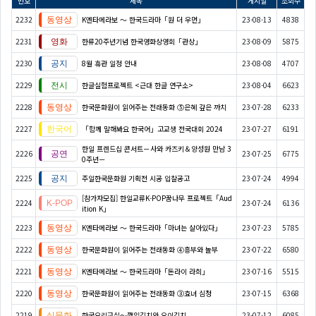
번호
제목
게시일
조회수
2232
K엔타메라보 ～ 한국드라마「원 더 우먼」
23-08-13
4838
2231
한류20주년기념 한국영화상영회「관상」
23-08-09
5875
2230
8월 휴관 일정 안내
23-08-08
4707
2229
한글실험프로젝트 <근대 한글 연구소>
23-08-04
6623
2228
한국문화원이 읽어주는 전래동화 ⑤은혜 갚은 까치
23-07-28
6233
2227
「함께 말해봐요 한국어」고교생 전국대회 2024
23-07-27
6191
한일 프렌드십 콘서트－사와 카즈키＆양성원 만남 3
2226
23-07-25
6775
0주년－
2225
주일한국문화원 기획전 시공 입찰공고
23-07-24
4994
[참가자모집] 한일교류K-POP꿈나무 프로젝트「Aud
2224
23-07-24
6136
ition K」
2223
K엔타메라보 ～ 한국드라마「마녀는 살아있다」
23-07-23
5785
2222
한국문화원이 읽어주는 전래동화 ④흥부와 놀부
23-07-22
6580
2221
K엔타메라보 ～ 한국드라마「돈라이 라희」
23-07-16
5515
2220
한국문화원이 읽어주는 전래동화 ③효녀 심청
23-07-15
6368
2219
한국요리교실〜깻잎김치와 오이김치
23-07-12
6085