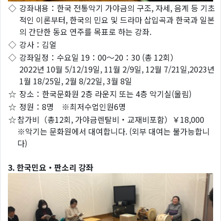
◇
강좌내용：한국 전통악기 가야금의 구조, 자세, 음계 등 기초
적인 이론부터, 한국의 민요 및 드라마 삽입곡과 한국과 일본
의 간단한 동요 연주를 목표로 하는 강좌.
◇
강사：김얼
◇
강좌일정：수요일 19：00～20：30 (총 12회）
2022년 10월 5/12/19일, 11월 2/9일, 12월 7/21일,2023년
1월 18/25일, 2월 8/22일, 3월 8일
☆
장소：한국문화원 2층 라운지 또는 4층 악기실(울림)
☆
정원：8명 ※최저수업인원6명
☆
참가비（총12회, 가야금렌탈비・교재비포함）￥18,000
※악기는 문화원에서 대여합니다. (외부 대여는 불가능합니
다)
3. 한국민요・판소리 강좌