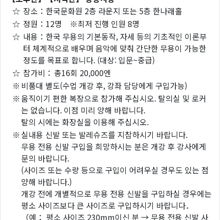
☆
장소：한국문화원 2층 라운지 또는 5층 한나래홀
☆
정원：12명 ※최저 진행 인원 8명
☆
내용：한국 무용의 기본동작, 자세 등의 기초적인 이론부
터 체계적으로 배우며 음악에 맞춰 간단한 무용이 가능한
정도를 목표로 합니다. (대상: 입문~중급)
☆
참가비：
총16회 20,000엔
※
비품대 별도(수업 개강 후, 강좌 담당에게 구입가능)
※
움직이기 편한 복장으로 참가해 주십시오. 탈의실 및 로커
는 없습니다. 이점 미리 양해 바랍니다.
탈의 시에는 화장실을 이용해 주십시오.
※
실내용 신발 또는 발레슈즈를 지참하시기 바랍니다.
무용 전용 신발 구입을 희망하시는 분은 개강 후 강사에게
문의 바랍니다.
(사이즈 또는 수량 등으로 구입이 어려우실 경우도 있는 점
양해 바랍니다.)
개강 전에 개별적으로 무용 전용 신발을 구입하실 경우에는
평소 사이즈보다 큰 사이즈로 구입하시기 바랍니다．
（예： 평소 사이즈 230mm이신 분 → 무용 전용 신발 사