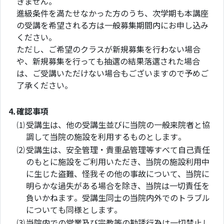
きません。
進級条件を満たせなかった方のうち、次学期も本講座
の受講を希望される方は一般募集期間内にお申し込み
ください。
ただし、ご希望のクラスが新規募集を行わない場合
や、新規募集を行っても抽選の結果落選された場合
は、ご受講いただけない場合もございますので予めご
了承ください。
4.
確認事項
⑴
受講生は、他の受講生並びに当院の一般来院者と協
調して当院の施設を利用するものとします。
⑵
受講生は、安全管理・貴重品管理等すべて自己責任
のもとに施設をご利用いただき、当院の施設利用中
に生じた盗難、怪我その他の事故について、当院に
明らかな過失がある場合を除き、当院は一切責任を
負いかねます。受講生同士の当院内外でのトラブル
についても同様とします。
⑶
当院内での営業及び宗教等の勧誘行為は一切禁止し