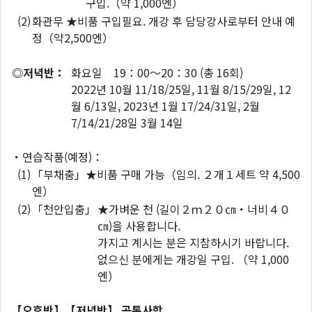
구입.（약 1,000엔）
(2)
화관무 ★비품 구입필요. 개강 후 담당강사로부터 안내 예
정（약2,500엔）
◎저녁반：
화요일 19：00～20：30 (총 16회)
2022년 10월 11/18/25일, 11월 8/15/29일, 12
월 6/13일, 2023년 1월 17/24/31일, 2월
7/14/21/28일 3월 14일
・연습작품(예정)：
(1)
「부채춤」★비품 구매 가능（임의. ２개１세트 약 4,500
엔）
(2)
「천안입춤」
★가벼운 천 (길이２ｍ２０㎝・너비４０
㎝)을 사용합니다.
가지고 계시는 분은 지참하시기 바랍니다.
없으신 분에게는 개강일 구입. （약 1,000
엔）
【오후반】【저녁반】 공통사항