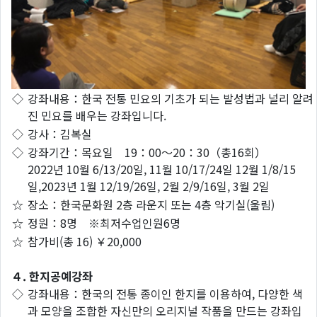
◇
강좌내용：한국 전통 민요의 기초가 되는 발성법과 널리 알려
진 민요를 배우는 강좌입니다.
◇
강사：김복실
◇
강좌기간：목요일 19：00～20：30（총16회）
2022년 10월 6/13/20일, 11월 10/17/24일 12월 1/8/15
일,2023년 1월 12/19/26일, 2월 2/9/16일, 3월 2일
☆
장소：한국문화원 2층 라운지 또는 4층 악기실(울림)
☆
정원：8명 ※최저수업인원6명
☆
참가비(총 16) ￥20,000
４. 한지공예강좌
◇
강좌내용：한국의 전통 종이인 한지를 이용하여, 다양한 색
과 모양을 조합한 자신만의 오리지널 작품을 만드는 강좌입