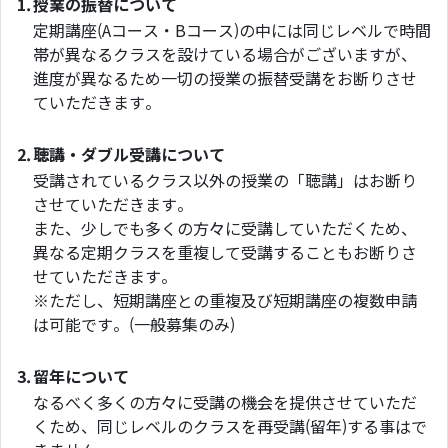
1.
授業の振替について
定期講座(Aコース・Bコース)の中には同じレベルで時間
帯が異なるクラスを設けている場合がございますが、
進度が異なるため一切の授業の振替受講をお断りさせ
ていただきます。
2.
聴講・ダブル受講について
受講されているクラス以外の授業の「聴講」はお断り
させていただきます。
また、少しでも多くの方々に受講していただくため、
異なる定期クラスを重複して受講することもお断りさ
せていただきます。
※ただし、短期講座との重複及び短期講座の複数申請
は可能です。(一般募集のみ)
3.
留年について
なるべく多くの方々に受講の機会を提供させていただ
くため、同じレベルのクラスを再受講(留年)する事はで