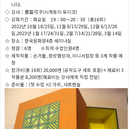
니다.
◇
강사：重富弓子(시게토미 유미코)
◇
강좌기간：화요일 19：00～20：30（총16회）
2022년 10월 18/25일, 11월 8/15/29일, 12월 6/13/20
일,2023년 1월 17/24/31일, 2월 7/14/21/28일, 3월 14일
☆
장소：한국문화원4층 세미나실
☆
정원：6명 ※최저 수업인원4명
☆
제작작품：손거울, 정방형상자, 미니서랍장 등 3개 작품 예
정
☆
참가비(총 16회) 20,000엔 (공작도구 세트 포함)＋재료비 3
작품분 8,200엔(재료비는 강사에게 직접 전달)
☆
준비물：(첫 수업 시) 가위, 샤프펜슬