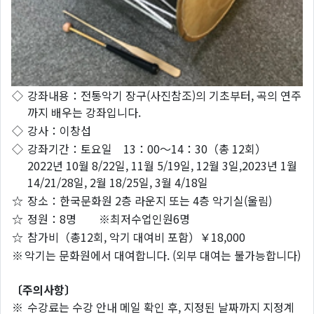
◇
강좌내용：전통악기 장구(사진참조)의 기초부터, 곡의 연주
까지 배우는 강좌입니다.
◇
강사：이창섭
◇
강좌기간：토요일 13：00～14：30（총 12회）
2022년 10월 8/22일, 11월 5/19일, 12월 3일,2023년 1월
14/21/28일, 2월 18/25일, 3월 4/18일
☆
장소：한국문화원 2층 라운지 또는 4층 악기실(울림)
☆
정원：8명 ※최저수업인원6명
☆
참가비（총12회, 악기 대여비 포함）￥18,000
※
악기는 문화원에서 대여합니다. (외부 대여는 불가능합니다)
〔주의사항〕
※
수강료는 수강 안내 메일 확인 후, 지정된 날짜까지 지정계