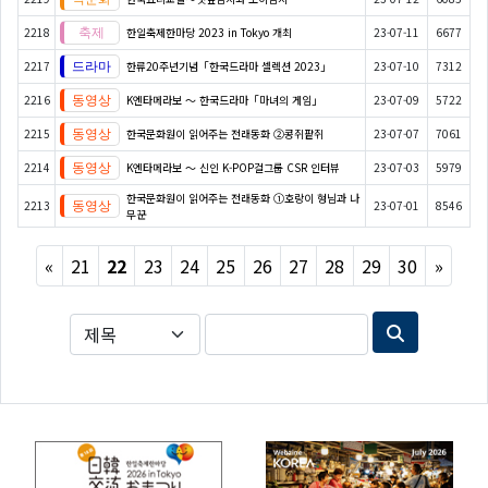
2218
한일축제한마당 2023 in Tokyo 개최
23-07-11
6677
2217
한류20주년기념「한국드라마 셀렉션 2023」
23-07-10
7312
2216
K엔타메라보 ～ 한국드라마「마녀의 게임」
23-07-09
5722
2215
한국문화원이 읽어주는 전래동화 ②콩쥐팥쥐
23-07-07
7061
2214
K엔타메라보 ～ 신인 K-POP걸그룹 CSR 인터뷰
23-07-03
5979
한국문화원이 읽어주는 전래동화 ①호랑이 형님과 나
2213
23-07-01
8546
무꾼
Previous
Next
«
21
22
23
24
25
26
27
28
29
30
»