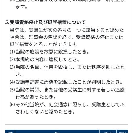
ます。
5.
受講資格停止及び退学措置について
当院は、受講生が次の各号の一つに該当すると認めた
場合は、理事会の承認を経て、受講資格の停止または
退学措置をとることができます。
⑴
当院の施設を故意に毀損したとき。
⑵
本規約の内容に違反したとき。
⑶
当院の名誉、信用を毀損し、または秩序を乱したと
き。
⑷
受講申請書に虚偽を記載したことが判明したとき。
⑸
当院の講師、または他の受講生に対する著しい迷惑
行為があったとき。
⑹
その他当院が、社会通念に照らし、受講生としてふ
さわしくないと認めたとき。