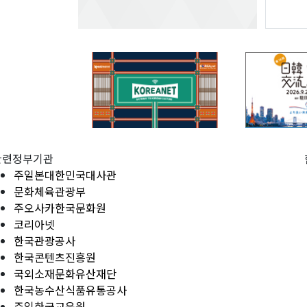
관련정부기관
주일본대한민국대사관
문화체육관광부
주오사카한국문화원
코리아넷
한국관광공사
한국콘텐츠진흥원
국외소재문화유산재단
한국농수산식품유통공사
주일한국교육원