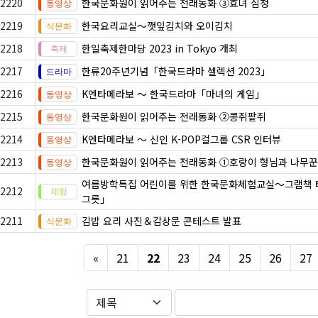
2220
한국문화원이 읽어주는 전래동화 ③효녀 심청
2219
한국요리교실〜깻잎김치와 오이김치
2218
한일축제한마당 2023 in Tokyo 개최
2217
한류20주년기념「한국드라마 셀렉션 2023」
2216
K엔타메라보 ～ 한국드라마「마녀의 게임」
2215
한국문화원이 읽어주는 전래동화 ②콩쥐팥쥐
2214
K엔타메라보 ～ 신인 K-POP걸그룹 CSR 인터뷰
2213
한국문화원이 읽어주는 전래동화 ①호랑이 형님과 나무꾼
여름방학특집 어린이를 위한 한국문화체험교실〜그램책 
2212
그릇」
2211
김밥 요리 사진＆감상문 콘테스트 발표
Previous
«
21
22
23
24
25
26
27