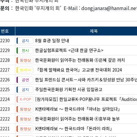
주최
：
한국민화‘무지개의 회’
문의
：
한국민화 ‘무지개의 회’ E-Mail : dongjanara@hanmail.ne
번호
제목
2230
8월 휴관 일정 안내
2229
한글실험프로젝트 <근대 한글 연구소>
2228
한국문화원이 읽어주는 전래동화 ⑤은혜 갚은 까치
2227
「함께 말해봐요 한국어」고교생 전국대회 2024
2226
한일 프렌드십 콘서트－사와 카즈키＆양성원 만남 30주
2225
주일한국문화원 기획전 시공 입찰공고
2224
[참가자모집] 한일교류K-POP꿈나무 프로젝트「Auditio
2223
K엔타메라보 ～ 한국드라마「마녀는 살아있다」
2222
한국문화원이 읽어주는 전래동화 ④흥부와 놀부
2221
K엔타메라보 ～ 한국드라마「돈라이 라희」