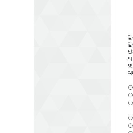
일
일
민
의
명
여
○
○
○
○
○