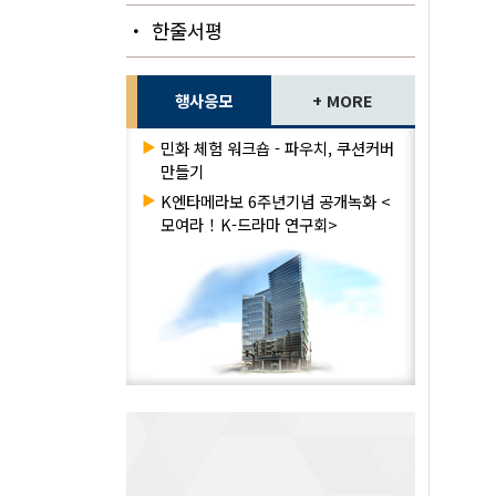
・ 한줄서평
행사응모
+ MORE
▶
민화 체험 워크숍 - 파우치, 쿠션커버
만들기
▶
K엔타메라보 6주년기념 공개녹화 <
모여라！K-드라마 연구회>