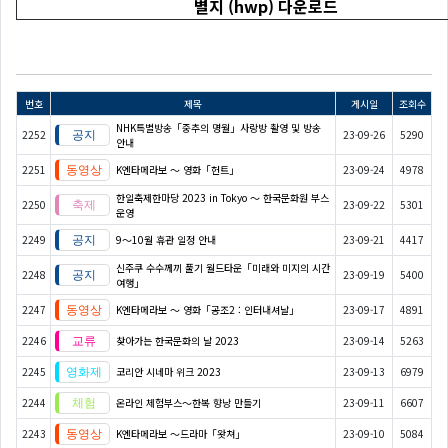
별지 (hwp) 다운로드
번호
제목
게시일
조회수
NHK특별방송「중추의 명월」사랑방 촬영 및 방송
2252
23-09-26
5290
안내
2251
K엔타메라보 ～ 영화「헌트」
23-09-24
4978
한일축제한마당 2023 in Tokyo 〜 한국문화원 부스
2250
23-09-22
5301
운영
2249
9～10월 휴관 일정 안내
23-09-21
4417
신주쿠 수수께끼 풀기 월드타운「미래와 미지의 시간
2248
23-09-19
5400
여행」
2247
K엔타메라보 ～ 영화「공조2 : 인터내셔날」
23-09-17
4891
2246
찾아가는 한국문화의 날 2023
23-09-14
5263
2245
코리안 시네마 위크 2023
23-09-13
6979
2244
온라인 체험부스〜한복 향낭 만들기
23-09-11
6607
2243
K엔타메라보 ～드라마「왓쳐」
23-09-10
5084