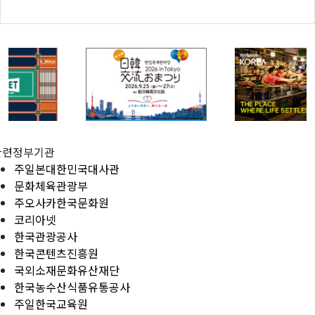
관련정부기관
주일본대한민국대사관
문화체육관광부
주오사카한국문화원
코리아넷
한국관광공사
한국콘텐츠진흥원
국외소재문화유산재단
한국농수산식품유통공사
주일한국교육원