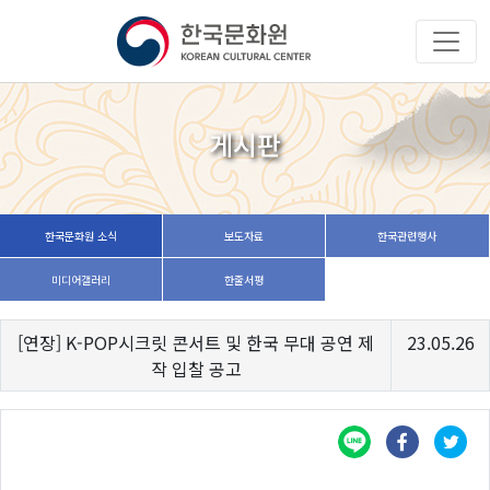
게시판
한국문화원 소식
보도자료
한국관련행사
미디어갤러리
한줄서평
[연장] K-POP시크릿 콘서트 및 한국 무대 공연 제
23.05.26
작 입찰 공고