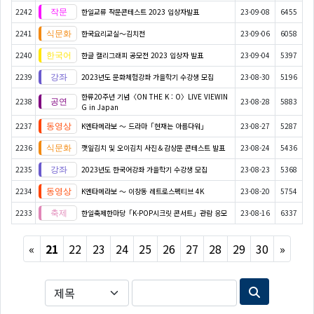
2242
한일교류 작문콘테스트 2023 입상자발표
23-09-08
6455
2241
한국요리교실〜김치전
23-09-06
6058
2240
한글 캘리그래피 공모전 2023 입상자 발표
23-09-04
5397
2239
2023년도 문화체험강좌 가을학기 수강생 모집
23-08-30
5196
한류20주년 기념〈ON THE K : O〉LIVE VIEWIN
2238
23-08-28
5883
G in Japan
2237
K엔타메라보 ～ 드라마「현재는 아름다워」
23-08-27
5287
2236
깻잎김치 및 오이김치 사진＆감상문 콘테스트 발표
23-08-24
5436
2235
2023년도 한국어강좌 가을학기 수강생 모집
23-08-23
5368
2234
K엔타메라보 ～ 이창동 레트로스펙티브 4K
23-08-20
5754
2233
한일축제한마당「K-POP시크릿 콘서트」관람 응모
23-08-16
6337
Previous
Next
«
21
22
23
24
25
26
27
28
29
30
»