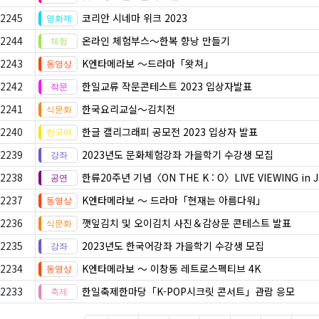
2245
코리안 시네마 위크 2023
2244
온라인 체험부스〜한복 향낭 만들기
2243
K엔타메라보 ～드라마「왓쳐」
2242
한일교류 작문콘테스트 2023 입상자발표
2241
한국요리교실〜김치전
2240
한글 캘리그래피 공모전 2023 입상자 발표
2239
2023년도 문화체험강좌 가을학기 수강생 모집
2238
한류20주년 기념〈ON THE K : O〉LIVE VIEWING in J
2237
K엔타메라보 ～ 드라마「현재는 아름다워」
2236
깻잎김치 및 오이김치 사진＆감상문 콘테스트 발표
2235
2023년도 한국어강좌 가을학기 수강생 모집
2234
K엔타메라보 ～ 이창동 레트로스펙티브 4K
2233
한일축제한마당「K-POP시크릿 콘서트」관람 응모