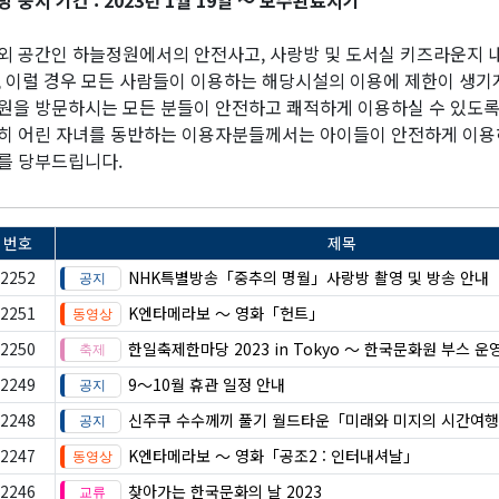
방 중지 기간 : 2023년 1월 19일 〜 보수완료시기
외 공간인 하늘정원에서의 안전사고, 사랑방 및 도서실 키즈라운지 내
, 이럴 경우 모든 사람들이 이용하는 해당시설의 이용에 제한이 생기
원을 방문하시는 모든 분들이 안전하고 쾌적하게 이용하실 수 있도록
히 어린 자녀를 동반하는 이용자분들께서는 아이들이 안전하게 이용
를 당부드립니다.
번호
제목
2252
NHK특별방송「중추의 명월」사랑방 촬영 및 방송 안내
2251
K엔타메라보 ～ 영화「헌트」
2250
한일축제한마당 2023 in Tokyo 〜 한국문화원 부스 운
2249
9～10월 휴관 일정 안내
2248
신주쿠 수수께끼 풀기 월드타운「미래와 미지의 시간여
2247
K엔타메라보 ～ 영화「공조2 : 인터내셔날」
2246
찾아가는 한국문화의 날 2023