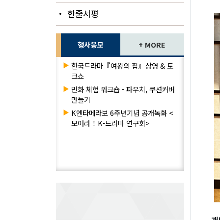
・ 한줄서평
행사응모
+ MORE
▶
한국드라마『여왕의 집』상영 & 토
크쇼
▶
민화 체험 워크숍 - 파우치, 쿠션커버
만들기
▶
K엔타메라보 6주년기념 공개녹화 <
모여라！K-드라마 연구회>