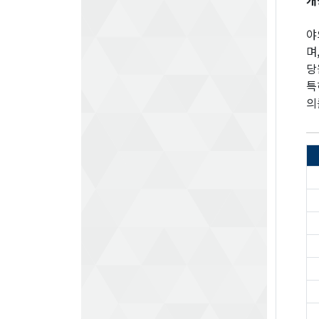
개
야
며
당
특
의