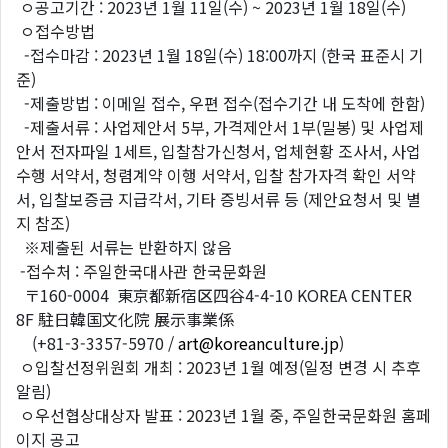
ㅇ공고기간 : 2023년 1월 11일(수) ~ 2023년 1월 18일(수)
ㅇ접수방법
-접수마감 : 2023년 1월 18일(수) 18:00까지 (한국 표준시 기
준)
-제출방법 : 이메일 접수, 우편 접수(접수기간 내 도착에 한함)
-제출서류 : 사업제안서 5부, 가격제안서 1부(밀봉) 및 사업제
안서 전자파일 1세트, 입찰참가신청서, 업체현황 조사서, 사업
수행 서약서, 청렴계약 이행 서약서, 입찰 참가자격 확인 서약
서, 입찰보증금 지급각서, 기타 증빙서류 등 (제안요청서 및 별
지 참조)
※제출된 서류는 반환하지 않음
-접수처 : 주일한국대사관 한국문화원
〒160-0004 東京都新宿区四谷4-4-10 KOREA CENTER
8F 駐日韓国文化院 展示事業係
(+81-3-3357-5970 /
art@koreanculture.jp
)
ㅇ입찰선정위원회 개최 : 2023년 1월 예정(일정 변경 시 추후
알림)
ㅇ우선협상대상자 발표 : 2023년 1월 중, 주일한국문화원 홈페
이지 공고