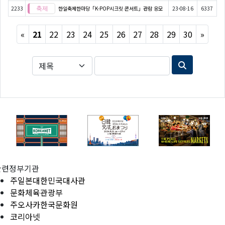
2233
한일축제한마당「K-POP시크릿 콘서트」관람 응모
23-08-16
6337
Previous
Next
«
21
22
23
24
25
26
27
28
29
30
»
관련정부기관
주일본대한민국대사관
문화체육관광부
주오사카한국문화원
코리아넷