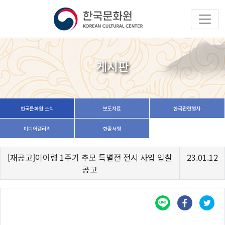
게시판
한국문화원 소식
보도자료
한국관련행사
미디어갤러리
한줄서평
[재공고]이어령 1주기 추모 특별전 전시 사업 입찰
23.01.12
공고