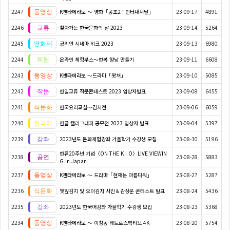
2247
K엔타메라보 ～ 영화「공조2 : 인터내셔날」
23-09-17
4891
2246
찾아가는 한국문화의 날 2023
23-09-14
5264
2245
코리안 시네마 위크 2023
23-09-13
6980
2244
온라인 체험부스〜한복 향낭 만들기
23-09-11
6608
2243
K엔타메라보 ～드라마「왓쳐」
23-09-10
5085
2242
한일교류 작문콘테스트 2023 입상자발표
23-09-08
6455
2241
한국요리교실〜김치전
23-09-06
6059
2240
한글 캘리그래피 공모전 2023 입상자 발표
23-09-04
5397
2239
2023년도 문화체험강좌 가을학기 수강생 모집
23-08-30
5196
한류20주년 기념〈ON THE K : O〉LIVE VIEWIN
2238
23-08-28
5883
G in Japan
2237
K엔타메라보 ～ 드라마「현재는 아름다워」
23-08-27
5287
2236
깻잎김치 및 오이김치 사진＆감상문 콘테스트 발표
23-08-24
5436
2235
2023년도 한국어강좌 가을학기 수강생 모집
23-08-23
5368
2234
K엔타메라보 ～ 이창동 레트로스펙티브 4K
23-08-20
5754