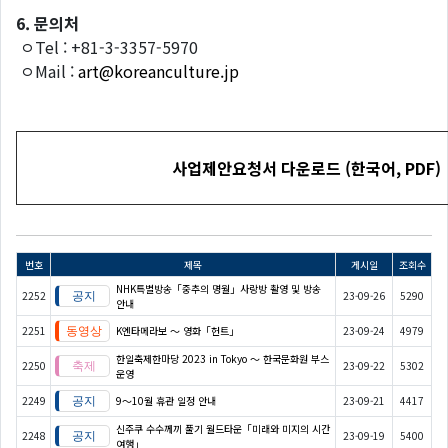
6.
문의처
ㅇTel : +81-3-3357-5970
ㅇMail :
art@koreanculture.jp
사업제안요청서
다운로드
(
한국어
, PDF)
번호
제목
게시일
조회수
NHK특별방송「중추의 명월」사랑방 촬영 및 방송
2252
23-09-26
5290
안내
2251
K엔타메라보 ～ 영화「헌트」
23-09-24
4979
한일축제한마당 2023 in Tokyo 〜 한국문화원 부스
2250
23-09-22
5302
운영
2249
9～10월 휴관 일정 안내
23-09-21
4417
신주쿠 수수께끼 풀기 월드타운「미래와 미지의 시간
2248
23-09-19
5400
여행」