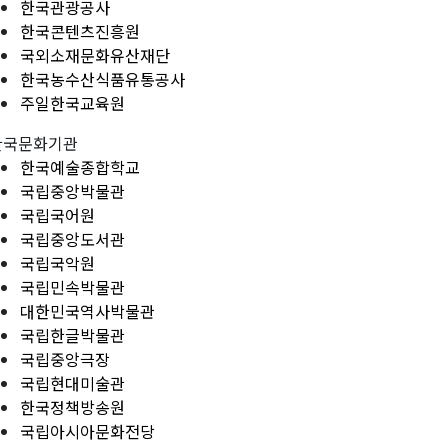
한국관광공사
한국콘텐츠진흥원
국외소재문화유산재단
한국농수산식품유통공사
주일한국교육원
한국문화기관
한국예술종합학교
국립중앙박물관
국립국어원
국립중앙도서관
국립국악원
국립민속박물관
대한민국역사박물관
국립한글박물관
국립중앙극장
국립현대미술관
한국정책방송원
국립아시아문화전당