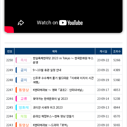
번호
제목
게시일
조회수
한일축제한마당 2023 in Tokyo 〜 한국문화원 부스
2250
23-09-22
5266
운영
2249
9～10월 휴관 일정 안내
23-09-21
4389
신주쿠 수수께끼 풀기 월드타운「미래와 미지의 시간
2248
23-09-19
5360
여행」
2247
K엔타메라보 ～ 영화「공조2 : 인터내셔날」
23-09-17
4853
2246
찾아가는 한국문화의 날 2023
23-09-14
5238
2245
코리안 시네마 위크 2023
23-09-13
6944
2244
온라인 체험부스〜한복 향낭 만들기
23-09-11
6570
2243
K엔타메라보 ～드라마「왓쳐」
23-09-10
5065