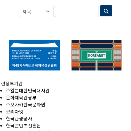
관련정부기관
주일본대한민국대사관
문화체육관광부
주오사카한국문화원
코리아넷
한국관광공사
한국콘텐츠진흥원