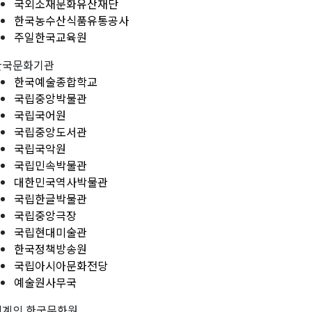
국외소재문화유산재단
한국농수산식품유통공사
주일한국교육원
한국문화기관
한국예술종합학교
국립중앙박물관
국립국어원
국립중앙도서관
국립국악원
국립민속박물관
대한민국역사박물관
국립한글박물관
국립중앙극장
국립현대미술관
한국정책방송원
국립아시아문화전당
예술원사무국
세계의 한국문화원