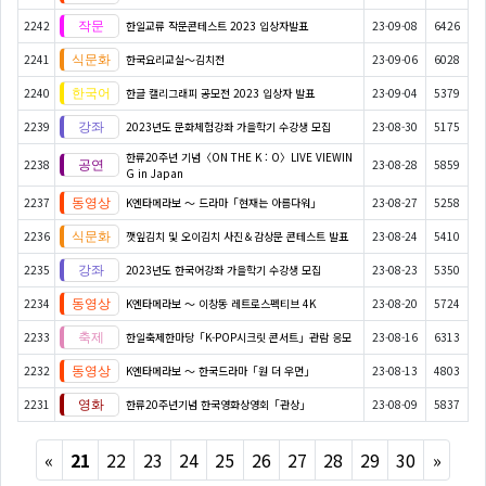
2242
한일교류 작문콘테스트 2023 입상자발표
23-09-08
6426
2241
한국요리교실〜김치전
23-09-06
6028
2240
한글 캘리그래피 공모전 2023 입상자 발표
23-09-04
5379
2239
2023년도 문화체험강좌 가을학기 수강생 모집
23-08-30
5175
한류20주년 기념〈ON THE K : O〉LIVE VIEWIN
2238
23-08-28
5859
G in Japan
2237
K엔타메라보 ～ 드라마「현재는 아름다워」
23-08-27
5258
2236
깻잎김치 및 오이김치 사진＆감상문 콘테스트 발표
23-08-24
5410
2235
2023년도 한국어강좌 가을학기 수강생 모집
23-08-23
5350
2234
K엔타메라보 ～ 이창동 레트로스펙티브 4K
23-08-20
5724
2233
한일축제한마당「K-POP시크릿 콘서트」관람 응모
23-08-16
6313
2232
K엔타메라보 ～ 한국드라마「원 더 우먼」
23-08-13
4803
2231
한류20주년기념 한국영화상영회「관상」
23-08-09
5837
Previous
Next
«
21
22
23
24
25
26
27
28
29
30
»