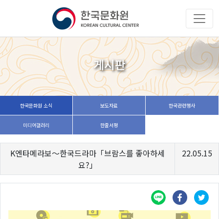
게시판
한국문화원 소식
보도자료
한국관련행사
미디어갤러리
한줄서평
K엔타메라보～한국드라마「브람스를 좋아하세
22.05.15
요?」