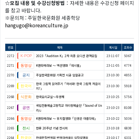
☆모집 내용 및 수강신청방법
：자세한 내용은 수강신청 페이지
를 참고 바랍니다.
※문의처 : 주일한국문화원 세종학당
hangugo@koreanculture.jp
번호
제목
게시일
조회수
2272
2023「Audition K」2차 최종 오디션 관객모집
23-11-07
5067
2271
K엔타메라보 ～ 액션영화「데시벨」
23-11-05
4774
2270
주일한국문화원 기획전 시공 입찰공고
23-10-30
4855
한국 그림책 읽어주기「어서와! 한국 그림책 처음이
2269
23-10-30
5918
지?」
2268
한국요리교실〜무생채
23-10-25
5756
국립전통예술고등학교 아리랑예술단「Sound of Un
2267
23-10-23
8108
ity」
2266
K엔타메라보 ～ 뮤지컬영화「인생은 아름다워」
23-10-22
5036
2265
한류 20주년 기념 전시회
23-10-18
6838
2264
한국문학번역원 번역아카데미 입학설명회
23-10-17
6331