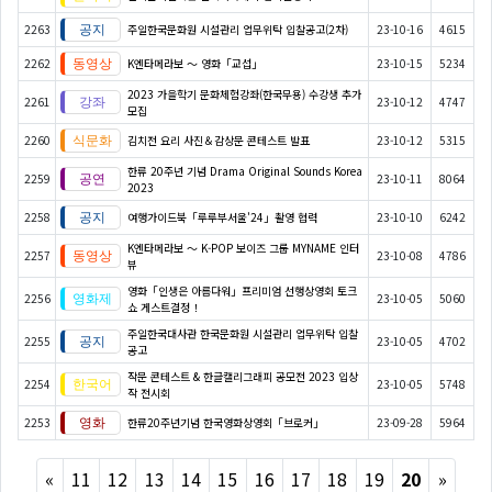
2263
주일한국문화원 시설관리 업무위탁 입찰공고(2차)
23-10-16
4615
2262
K엔타메라보 ～ 영화「교섭」
23-10-15
5234
2023 가을학기 문화체험강좌(한국무용) 수강생 추가
2261
23-10-12
4747
모집
2260
김치전 요리 사진＆감상문 콘테스트 발표
23-10-12
5315
한류 20주년 기념 Drama Original Sounds Korea
2259
23-10-11
8064
2023
2258
여행가이드북「루루부서울'24」촬영 협력
23-10-10
6242
K엔타메라보 ～ K-POP 보이즈 그룹 MYNAME 인터
2257
23-10-08
4786
뷰
영화「인생은 아름다워」프리미엄 선행상영회 토크
2256
23-10-05
5060
쇼 게스트결정！
주일한국대사관 한국문화원 시설관리 업무위탁 입찰
2255
23-10-05
4702
공고
작문 콘테스트 & 한글캘리그래피 공모전 2023 입상
2254
23-10-05
5748
작 전시회
2253
한류20주년기념 한국영화상영회「브로커」
23-09-28
5964
Previous
Next
«
11
12
13
14
15
16
17
18
19
20
»