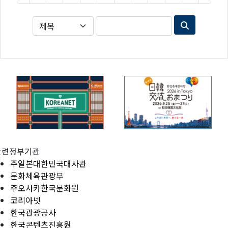
관련정부기관
주일본대한민국대사관
문화체육관광부
주오사카한국문화원
코리아넷
한국관광공사
한국콘텐츠진흥원