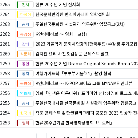
2265
한류 20주년 기념 전시회
2264
한국문학번역원 번역아카데미 입학설명회
2263
주일한국문화원 시설관리 업무위탁 입찰공고(2차)
2262
K엔타메라보 ～ 영화「교섭」
2261
2023 가을학기 문화체험강좌(한국무용) 수강생 추가모집
2260
김치전 요리 사진＆감상문 콘테스트 발표
2259
한류 20주년 기념 Drama Original Sounds Korea 20
2258
여행가이드북「루루부서울'24」촬영 협력
2257
K엔타메라보 ～ K-POP 보이즈 그룹 MYNAME 인터뷰
2256
영화「인생은 아름다워」프리미엄 선행상영회 토크쇼 
2255
주일한국대사관 한국문화원 시설관리 업무위탁 입찰공고
2254
작문 콘테스트 & 한글캘리그래피 공모전 2023 입상작 
2253
한류20주년기념 한국영화상영회「브로커」