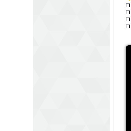
❐
❐
❐
❐