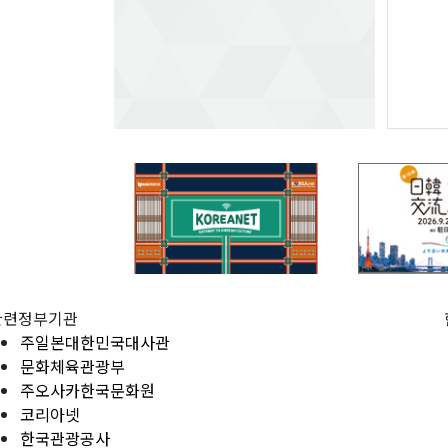
관련정부기관
주일본대한민국대사관
문화체육관광부
주오사카한국문화원
코리아넷
한국관광공사