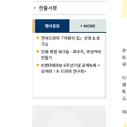
・ 한줄서평
행사응모
+ MORE
▶
한국드라마『여왕의 집』상영 & 토
크쇼
주
▶
민화 체험 워크숍 - 파우치, 쿠션커버
트
만들기
국
▶
K엔타메라보 6주년기념 공개녹화 <
모여라！K-드라마 연구회>
이
랭
획
소
여
【