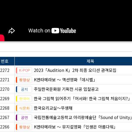
번호
제목
2272
2023「Audition K」2차 최종 오디션 관객모집
2271
K엔타메라보 ～ 액션영화「데시벨」
2270
주일한국문화원 기획전 시공 입찰공고
2269
한국 그림책 읽어주기「어서와! 한국 그림책 처음이지?」
2268
한국요리교실〜무생채
2267
국립전통예술고등학교 아리랑예술단「Sound of Unity
2266
K엔타메라보 ～ 뮤지컬영화「인생은 아름다워」