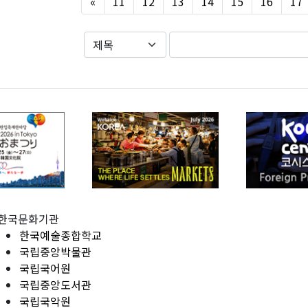
Previous
«
11
12
13
14
15
16
17
한국문화기관
한국예술종합학교
국립중앙박물관
국립국어원
국립중앙도서관
국립국악원