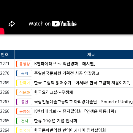
번호
제목
2271
K엔타메라보 ～ 액션영화「데시벨」
2270
주일한국문화원 기획전 시공 입찰공고
2269
한국 그림책 읽어주기「어서와! 한국 그림책 처음이지?」
2268
한국요리교실〜무생채
2267
국립전통예술고등학교 아리랑예술단「Sound of Unity
2266
K엔타메라보 ～ 뮤지컬영화「인생은 아름다워」
2265
한류 20주년 기념 전시회
2264
한국문학번역원 번역아카데미 입학설명회