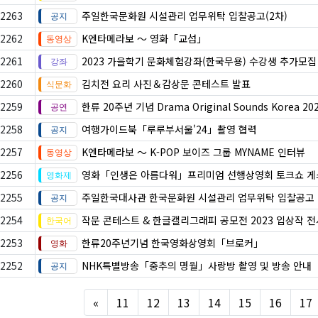
2263
주일한국문화원 시설관리 업무위탁 입찰공고(2차)
2262
K엔타메라보 ～ 영화「교섭」
2261
2023 가을학기 문화체험강좌(한국무용) 수강생 추가모집
2260
김치전 요리 사진＆감상문 콘테스트 발표
2259
한류 20주년 기념 Drama Original Sounds Korea 20
2258
여행가이드북「루루부서울'24」촬영 협력
2257
K엔타메라보 ～ K-POP 보이즈 그룹 MYNAME 인터뷰
2256
영화「인생은 아름다워」프리미엄 선행상영회 토크쇼 
2255
주일한국대사관 한국문화원 시설관리 업무위탁 입찰공고
2254
작문 콘테스트 & 한글캘리그래피 공모전 2023 입상작 
2253
한류20주년기념 한국영화상영회「브로커」
2252
NHK특별방송「중추의 명월」사랑방 촬영 및 방송 안내
Previous
«
11
12
13
14
15
16
17