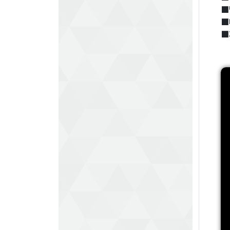
■
■
■