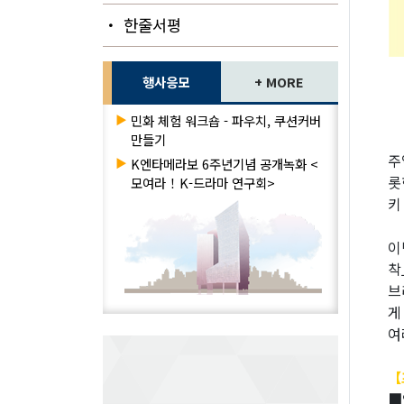
・ 한줄서평
행사응모
+ MORE
▶
민화 체험 워크숍 - 파우치, 쿠션커버
만들기
주
▶
K엔타메라보 6주년기념 공개녹화 <
롯
모여라！K-드라마 연구회>
키
이
착
브
게
여
【
■