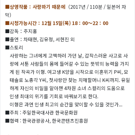
■상영작품：사랑하기 때문에
（2017년 / 110분 / 일본어 자
막）
■시청가능시간：12
월 15일(목) 18：00～22：00
■감독：주지홍
■출연：차태현, 김유정, 서현진 외
■스토리
사랑하는 그녀에게 고백하러 가던 날, 갑작스러운 사고로 사
랑에 서툰 사람들의 몸에 들어갈 수 있는 뜻밖의 능력을 가지
게 된 작곡가 이형. 여고생 K양을 시작으로 이혼위기 P씨, 모
태솔로 노총각 Y씨, 첫사랑만 찾는 치매할머니 K씨까지. 유일
하게 자신의 비밀을 알아챈 4차원 소녀 스컬리의 도움으로
인생 최대의 위기를 기회로 바꿔보기로 한다.
이형은 과연 인생 최고의 순간을 맞이할 수 있을 것인가...
■주최 : 주일한국대사관 한국문화원
■협력 : 한국관광공사, 한국콘텐츠진흥원