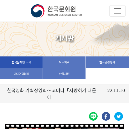
게시판
한국문화원 소식
보도자료
한국관련행사
미디어갤러리
한줄서평
한국영화 기획상영회～코미디「사랑하기 때문
22.11.10
에」