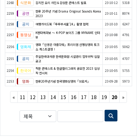
2260
김치전 요리 사진＆감상문 콘테스트 발표
23-10-12
5318
한류 20주년 기념 Drama Original Sounds Korea
2259
23-10-11
8074
2023
2258
여행가이드북「루루부서울'24」촬영 협력
23-10-10
6247
K엔타메라보 ～ K-POP 보이즈 그룹 MYNAME 인터
2257
23-10-08
4791
뷰
영화「인생은 아름다워」프리미엄 선행상영회 토크
2256
23-10-05
5062
쇼 게스트결정！
주일한국대사관 한국문화원 시설관리 업무위탁 입찰
2255
23-10-05
4707
공고
작문 콘테스트 & 한글캘리그래피 공모전 2023 입상
2254
23-10-05
5755
작 전시회
2253
한류20주년기념 한국영화상영회「브로커」
23-09-28
5973
Previous
Next
«
11
12
13
14
15
16
17
18
19
20
»