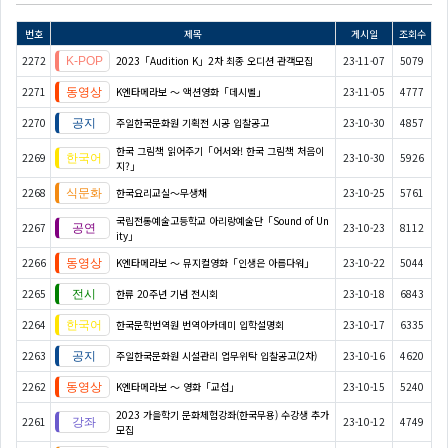
번호
제목
게시일
조회수
2272
2023「Audition K」2차 최종 오디션 관객모집
23-11-07
5079
2271
K엔타메라보 ～ 액션영화「데시벨」
23-11-05
4777
2270
주일한국문화원 기획전 시공 입찰공고
23-10-30
4857
한국 그림책 읽어주기「어서와! 한국 그림책 처음이
2269
23-10-30
5926
지?」
2268
한국요리교실〜무생채
23-10-25
5761
국립전통예술고등학교 아리랑예술단「Sound of Un
2267
23-10-23
8112
ity」
2266
K엔타메라보 ～ 뮤지컬영화「인생은 아름다워」
23-10-22
5044
2265
한류 20주년 기념 전시회
23-10-18
6843
2264
한국문학번역원 번역아카데미 입학설명회
23-10-17
6335
2263
주일한국문화원 시설관리 업무위탁 입찰공고(2차)
23-10-16
4620
2262
K엔타메라보 ～ 영화「교섭」
23-10-15
5240
2023 가을학기 문화체험강좌(한국무용) 수강생 추가
2261
23-10-12
4749
모집