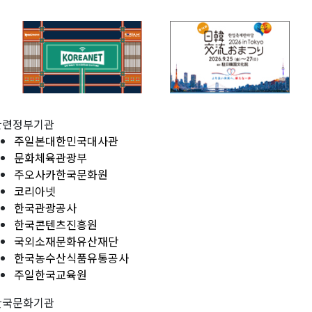
관련정부기관
주일본대한민국대사관
문화체육관광부
주오사카한국문화원
코리아넷
한국관광공사
한국콘텐츠진흥원
국외소재문화유산재단
한국농수산식품유통공사
주일한국교육원
한국문화기관