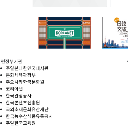
관련정부기관
주일본대한민국대사관
문화체육관광부
주오사카한국문화원
코리아넷
한국관광공사
한국콘텐츠진흥원
국외소재문화유산재단
한국농수산식품유통공사
주일한국교육원