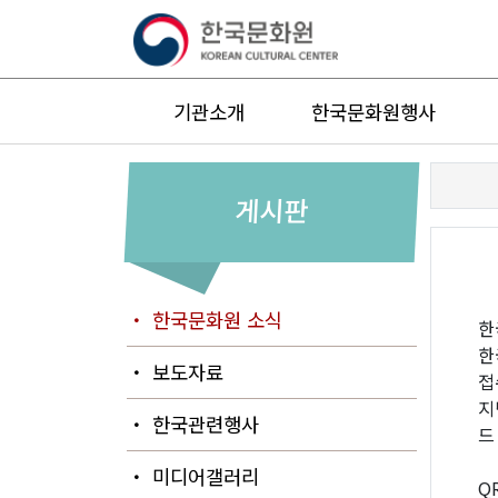
기관소개
한국문화원행사
게시판
・ 한국문화원 소식
한
한
・ 보도자료
접
지
・ 한국관련행사
드
・ 미디어갤러리
Q