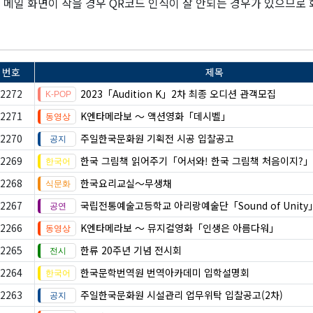
메일 화면이 작을 경우 QR코드 인식이 잘 안되는 경우가 있으므
번호
제목
2272
2023「Audition K」2차 최종 오디션 관객모집
2271
K엔타메라보 ～ 액션영화「데시벨」
2270
주일한국문화원 기획전 시공 입찰공고
2269
한국 그림책 읽어주기「어서와! 한국 그림책 처음이지?」
2268
한국요리교실〜무생채
2267
국립전통예술고등학교 아리랑예술단「Sound of Unity
2266
K엔타메라보 ～ 뮤지컬영화「인생은 아름다워」
2265
한류 20주년 기념 전시회
2264
한국문학번역원 번역아카데미 입학설명회
2263
주일한국문화원 시설관리 업무위탁 입찰공고(2차)