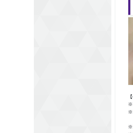
【
※
※
※