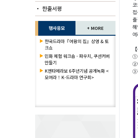
코
・ 한줄서평
접
출
해
행사응모
+ MORE
여
▶
한국드라마『여왕의 집』상영 & 토
크쇼
【
▶
민화 체험 워크숍 - 파우치, 쿠션커버
①
만들기
②
▶
K엔타메라보 6주년기념 공개녹화 <
③
모여라！K-드라마 연구회>