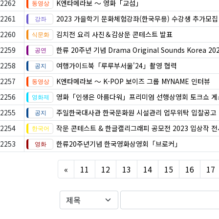
2262
K엔타메라보 ～ 영화「교섭」
2261
2023 가을학기 문화체험강좌(한국무용) 수강생 추가모집
2260
김치전 요리 사진＆감상문 콘테스트 발표
2259
한류 20주년 기념 Drama Original Sounds Korea 20
2258
여행가이드북「루루부서울'24」촬영 협력
2257
K엔타메라보 ～ K-POP 보이즈 그룹 MYNAME 인터뷰
2256
영화「인생은 아름다워」프리미엄 선행상영회 토크쇼 
2255
주일한국대사관 한국문화원 시설관리 업무위탁 입찰공고
2254
작문 콘테스트 & 한글캘리그래피 공모전 2023 입상작 
2253
한류20주년기념 한국영화상영회「브로커」
Previous
«
11
12
13
14
15
16
17