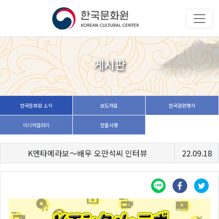
게시판
한국문화원 소식
보도자료
한국관련행사
미디어갤러리
한줄서평
K엔타메라보～배우 오만석씨 인터뷰
22.09.18