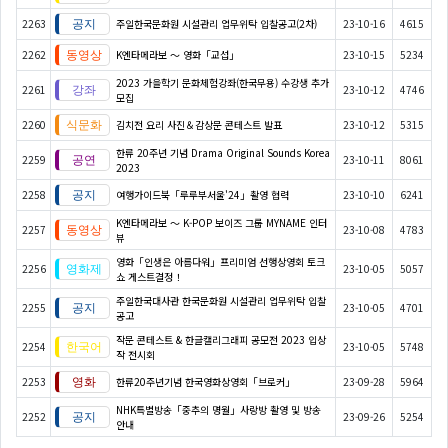
2263
주일한국문화원 시설관리 업무위탁 입찰공고(2차)
23-10-16
4615
2262
K엔타메라보 ～ 영화「교섭」
23-10-15
5234
2023 가을학기 문화체험강좌(한국무용) 수강생 추가
2261
23-10-12
4746
모집
2260
김치전 요리 사진＆감상문 콘테스트 발표
23-10-12
5315
한류 20주년 기념 Drama Original Sounds Korea
2259
23-10-11
8061
2023
2258
여행가이드북「루루부서울'24」촬영 협력
23-10-10
6241
K엔타메라보 ～ K-POP 보이즈 그룹 MYNAME 인터
2257
23-10-08
4783
뷰
영화「인생은 아름다워」프리미엄 선행상영회 토크
2256
23-10-05
5057
쇼 게스트결정！
주일한국대사관 한국문화원 시설관리 업무위탁 입찰
2255
23-10-05
4701
공고
작문 콘테스트 & 한글캘리그래피 공모전 2023 입상
2254
23-10-05
5748
작 전시회
2253
한류20주년기념 한국영화상영회「브로커」
23-09-28
5964
NHK특별방송「중추의 명월」사랑방 촬영 및 방송
2252
23-09-26
5254
안내