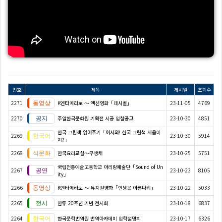
번호
제목
게시일
조회수
2271
K엔타메라보 ～ 액션영화「데시벨」
23-11-05
4769
2270
주일한국문화원 기획전 시공 입찰공고
23-10-30
4851
한국 그림책 읽어주기「어서와! 한국 그림책 처음이
2269
23-10-30
5914
지?」
2268
한국요리교실〜무생채
23-10-25
5751
국립전통예술고등학교 아리랑예술단「Sound of Un
2267
23-10-23
8105
ity」
2266
K엔타메라보 ～ 뮤지컬영화「인생은 아름다워」
23-10-22
5033
2265
한류 20주년 기념 전시회
23-10-18
6837
2264
한국문학번역원 번역아카데미 입학설명회
23-10-17
6326