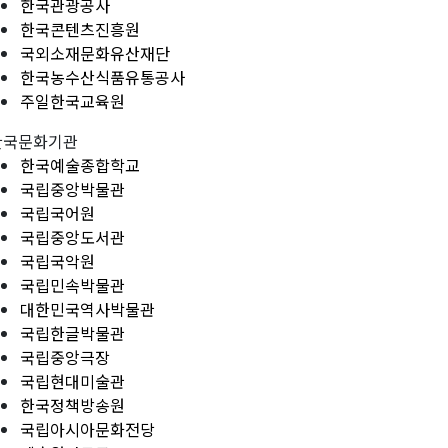
한국관광공사
한국콘텐츠진흥원
국외소재문화유산재단
한국농수산식품유통공사
주일한국교육원
한국문화기관
한국예술종합학교
국립중앙박물관
국립국어원
국립중앙도서관
국립국악원
국립민속박물관
대한민국역사박물관
국립한글박물관
국립중앙극장
국립현대미술관
한국정책방송원
국립아시아문화전당