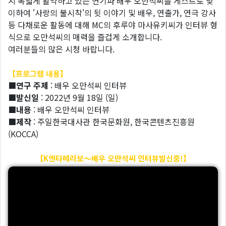
지 폭넓게 활약하고 있는 연기파 배우 오만석씨를 게스트로 맞
이하여 '사랑의 불시착'의 뒷 이야기 및 배우, 연출가, 연극 강사
등 다채로운 활동에 대해 MC의 후루야 마사유키씨가 인터뷰 형
식으로 오만석씨의 매력을 즐겁게 소개합니다.
여러분들의 많은 시청 바랍니다.
【프로그램 내용】
■연구 주제
: 배우 오만석씨 인터뷰
■발신일
: 2022년 9월 18일 (일)
■내용
: 배우 오만석씨 인터뷰
■제작
: 주일한국대사관 한국문화원, 한국콘텐츠진흥원
(KOCCA)
【K엔타메라보～배우 오만석씨 인터뷰발신중!】