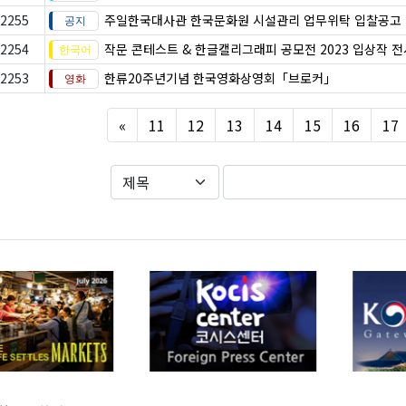
2255
주일한국대사관 한국문화원 시설관리 업무위탁 입찰공고
2254
작문 콘테스트 & 한글캘리그래피 공모전 2023 입상작 
2253
한류20주년기념 한국영화상영회「브로커」
Previous
«
11
12
13
14
15
16
17