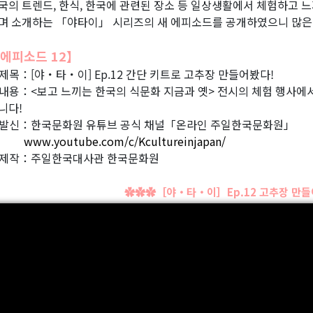
국의 트렌드, 한식, 한국에 관련된 장소 등 일상생활에서 체험하고 
며 소개하는 「야타이」 시리즈의 새 에피소드를 공개하였으니 많은
에피소드 12】
제목：[야・타・이] Ep.12 간단 키트로 고추장 만들어봤다!
내용：<보고 느끼는 한국의 식문화 지금과 옛> 전시의 체험 행사에
니다!
발신：한국문화원 유튜브 공식 채널「온라인 주일한국문화원」
www.youtube.com/c/Kcultureinjapan/
제작：주일한국대사관 한국문화원
✿✿✿［야・타・이］Ep.12 고추장 만들