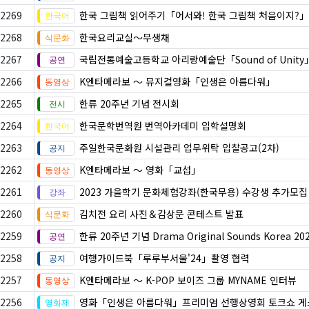
2269
한국 그림책 읽어주기「어서와! 한국 그림책 처음이지?」
2268
한국요리교실〜무생채
2267
국립전통예술고등학교 아리랑예술단「Sound of Unity
2266
K엔타메라보 ～ 뮤지컬영화「인생은 아름다워」
2265
한류 20주년 기념 전시회
2264
한국문학번역원 번역아카데미 입학설명회
2263
주일한국문화원 시설관리 업무위탁 입찰공고(2차)
2262
K엔타메라보 ～ 영화「교섭」
2261
2023 가을학기 문화체험강좌(한국무용) 수강생 추가모집
2260
김치전 요리 사진＆감상문 콘테스트 발표
2259
한류 20주년 기념 Drama Original Sounds Korea 20
2258
여행가이드북「루루부서울'24」촬영 협력
2257
K엔타메라보 ～ K-POP 보이즈 그룹 MYNAME 인터뷰
2256
영화「인생은 아름다워」프리미엄 선행상영회 토크쇼 