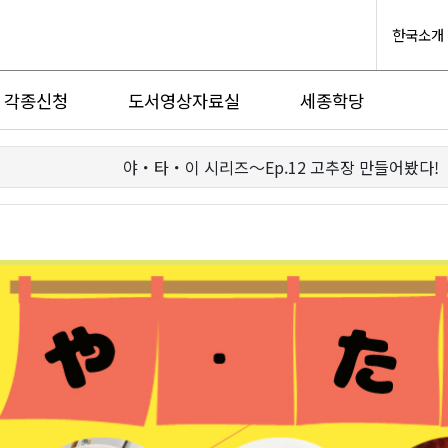
한국소개
각종신청
도서영상자료실
세종학당
야・타・이 시리즈〜Ep.12 고추장 만들어봤다!