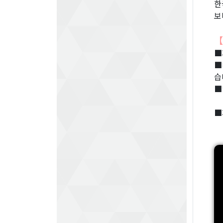
한
보
【
■
■
습
■
■