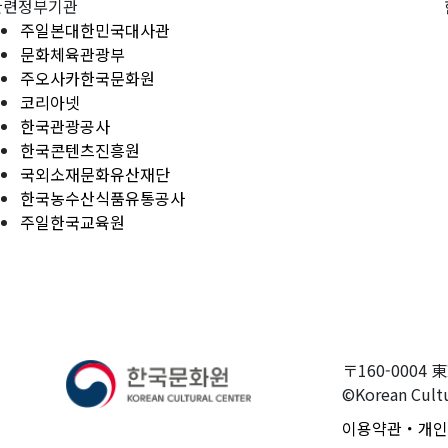
관련정부기관
주일본대한민국대사관
문화체육관광부
주오사카한국문화원
코리아넷
한국관광공사
한국콘텐츠진흥원
국외소재문화유산재단
한국농수산식품유통공사
주일한국교육원
〒160-0004 
©Korean Cultu
이용약관・개인