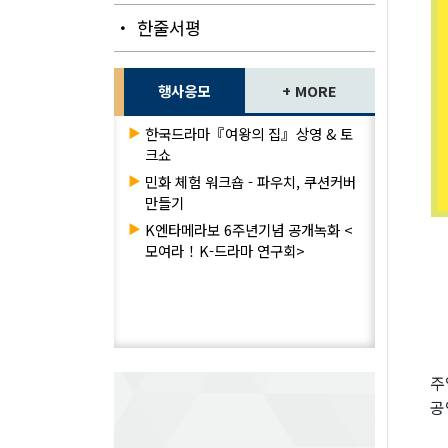
・ 한줄서평
행사응모
+ MORE
▶
한국드라마『여왕의 집』상영 & 토
크쇼
▶
민화 체험 워크숍 - 파우치, 쿠션커버
만들기
▶
K엔타메라보 6주년기념 공개녹화 <
모여라！K-드라마 연구회>
주
공