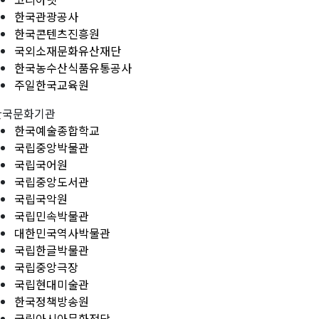
한국관광공사
한국콘텐츠진흥원
국외소재문화유산재단
한국농수산식품유통공사
주일한국교육원
한국문화기관
한국예술종합학교
국립중앙박물관
국립국어원
국립중앙도서관
국립국악원
국립민속박물관
대한민국역사박물관
국립한글박물관
국립중앙극장
국립현대미술관
한국정책방송원
국립아시아문화전당