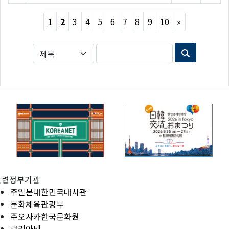
Next
1
2
3
4
5
6
7
8
9
10
»
관련정부기관
주일본대한민국대사관
문화체육관광부
주오사카한국문화원
코리아넷