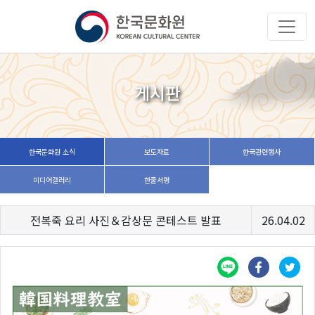
게시판
한국문화원 소식
보도자료
한국관련행사
미디어갤러리
한줄서평
전복죽 요리 사진＆감상문 콘테스트 발표
26.04.02