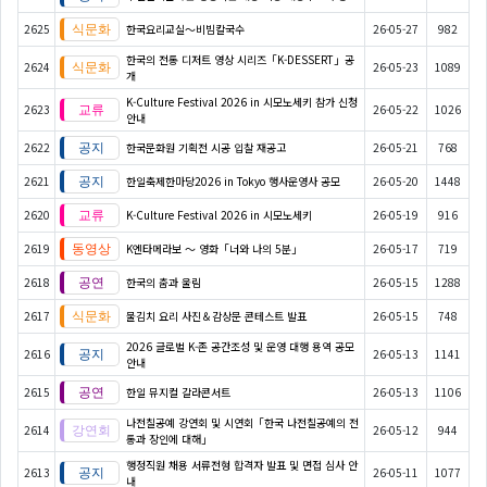
2625
한국요리교실〜비빔칼국수
26-05-27
982
한국의 전통 디저트 영상 시리즈「K-DESSERT」공
2624
26-05-23
1089
개
K-Culture Festival 2026 in 시모노세키 참가 신청
2623
26-05-22
1026
안내
2622
한국문화원 기획전 시공 입찰 재공고
26-05-21
768
2621
한일축제한마당2026 in Tokyo 행사운영사 공모
26-05-20
1448
2620
K-Culture Festival 2026 in 시모노세키
26-05-19
916
2619
K엔타메라보 ～ 영화「너와 나의 5분」
26-05-17
719
2618
한국의 춤과 울림
26-05-15
1288
2617
물김치 요리 사진＆감상문 콘테스트 발표
26-05-15
748
2026 글로벌 K-존 공간조성 및 운영 대행 용역 공모
2616
26-05-13
1141
안내
2615
한일 뮤지컬 갈라콘서트
26-05-13
1106
나전칠공예 강연회 및 시연회「한국 나전칠공예의 전
2614
26-05-12
944
통과 장인에 대해」
행정직원 채용 서류전형 합격자 발표 및 면접 심사 안
2613
26-05-11
1077
내