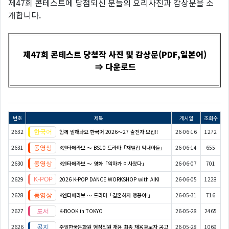
제47회 콘테스트에 당첨되신 분들의 요리사진과 감상문을 소
개합니다.
제47회 콘테스트 당첨작 사진 및 감상문(PDF,일본어)
⇒ 다운로드
번호
제목
게시일
조회수
2632
함께 말해봐요 한국어 2026～27 출전자 모집!!
26-06-16
1272
2631
K엔타메라보 ～ BS10 드라마「재벌집 막내아들」
26-06-14
655
2630
K엔타메라보 ～ 영화「악마가 이사왔다」
26-06-07
701
2629
2026 K-POP DANCE WORKSHOP with AIKI
26-06-05
1228
2628
K엔타메라보 ～ 드라마「결혼하자 맹꽁아!」
26-05-31
716
2627
K-BOOK in TOKYO
26-05-28
2465
2626
주일한국문화원 행정직원 채용 최종 채용후보자 공고
26-05-28
1069