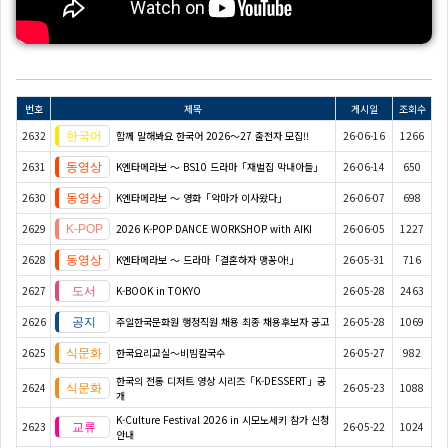
번호
제목
게시일
조회수
2632
함께 말해봐요 한국어 2026～27 출전자 모집!!
26-06-16
1266
2631
K엔타메라보 ～ BS10 드라마「재벌집 막내아들」
26-06-14
650
2630
K엔타메라보 ～ 영화「악마가 이사왔다」
26-06-07
698
2629
2026 K-POP DANCE WORKSHOP with AIKI
26-06-05
1227
2628
K엔타메라보 ～ 드라마「결혼하자 맹꽁아!」
26-05-31
716
2627
K-BOOK in TOKYO
26-05-28
2463
2626
주일한국문화원 행정직원 채용 최종 채용후보자 공고
26-05-28
1069
2625
한국요리교실〜비빔칼국수
26-05-27
982
한국의 전통 디저트 영상 시리즈「K-DESSERT」공
2624
26-05-23
1088
개
K-Culture Festival 2026 in 시모노세키 참가 신청
2623
26-05-22
1024
안내