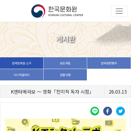
게시판
한국문화원 소식
보도자료
한국관련행사
미디어갤러리
한줄서평
K엔타메라보 ～ 영화「전지적 독자 시점」
26.03.15