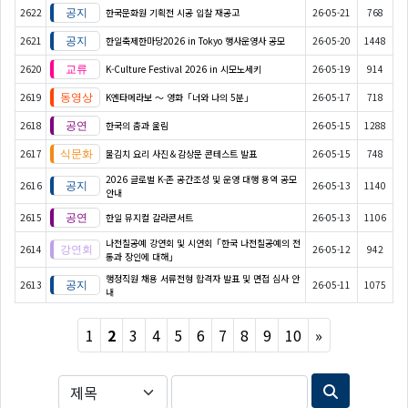
2622
한국문화원 기획전 시공 입찰 재공고
26-05-21
768
2621
한일축제한마당2026 in Tokyo 행사운영사 공모
26-05-20
1448
2620
K-Culture Festival 2026 in 시모노세키
26-05-19
914
2619
K엔타메라보 ～ 영화「너와 나의 5분」
26-05-17
718
2618
한국의 춤과 울림
26-05-15
1288
2617
물김치 요리 사진＆감상문 콘테스트 발표
26-05-15
748
2026 글로벌 K-존 공간조성 및 운영 대행 용역 공모
2616
26-05-13
1140
안내
2615
한일 뮤지컬 갈라콘서트
26-05-13
1106
나전칠공예 강연회 및 시연회「한국 나전칠공예의 전
2614
26-05-12
942
통과 장인에 대해」
행정직원 채용 서류전형 합격자 발표 및 면접 심사 안
2613
26-05-11
1075
내
Next
1
2
3
4
5
6
7
8
9
10
»