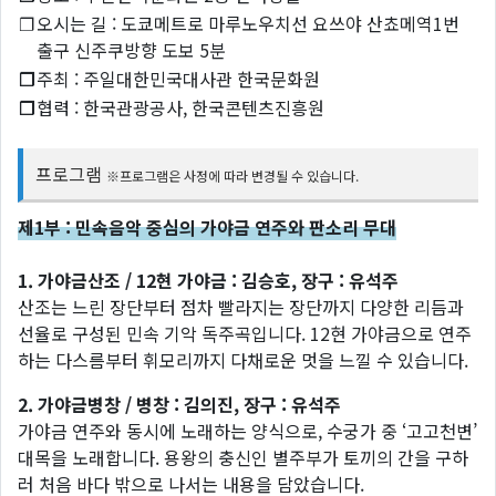
❐
오시는 길 : 도쿄메트로 마루노우치선 요쓰야 산쵸메역1번
출구 신주쿠방향 도보 5분
❐
주최 : 주일대한민국대사관 한국문화원
❐
협력 : 한국관광공사, 한국콘텐츠진흥원
프로그램
※프로그램은 사정에 따라 변경될 수 있습니다.
제1부 : 민속음악 중심의 가야금 연주와 판소리 무대
1. 가야금산조 / 12현 가야금 : 김승호, 장구 : 유석주
산조는 느린 장단부터 점차 빨라지는 장단까지 다양한 리듬과
선율로 구성된 민속 기악 독주곡입니다. 12현 가야금으로 연주
하는 다스름부터 휘모리까지 다채로운 멋을 느낄 수 있습니다.
2. 가야금병창 / 병창 : 김의진, 장구 : 유석주
가야금 연주와 동시에 노래하는 양식으로, 수궁가 중 ‘고고천변’
대목을 노래합니다. 용왕의 충신인 별주부가 토끼의 간을 구하
러 처음 바다 밖으로 나서는 내용을 담았습니다.