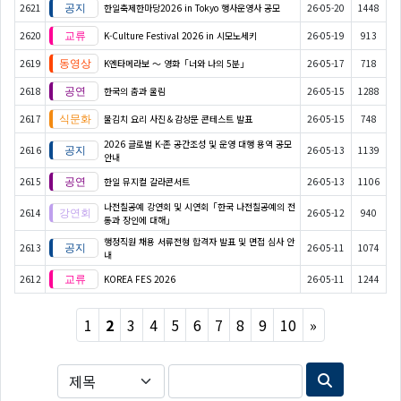
2621
한일축제한마당2026 in Tokyo 행사운영사 공모
26-05-20
1448
2620
K-Culture Festival 2026 in 시모노세키
26-05-19
913
2619
K엔타메라보 ～ 영화「너와 나의 5분」
26-05-17
718
2618
한국의 춤과 울림
26-05-15
1288
2617
물김치 요리 사진＆감상문 콘테스트 발표
26-05-15
748
2026 글로벌 K-존 공간조성 및 운영 대행 용역 공모
2616
26-05-13
1139
안내
2615
한일 뮤지컬 갈라콘서트
26-05-13
1106
나전칠공예 강연회 및 시연회「한국 나전칠공예의 전
2614
26-05-12
940
통과 장인에 대해」
행정직원 채용 서류전형 합격자 발표 및 면접 심사 안
2613
26-05-11
1074
내
2612
KOREA FES 2026
26-05-11
1244
Next
1
2
3
4
5
6
7
8
9
10
»