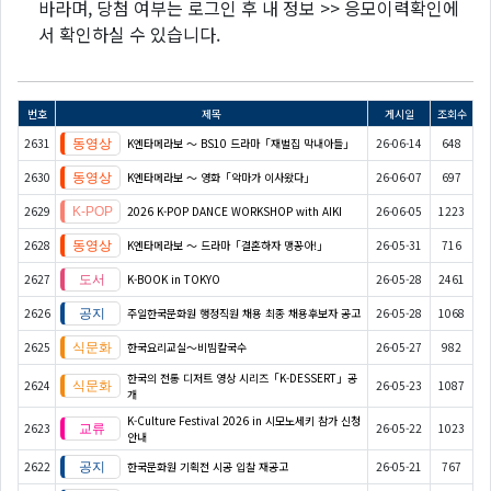
바라며, 당첨 여부는 로그인 후 내 정보 >> 응모이력확인에
서 확인하실 수 있습니다.
번호
제목
게시일
조회수
2631
K엔타메라보 ～ BS10 드라마「재벌집 막내아들」
26-06-14
648
2630
K엔타메라보 ～ 영화「악마가 이사왔다」
26-06-07
697
2629
2026 K-POP DANCE WORKSHOP with AIKI
26-06-05
1223
2628
K엔타메라보 ～ 드라마「결혼하자 맹꽁아!」
26-05-31
716
2627
K-BOOK in TOKYO
26-05-28
2461
2626
주일한국문화원 행정직원 채용 최종 채용후보자 공고
26-05-28
1068
2625
한국요리교실〜비빔칼국수
26-05-27
982
한국의 전통 디저트 영상 시리즈「K-DESSERT」공
2624
26-05-23
1087
개
K-Culture Festival 2026 in 시모노세키 참가 신청
2623
26-05-22
1023
안내
2622
한국문화원 기획전 시공 입찰 재공고
26-05-21
767