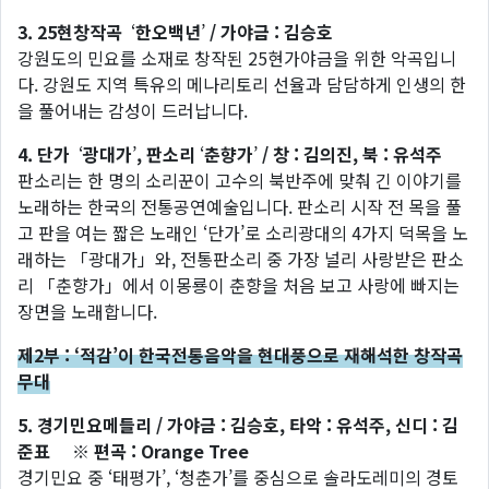
3. 25현창작곡
‘
한오백년
’
/ 가야금 : 김승호
강원도의 민요를 소재로 창작된 25현가야금을 위한 악곡입니
다. 강원도 지역 특유의 메나리토리 선율과 담담하게 인생의 한
을 풀어내는 감성이 드러납니다.
4. 단가
‘
광대가
’
, 판소리
‘
춘향가
’
/ 창 : 김의진, 북 : 유석주
판소리는 한 명의 소리꾼이 고수의 북반주에 맞춰 긴 이야기를
노래하는 한국의 전통공연예술입니다. 판소리 시작 전 목을 풀
고 판을 여는 짧은 노래인 ‘단가’로 소리광대의 4가지 덕목을 노
래하는 「광대가」와, 전통판소리 중 가장 널리 사랑받은 판소
리 「춘향가」에서 이몽룡이 춘향을 처음 보고 사랑에 빠지는
장면을 노래합니다.
제2부 : ‘적감’이 한국전통음악을 현대풍으로 재해석한 창작곡
무대
5. 경기민요메들리 / 가야금 : 김승호, 타악 : 유석주, 신디 : 김
준표 ※ 편곡 : Orange Tree
경기민요 중 ‘태평가’, ‘청춘가’를 중심으로 솔라도레미의 경토