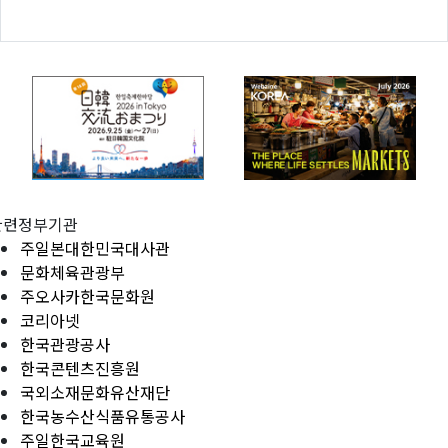
관련정부기관
주일본대한민국대사관
문화체육관광부
주오사카한국문화원
코리아넷
한국관광공사
한국콘텐츠진흥원
국외소재문화유산재단
한국농수산식품유통공사
주일한국교육원