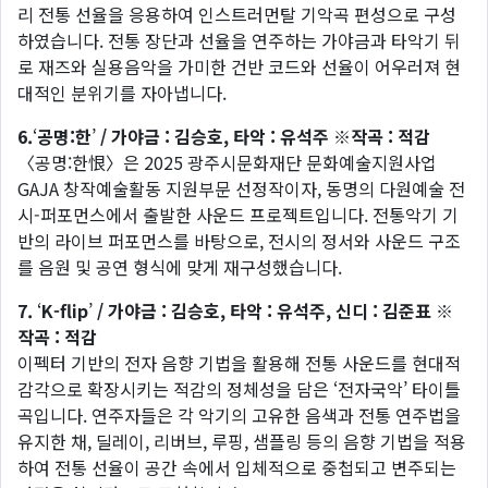
리 전통 선율을 응용하여 인스트러먼탈 기악곡 편성으로 구성
하였습니다. 전통 장단과 선율을 연주하는 가야금과 타악기 뒤
로 재즈와 실용음악을 가미한 건반 코드와 선율이 어우러져 현
대적인 분위기를 자아냅니다.
6.
‘
공명:한
’
/ 가야금 : 김승호, 타악 : 유석주 ※작곡 : 적감
〈공명:한恨〉은 2025 광주시문화재단 문화예술지원사업
GAJA 창작예술활동 지원부문 선정작이자, 동명의 다원예술 전
시-퍼포먼스에서 출발한 사운드 프로젝트입니다. 전통악기 기
반의 라이브 퍼포먼스를 바탕으로, 전시의 정서와 사운드 구조
를 음원 및 공연 형식에 맞게 재구성했습니다.
7.
‘
K-flip
’
/ 가야금 : 김승호, 타악 : 유석주, 신디 : 김준표 ※
작곡 : 적감
이펙터 기반의 전자 음향 기법을 활용해 전통 사운드를 현대적
감각으로 확장시키는 적감의 정체성을 담은 ‘전자국악’ 타이틀
곡입니다. 연주자들은 각 악기의 고유한 음색과 전통 연주법을
유지한 채, 딜레이, 리버브, 루핑, 샘플링 등의 음향 기법을 적용
하여 전통 선율이 공간 속에서 입체적으로 중첩되고 변주되는