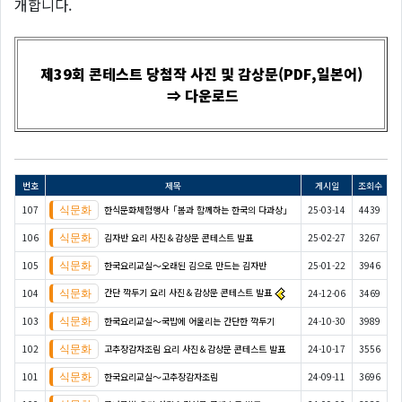
개합니다.
제39회 콘테스트 당첨작 사진 및 감상문(PDF,일본어)
⇒ 다운로드
번호
제목
게시일
조회수
107
한식문화체험행사「봄과 함께하는 한국의 다과상」
25-03-14
4439
106
김자반 요리 사진＆감상문 콘테스트 발표
25-02-27
3267
105
한국요리교실〜오래된 김으로 만드는 김자반
25-01-22
3946
간단 깍두기 요리 사진＆감상문 콘테스트 발표
104
24-12-06
3469
103
한국요리교실〜국밥에 어울리는 간단한 깍두기
24-10-30
3989
102
고추장감자조림 요리 사진＆감상문 콘테스트 발표
24-10-17
3556
101
한국요리교실〜고추장감자조림
24-09-11
3696