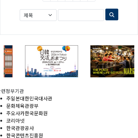
관련정부기관
주일본대한민국대사관
문화체육관광부
주오사카한국문화원
코리아넷
한국관광공사
한국콘텐츠진흥원