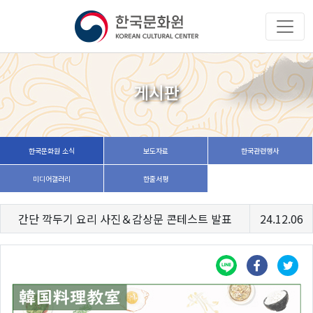
게시판
한국문화원 소식
보도자료
한국관련행사
미디어갤러리
한줄서평
간단 깍두기 요리 사진＆감상문 콘테스트 발표
24.12.06