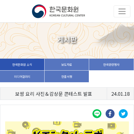
게시판
한국문화원 소식
보도자료
한국관련행사
미디어갤러리
한줄서평
보쌈 요리 사진＆감상문 콘테스트 발표
24.01.18