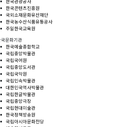
한국관광공사
한국콘텐츠진흥원
국외소재문화유산재단
한국농수산식품유통공사
주일한국교육원
한국문화기관
한국예술종합학교
국립중앙박물관
국립국어원
국립중앙도서관
국립국악원
국립민속박물관
대한민국역사박물관
국립한글박물관
국립중앙극장
국립현대미술관
한국정책방송원
국립아시아문화전당