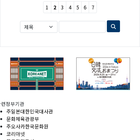
1
2
3
4
5
6
7
관련정부기관
주일본대한민국대사관
문화체육관광부
주오사카한국문화원
코리아넷