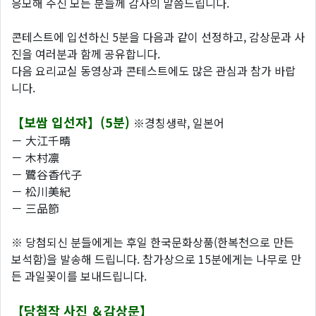
응모해 주신 모든 분들께 감사의 말씀드립니다.
콘테스트에 입선하신 5분을 다음과 같이 선정하고, 감상문과 사
진을 여러분과 함께 공유합니다.
다음 요리교실 동영상과 콘테스트에도 많은 관심과 참가 바랍
니다.
【보쌈 입선자】(5분)
※경칭생략, 일본어
－ 大江千晴
－ 木村凛
－ 鷺谷香代子
－ 松川美紀
－ 三品節
※ 당첨되신 분들에게는 후일 한국문화상품(한복천으로 만든
보석함)을 발송해 드립니다. 참가상으로 15분에게는 나무로 만
든 과일꽂이를 보내드립니다.
【당첨작 사진 ＆감상문】