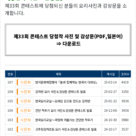
제33회 콘테스트에 당첨되신 분들의 요리사진과 감상문을 소
개합니다.
제33회 콘테스트 당첨작 사진 및 감상문(PDF,일본어)
⇒ 다운로드
번호
제목
게시일
조회수
107
한식문화체험행사「봄과 함께하는 한국의 다과상」
25-03-14
4419
106
김자반 요리 사진＆감상문 콘테스트 발표
25-02-27
3250
105
한국요리교실〜오래된 김으로 만드는 김자반
25-01-22
3936
104
간단 깍두기 요리 사진＆감상문 콘테스트 발표
24-12-06
3456
103
한국요리교실〜국밥에 어울리는 간단한 깍두기
24-10-30
3980
102
고추장감자조림 요리 사진＆감상문 콘테스트 발표
24-10-17
3537