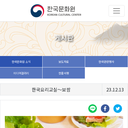
게시판
한국문화원 소식
보도자료
한국관련행사
미디어갤러리
한줄서평
한국요리교실〜보쌈
23.12.13