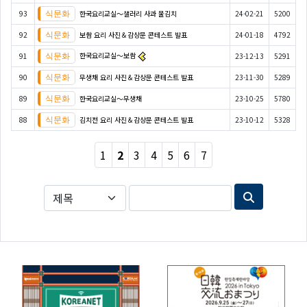
93
한국요리교실〜샐러리 사과 물김치
24-02-21
5200
92
보쌈 요리 사진＆감상문 콘테스트 발표
24-01-18
4792
한국요리교실〜보쌈
91
23-12-13
5291
90
무생채 요리 사진＆감상문 콘테스트 발표
23-11-30
5289
89
한국요리교실〜무생채
23-10-25
5780
88
김치전 요리 사진＆감상문 콘테스트 발표
23-10-12
5328
1
2
3
4
5
6
7