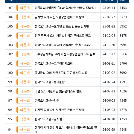
107
한식문화체험행사「봄과 함께하는 한국의 다과상」
25-03-14
4453
106
김자반 요리 사진＆감상문 콘테스트 발표
25-02-27
3278
105
한국요리교실〜오래된 김으로 만드는 김자반
25-01-22
3952
104
간단 깍두기 요리 사진＆감상문 콘테스트 발표
24-12-06
3475
103
한국요리교실〜국밥에 어울리는 간단한 깍두기
24-10-30
3994
102
고추장감자조림 요리 사진＆감상문 콘테스트 발표
24-10-17
3566
101
한국요리교실〜고추장감자조림
24-09-11
3706
100
콩나물밥 요리 사진＆감상문 콘테스트 발표
24-09-02
3992
99
한국요리교실〜콩나물밥
24-07-24
4297
98
라면 요리 사진＆감상문 콘테스트 발표
24-07-12
4126
97
한국요리교실〜라면
24-06-05
4565
96
김치찜 요리 사진＆감상문 콘테스트 발표
24-05-23
4678
95
한국요리교실〜김치찜
24-04-10
4750
샐러리 사과 물김치 요리 사진＆감상문 콘테스트 발
94
24-03-29
4648
표