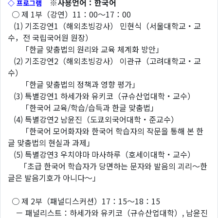
※사용언어：한국어
◇ 프로그램
○ 제 1부（강연）11：00～17：00
(1) 기조강연1（해외초빙강사） 민현식（서울대학교・교
수，전 국립국어원 원장）
「한글 맞춤법의 원리와 교육 체계화 방안」
(2) 기조강연2（해외초빙강사） 이관규（고려대학교・교
수）
「한글 맞춤법의 정책과 영향 평가」
(3) 특별강연1 하세가와 유키코（규슈산업대학・교수）
「한국어 교육/학습/습득과 한글 맞춤법」
(4) 특별강연2 남윤진（도쿄외국어대학・준교수）
「한국어 모어화자와 한국어 학습자의 작문을 통해 본 한
글 맞춤법의 현실과 과제」
(5) 특별강연3 우치야마 마사하루（호세이대학・교수）
「초급 한국어 학습자가 당면하는 문자와 발음의 괴리〜한
글은 발음기호가 아니다〜」
○ 제 2부（패널디스커션）17：15～18：15
－ 패널리스트：하세가와 유키코（규슈산업대학）, 남윤진