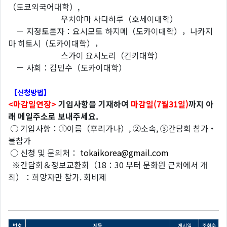
（도쿄외국어대학）,
우치야마 사다하루（호세이대학）
－ 지정토론자：요시모토 하지메（도카이대학），나카지
마 히토시（도카이대학），
스가이 요시노리（긴키대학）
－ 사회：김민수（도카이대학）
【
신청방법
】
<마감일연장>
기입사항을 기재하여
마감일
(7
월31
일
)
까지 아
래 메일주소로 보내주세요
.
○ 기입사항：①이름（후리가나）, ②소속, ③간담회 참가・
불참가
○ 신청 및 문의처：
tokaikorea@gmail.com
※간담회＆정보교환회（18：30 부터 문화원 근처에서 개
최）：희망자만 참가. 회비제
번호
제목
게시일
조회수