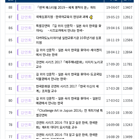
88
「번역 페스티벌 2019－세계 명작의 문」개최
19-06-07
13407
국제심포지엄 - 한국어교육의 현상과 과제
87
19-05-23
12912
특별강연회 『길 위의 인문학 – 일본 속의 한국을 찾
86
19-04-16
11866
아서』 ~시즈오카에서 만나는 한국~
다카마도노미야기념 일한교류기금 10주년기념 심포
85
18-11-19
12586
지엄
길 위의 인문학 – 일본 속의 한국을 찾아서~세이켄지
84
18-04-12
12864
에서 만나는 한국
강연회 시리즈 2017「제주해녀문화」이지치 노리코
83
17-09-20
11781
교수
길 위의 인문학 – 일본 속의 한국을 찾아서~도쿄국립
82
17-08-18
12201
박물관에서 만나는 한국~
한국문화원 강연회 시리즈 2017「한국 미신의 세
81
17-03-28
12569
계」조희철 교수
길 위의 인문학 – 일본 속의 한국을 찾아서 ~ 일본민
80
17-03-02
13356
예관에서 만나는 한국
「Challenge Art in Japan 2016」전 개최기념 특
79
16-10-18
13930
별강연회
강연회 시리즈 2016『더 알고 싶은 한국, 한국문
78
16-09-08
13243
화』제4회 아다치 요시히로 교수
강연회 시리즈 2016『더 알고 싶은 한국, 한국문
77
16-08-29
13499