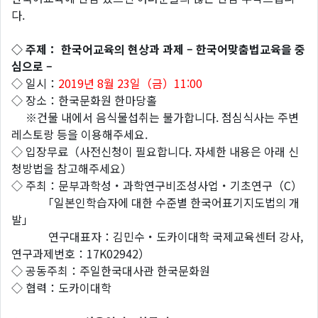
다.
◇ 주제：
한국어교육의 현상과 과제
–
한국어맞춤법교육을 중
심으로
–
◇ 일시：
2019년 8월 23일（금）11:00
◇ 장소：한국문화원 한마당홀
※건물 내에서 음식물섭취는 불가합니다. 점심식사는 주변
레스토랑 등을 이용해주세요.
◇ 입장무료（사전신청이 필요합니다. 자세한 내용은 아래 신
청방법을 참고해주세요）
◇ 주최：문부과학성・과학연구비조성사업・기초연구（C）
「일본인학습자에 대한 수준별 한국어표기지도법의 개
발」
연구대표자：김민수・도카이대학 국제교육센터 강사,
연구과제번호：17K02942）
◇ 공동주최：주일한국대사관 한국문화원
◇ 협력：도카이대학