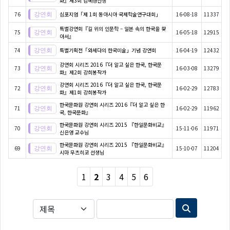
화』제3회 김혜경선생
76
심포지엄「제 1회 동아시아 국제학술연구대회」
16-08-18
11337
특별강연회『길 위의 인문학 – 일본 속의 한국을 찾
75
16-05-18
12915
아서』
74
특별기획전「와세다의 한국미술」기념 강연회
16-04-19
12432
강연회 시리즈 2016『더 알고 싶은 한국, 한국문
73
16-03-08
13279
화』제2회 강희봉작가
강연회 시리즈 2016『더 알고 싶은 한국, 한국문
72
16-02-29
12783
화』제1회 강희봉작가
한국문화원 강연회 시리즈 2016『더 알고 싶은 한
71
16-02-29
11962
국, 한국문화』
한국문화원 강연회 시리즈 2015 『한일문화비교』
70
15-11-06
11971
신은영 교수님
한국문화원 강연회 시리즈 2015 『한일문화비교』
69
15-10-07
11204
시마 무츠히코 선생님
1
2
3
4
5
6