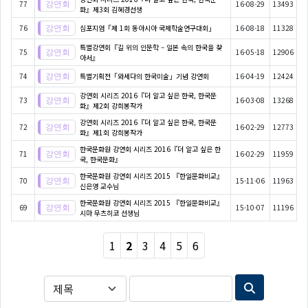
77
16-08-29
13493
화』제3회 김혜경선생
76
심포지엄「제 1회 동아시아 국제학술연구대회」
16-08-18
11328
특별강연회『길 위의 인문학 – 일본 속의 한국을 찾
75
16-05-18
12906
아서』
74
특별기획전「와세다의 한국미술」기념 강연회
16-04-19
12424
강연회 시리즈 2016『더 알고 싶은 한국, 한국문
73
16-03-08
13268
화』제2회 강희봉작가
강연회 시리즈 2016『더 알고 싶은 한국, 한국문
72
16-02-29
12773
화』제1회 강희봉작가
한국문화원 강연회 시리즈 2016『더 알고 싶은 한
71
16-02-29
11959
국, 한국문화』
한국문화원 강연회 시리즈 2015 『한일문화비교』
70
15-11-06
11963
신은영 교수님
한국문화원 강연회 시리즈 2015 『한일문화비교』
69
15-10-07
11196
시마 무츠히코 선생님
1
2
3
4
5
6