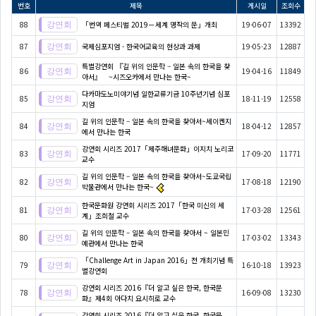
번호
제목
게시일
조회수
88
「번역 페스티벌 2019－세계 명작의 문」개최
19-06-07
13392
87
국제심포지엄 - 한국어교육의 현상과 과제
19-05-23
12887
특별강연회 『길 위의 인문학 – 일본 속의 한국을 찾
86
19-04-16
11849
아서』 ~시즈오카에서 만나는 한국~
다카마도노미야기념 일한교류기금 10주년기념 심포
85
18-11-19
12558
지엄
길 위의 인문학 – 일본 속의 한국을 찾아서~세이켄지
84
18-04-12
12857
에서 만나는 한국
강연회 시리즈 2017「제주해녀문화」이지치 노리코
83
17-09-20
11771
교수
길 위의 인문학 – 일본 속의 한국을 찾아서~도쿄국립
82
17-08-18
12190
박물관에서 만나는 한국~
한국문화원 강연회 시리즈 2017「한국 미신의 세
81
17-03-28
12561
계」조희철 교수
길 위의 인문학 – 일본 속의 한국을 찾아서 ~ 일본민
80
17-03-02
13343
예관에서 만나는 한국
「Challenge Art in Japan 2016」전 개최기념 특
79
16-10-18
13923
별강연회
강연회 시리즈 2016『더 알고 싶은 한국, 한국문
78
16-09-08
13230
화』제4회 아다치 요시히로 교수
강연회 시리즈 2016『더 알고 싶은 한국, 한국문