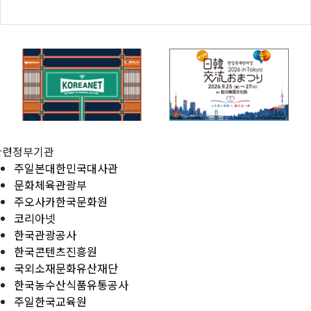
관련정부기관
주일본대한민국대사관
문화체육관광부
주오사카한국문화원
코리아넷
한국관광공사
한국콘텐츠진흥원
국외소재문화유산재단
한국농수산식품유통공사
주일한국교육원