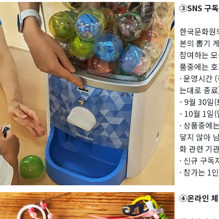
③SNS 구
한국문화원의
본의 뽑기 
참여하는 모
품중에는 호
· 운영시간
는대로 종료
- 9월 30일(
- 10월 1일(
· 상품중에
닿지 않아 
화 관련 기
· 신규 구독
· 참가는 1
④온라인 체