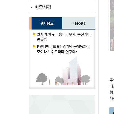
・ 한줄서평
행사응모
+ MORE
▶
민화 체험 워크숍 - 파우치, 쿠션커버
만들기
▶
K엔타메라보 6주년기념 공개녹화 <
모여라！K-드라마 연구회>
주
다
행
4