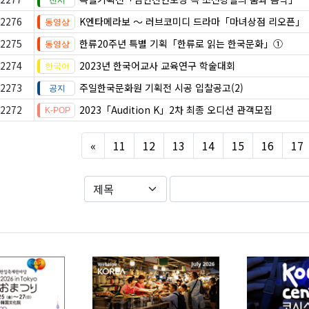
2276
K엔타메라보 ～ 러브코미디 드라마「마녀상점 리오픈」
2275
한류20주년 특별 기획「한류로 읽는 한국문화」①
2274
2023년 한국어교사 교육연구 학술대회
2273
주일한국문화원 기획전 시공 입찰공고(2)
2272
2023「Audition K」2차 최종 오디션 관객모집
Previous
«
11
12
13
14
15
16
17