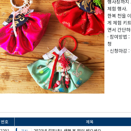
행사장까지 
체험 행사.
한복 천을 
게 체험 키
면서 간단하
· 참여방법 
청
· 신청마감 :
번호
제목
2291
2023년 갑진년!! 새해 복 많이 받으세요.