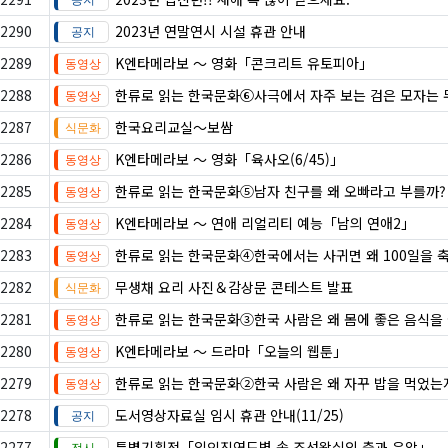
2290
2023년 연말연시 시설 휴관 안내
2289
K엔타메라보 ～ 영화「콘크리트 유토피아」
2288
한류로 읽는 한국문화⑥사극에서 자주 보는 검은 모자는 
2287
한국요리교실〜보쌈
2286
K엔타메라보 ～ 영화「육사오(6/45)」
2285
한류로 읽는 한국문화⑤남자 친구를 왜 오빠라고 부를까?
2284
K엔타메라보 ～ 연애 리얼리티 예능「남의 연애2」
2283
한류로 읽는 한국문화④한국에서는 사귀면 왜 100일을 
2282
무생채 요리 사진＆감상문 콘테스트 발표
2281
한류로 읽는 한국문화③한국 사람은 왜 몸에 좋은 음식을
2280
K엔타메라보 ～ 드라마「오늘의 웹툰」
2279
한류로 읽는 한국문화②한국 사람은 왜 자꾸 밥을 먹었는
2278
도서영상자료실 임시 휴관 안내(11/25)
2277
특별기획전「임인진연도병 속 조선왕실의 춤과 음악」