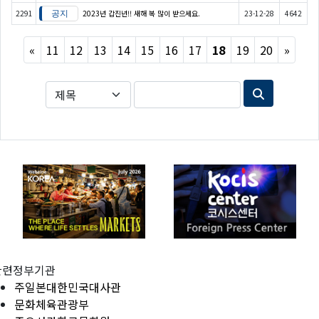
2291
2023년 갑진년!! 새해 복 많이 받으세요.
23-12-28
4642
Previous
Next
«
11
12
13
14
15
16
17
18
19
20
»
관련정부기관
주일본대한민국대사관
문화체육관광부