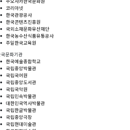
주오사카한국문화원
코리아넷
한국관광공사
한국콘텐츠진흥원
국외소재문화유산재단
한국농수산식품유통공사
주일한국교육원
한국문화기관
한국예술종합학교
국립중앙박물관
국립국어원
국립중앙도서관
국립국악원
국립민속박물관
대한민국역사박물관
국립한글박물관
국립중앙극장
국립현대미술관