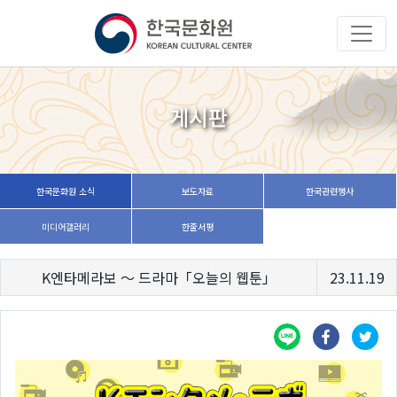
게시판
한국문화원 소식
보도자료
한국관련행사
미디어갤러리
한줄서평
K엔타메라보 ～ 드라마「오늘의 웹툰」
23.11.19