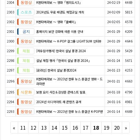
2304
K엔타메라보 ～ 영화「범죄도시3」
24-02-19
4469
2303
2024년도 무료 태권도 체험교실 개최
24-02-09
5815
2302
K엔타메라보 ～ 영화「올빼미」
24-02-05
4578
2301
홈페이지 보안 강화에 따른 이용 안내
24-01-29
4209
2300
K엔타메라보 ～ K-POP 걸그룹 LIGHTSUM 인터뷰
24-01-29
4646
2299
[자유참가행사] 한국의 설날 풍경 2024
24-01-29
5429
2298
설날 체험 행사「한국의 설날 풍경 2024」
24-01-24
5671
2297
[온라인] 한국의 설날 풍경2024
24-01-23
4253
K엔타메라보 ～ 2023년 한류 뉴스 총결산 영화・드
2296
24-01-21
4663
라마편
2295
보쌈 요리 사진＆감상문 콘테스트 발표
24-01-18
4790
2294
2024년 미디어아트 새 콘텐츠 공개
24-01-16
4981
2293
K엔타메라보 ～ 2023년 한류 뉴스 총결산 K-POP편
24-01-14
4669
Previous
Next
«
11
12
13
14
15
16
17
18
19
20
»