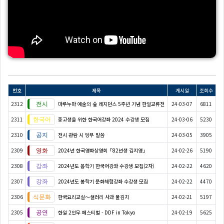
번호
제목
게시일
조회수
2312
마루누마 예술의 숲 레지던스 5주년 기념 한일교류전
24-03-07
6811
2311
중고생을 위한 한국어강좌 2024 수강생 모집
24-03-06
5230
2310
전시 관람 시 당부 말씀
24-03-05
3905
2309
2024년 한국영화상영회「82년생 김지영」
24-02-26
5190
2308
2024년도 봄학기 한국어강좌 수강생 모집(2차)
24-02-22
4620
2307
2024년도 봄학기 문화체험강좌 수강생 모집
24-02-22
4470
2306
한국요리교실〜샐러리 사과 물김치
24-02-21
5197
2305
한일 2인무 페스티벌 - DDF in Tokyo
24-02-19
5625