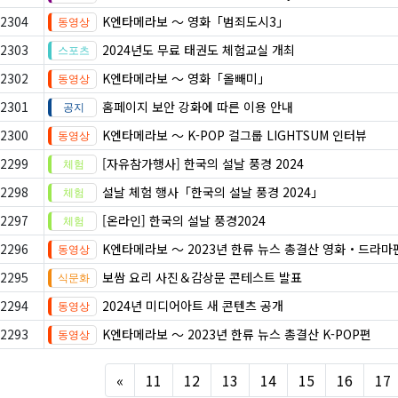
2304
K엔타메라보 ～ 영화「범죄도시3」
2303
2024년도 무료 태권도 체험교실 개최
2302
K엔타메라보 ～ 영화「올빼미」
2301
홈페이지 보안 강화에 따른 이용 안내
2300
K엔타메라보 ～ K-POP 걸그룹 LIGHTSUM 인터뷰
2299
[자유참가행사] 한국의 설날 풍경 2024
2298
설날 체험 행사「한국의 설날 풍경 2024」
2297
[온라인] 한국의 설날 풍경2024
2296
K엔타메라보 ～ 2023년 한류 뉴스 총결산 영화・드라마
2295
보쌈 요리 사진＆감상문 콘테스트 발표
2294
2024년 미디어아트 새 콘텐츠 공개
2293
K엔타메라보 ～ 2023년 한류 뉴스 총결산 K-POP편
Previous
«
11
12
13
14
15
16
17