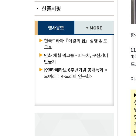
・ 한줄서평
행사응모
+ MORE
항
▶
한국드라마『여왕의 집』상영 & 토
크쇼
1
▶
민화 체험 워크숍 - 파우치, 쿠션커버
따
만들기
도
▶
K엔타메라보 6주년기념 공개녹화 <
모여라！K-드라마 연구회>
이