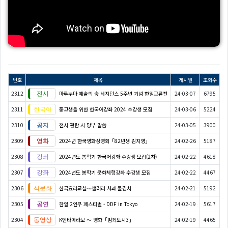
번호
제목
게시일
조회수
2312
마루누마 예술의 숲 레지던스 5주년 기념 한일교류전
24-03-07
6795
2311
중고생을 위한 한국어강좌 2024 수강생 모집
24-03-06
5224
2310
전시 관람 시 당부 말씀
24-03-05
3900
2309
2024년 한국영화상영회「82년생 김지영」
24-02-26
5187
2308
2024년도 봄학기 한국어강좌 수강생 모집(2차)
24-02-22
4618
2307
2024년도 봄학기 문화체험강좌 수강생 모집
24-02-22
4467
2306
한국요리교실〜샐러리 사과 물김치
24-02-21
5192
2305
한일 2인무 페스티벌 - DDF in Tokyo
24-02-19
5617
2304
K엔타메라보 ～ 영화「범죄도시3」
24-02-19
4465