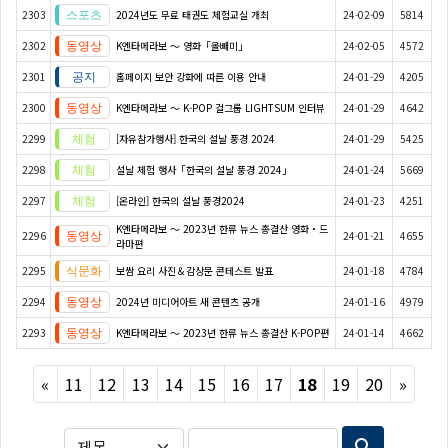
2303
2024년도 무료 태권도 체험교실 개최
24-02-09
5814
2302
K엔타메라보 ～ 영화「올빼미」
24-02-05
4572
2301
홈페이지 보안 강화에 따른 이용 안내
24-01-29
4205
2300
K엔타메라보 ～ K-POP 걸그룹 LIGHTSUM 인터뷰
24-01-29
4642
2299
[자유참가행사] 한국의 설날 풍경 2024
24-01-29
5425
2298
설날 체험 행사「한국의 설날 풍경 2024」
24-01-24
5669
2297
[온라인] 한국의 설날 풍경2024
24-01-23
4251
K엔타메라보 ～ 2023년 한류 뉴스 총결산 영화・드
2296
24-01-21
4655
라마편
2295
보쌈 요리 사진＆감상문 콘테스트 발표
24-01-18
4784
2294
2024년 미디어아트 새 콘텐츠 공개
24-01-16
4979
2293
K엔타메라보 ～ 2023년 한류 뉴스 총결산 K-POP편
24-01-14
4662
Previous
Next
«
11
12
13
14
15
16
17
18
19
20
»