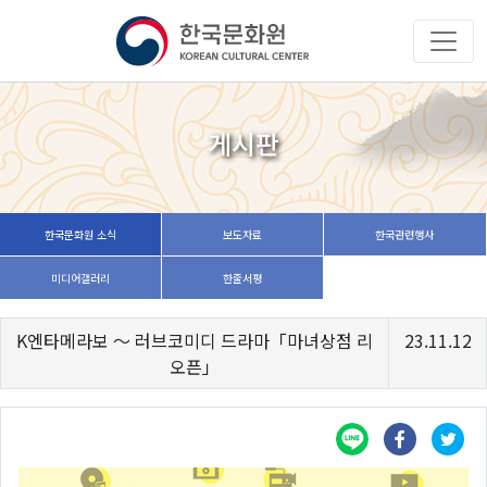
게시판
한국문화원 소식
보도자료
한국관련행사
미디어갤러리
한줄서평
K엔타메라보 ～ 러브코미디 드라마「마녀상점 리
23.11.12
오픈」