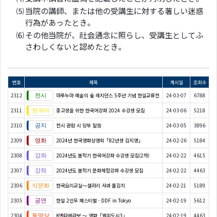
⑸
当院の講師、または他の受講生に対する著しい迷惑
行為があったとき。
⑹
その他当院が、社会通念に照らし、受講生としてふ
さわしくないと認めたとき。
번호
제목
게시일
조회수
2312
마루누마 예술의 숲 레지던스 5주년 기념 한일교류전
24-03-07
6788
2311
중고생을 위한 한국어강좌 2024 수강생 모집
24-03-06
5218
2310
전시 관람 시 당부 말씀
24-03-05
3896
2309
2024년 한국영화상영회「82년생 김지영」
24-02-26
5184
2308
2024년도 봄학기 한국어강좌 수강생 모집(2차)
24-02-22
4615
2307
2024년도 봄학기 문화체험강좌 수강생 모집
24-02-22
4463
2306
한국요리교실〜샐러리 사과 물김치
24-02-21
5189
2305
한일 2인무 페스티벌 - DDF in Tokyo
24-02-19
5612
2304
K엔타메라보 ～ 영화「범죄도시3」
24-02-19
4463