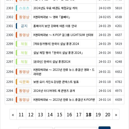
2303
2024년도 무료 태권도 체험교실 개최
24-02-09
5810
2302
K엔타메라보 ～ 영화「올빼미」
24-02-05
4569
2301
홈페이지 보안 강화에 따른 이용 안내
24-01-29
4201
2300
K엔타메라보 ～ K-POP 걸그룹 LIGHTSUM 인터뷰
24-01-29
4637
2299
[자유참가행사] 한국의 설날 풍경 2024
24-01-29
5419
2298
설날 체험 행사「한국의 설날 풍경 2024」
24-01-24
5663
2297
[온라인] 한국의 설날 풍경2024
24-01-23
4248
K엔타메라보 ～ 2023년 한류 뉴스 총결산 영화・드
2296
24-01-21
4652
라마편
2295
보쌈 요리 사진＆감상문 콘테스트 발표
24-01-18
4782
2294
2024년 미디어아트 새 콘텐츠 공개
24-01-16
4975
2293
K엔타메라보 ～ 2023년 한류 뉴스 총결산 K-POP편
24-01-14
4659
Previous
Next
«
11
12
13
14
15
16
17
18
19
20
»