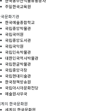
한국농수산식품유통공사
주일한국교육원
한국문화기관
한국예술종합학교
국립중앙박물관
국립국어원
국립중앙도서관
국립국악원
국립민속박물관
대한민국역사박물관
국립한글박물관
국립중앙극장
국립현대미술관
한국정책방송원
국립아시아문화전당
예술원사무국
세계의 한국문화원
세계의 한국문화원