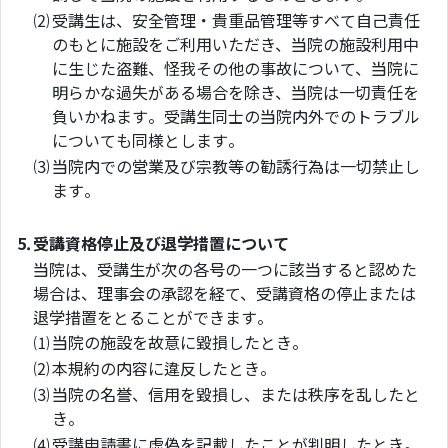
⑵
受講生は、安全管理・貴重品管理等すべて自己責任
のもとに施設をご利用いただき、当院の施設利用中
に生じた盗難、怪我その他の事故について、当院に
明らかな過失がある場合を除き、当院は一切責任を
負いかねます。受講生同士の当院内外でのトラブル
についても同様とします。
⑶
当院内での営業及び宗教等の勧誘行為は一切禁止し
ます。
5.
受講資格停止及び退学措置について
当院は、受講生が次の各号の一つに該当すると認めた
場合は、理事会の承認を経て、受講資格の停止または
退学措置をとることができます。
⑴
当院の施設を故意に毀損したとき。
⑵
本規約の内容に違反したとき。
⑶
当院の名誉、信用を毀損し、または秩序を乱したと
き。
⑷
受講申請書に虚偽を記載したことが判明したとき。