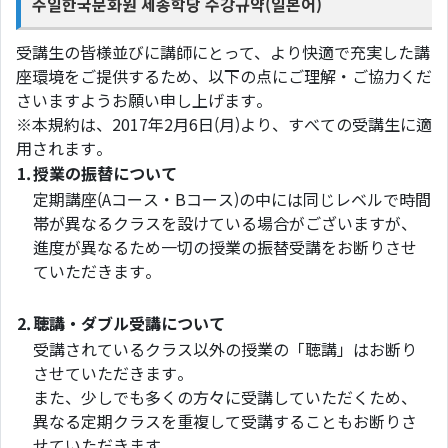
주일한국문화원 세종학당 수강규약(일본어)
受講生の皆様並びに講師にとって、より快適で充実した講
座環境をご提供するため、以下の点にご理解・ご協力くだ
さいますようお願い申し上げます。
※本規約は、2017年2月6日(月)より、すべての受講生に適
用されます。
1.
授業の振替について
定期講座(Aコース・Bコース)の中には同じレベルで時間
帯が異なるクラスを設けている場合がございますが、
進度が異なるため一切の授業の振替受講をお断りさせ
ていただきます。
2.
聴講・ダブル受講について
受講されているクラス以外の授業の「聴講」はお断り
させていただきます。
また、少しでも多くの方々に受講していただくため、
異なる定期クラスを重複して受講することもお断りさ
せていただきます。