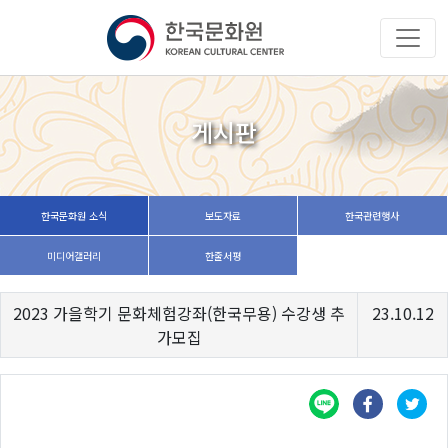
게시판
한국문화원 소식
보도자료
한국관련행사
미디어갤러리
한줄서평
2023 가을학기 문화체험강좌(한국무용) 수강생 추
23.10.12
가모집