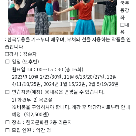
국무
용강
좌
❐내
용
: 한국무용을 기초부터 배우며, 부채와 천을 사용하는 작품을 연
습합니다
❐강사：김순자
❐
일정 (오후반)
월요일 14：00～15：30 (총 16회)
2023년 10월 2/23/30일, 11월 6/13/20/27일, 12월
4/11/18/25일, 2024년 1월 15/22일, 2월 5/19/26일
❐
연습작품(예정) ※내용은 변경될 수 있습니다.
1) 화관무 2) 목련꽃
※비품을 구입하셔야 합니다. 개강 후 담당강사로부터 안내
예정（약2,500엔）
❐
장소：한국문화원 2층 라운지
❐
모집 인원：약간 명