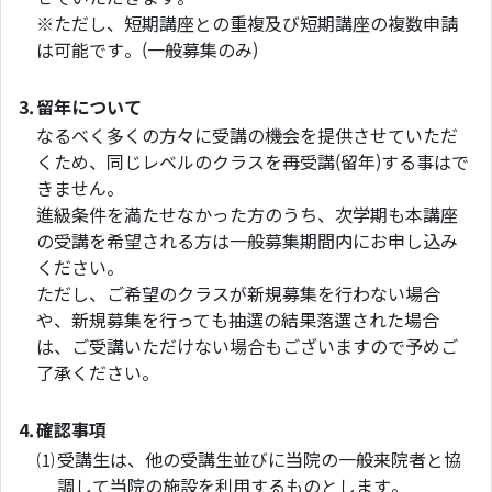
※ただし、短期講座との重複及び短期講座の複数申請
は可能です。(一般募集のみ)
3.
留年について
なるべく多くの方々に受講の機会を提供させていただ
くため、同じレベルのクラスを再受講(留年)する事はで
きません。
進級条件を満たせなかった方のうち、次学期も本講座
の受講を希望される方は一般募集期間内にお申し込み
ください。
ただし、ご希望のクラスが新規募集を行わない場合
や、新規募集を行っても抽選の結果落選された場合
は、ご受講いただけない場合もございますので予めご
了承ください。
4.
確認事項
⑴
受講生は、他の受講生並びに当院の一般来院者と協
調して当院の施設を利用するものとします。