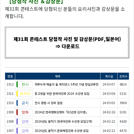
【당첨작 사진 ＆감상문】
제31회 콘테스트에 당첨되신 분들의 요리사진과 감상문을 소
개합니다.
제31회 콘테스트 당첨작 사진 및 감상문(PDF,일본어)
⇒ 다운로드
번호
제목
게시일
조회수
2312
마루누마 예술의 숲 레지던스 5주년 기념 한일교류전
24-03-07
6814
2311
중고생을 위한 한국어강좌 2024 수강생 모집
24-03-06
5231
2310
전시 관람 시 당부 말씀
24-03-05
3906
2309
2024년 한국영화상영회「82년생 김지영」
24-02-26
5191
2308
2024년도 봄학기 한국어강좌 수강생 모집(2차)
24-02-22
4620
2307
2024년도 봄학기 문화체험강좌 수강생 모집
24-02-22
4470