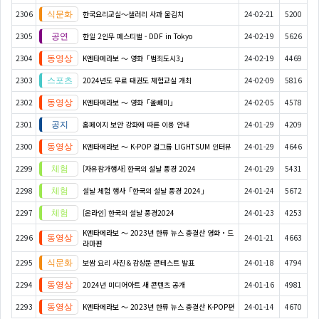
2306
한국요리교실〜샐러리 사과 물김치
24-02-21
5200
2305
한일 2인무 페스티벌 - DDF in Tokyo
24-02-19
5626
2304
K엔타메라보 ～ 영화「범죄도시3」
24-02-19
4469
2303
2024년도 무료 태권도 체험교실 개최
24-02-09
5816
2302
K엔타메라보 ～ 영화「올빼미」
24-02-05
4578
2301
홈페이지 보안 강화에 따른 이용 안내
24-01-29
4209
2300
K엔타메라보 ～ K-POP 걸그룹 LIGHTSUM 인터뷰
24-01-29
4646
2299
[자유참가행사] 한국의 설날 풍경 2024
24-01-29
5431
2298
설날 체험 행사「한국의 설날 풍경 2024」
24-01-24
5672
2297
[온라인] 한국의 설날 풍경2024
24-01-23
4253
K엔타메라보 ～ 2023년 한류 뉴스 총결산 영화・드
2296
24-01-21
4663
라마편
2295
보쌈 요리 사진＆감상문 콘테스트 발표
24-01-18
4794
2294
2024년 미디어아트 새 콘텐츠 공개
24-01-16
4981
2293
K엔타메라보 ～ 2023년 한류 뉴스 총결산 K-POP편
24-01-14
4670