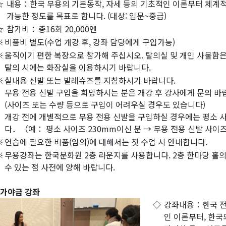
☆
내용：한국 무용의 기본동작, 자세 등의 기초적인 이론부터 체계
가능한 정도를 목표로 합니다. (대상: 입문~중급)
☆
참가비：
총16회 20,000엔
※
비품비 별도(수업 개강 후, 강좌 담당에게 구입가능)
※
움직이기 편한 복장으로 참가해 주십시오. 탈의실 및 개인 사물함은
탈의 시에는 화장실을 이용하시기 바랍니다.
※
실내용 신발 또는 발레슈즈를 지참하시기 바랍니다.
무용 전용 신발 구입을 희망하시는 분은 개강 후 강사에게 문의 바
(사이즈 또는 수량 등으로 구입이 어려우실 경우도 있습니다)
개강 전에 개별적으로 무용 전용 신발을 구입하실 경우에는 평소 
다．（예： 평소 사이즈 230mm이신 분 → 무용 전용 신발 사이즈
※
연습에 필요한 비품(임의)에 대해서는 첫 수업 시 안내합니다.
※
무용강좌는 한국문화원 2층 라운지를 사용합니다. 2층 한마당 홀의
수 있는 점 사전에 양해 바랍니다.
. 가야금 강좌
◇
강좌내용：한국 전통
인 이론부터, 한국