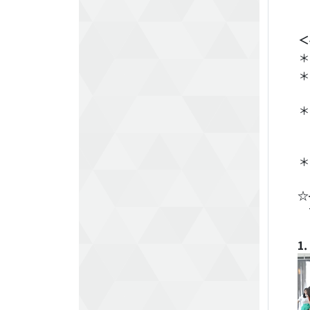
＜
＊
＊
＊
＊
☆
T
1