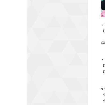
・
◎
・
(
(
<