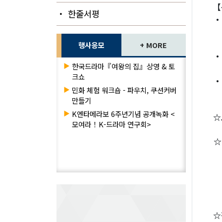
【
・ 한줄서평
・
행사응모
+ MORE
・
▶
한국드라마『여왕의 집』상영 & 토
크쇼
・
▶
민화 체험 워크숍 - 파우치, 쿠션커버
만들기
▶
K엔타메라보 6주년기념 공개녹화 <
☆
모여라！K-드라마 연구회>
☆
☆