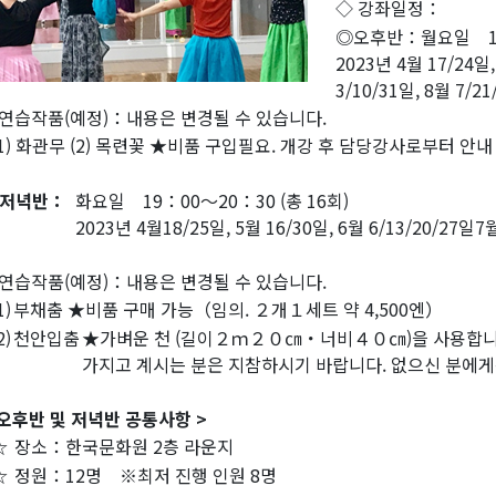
◇ 강좌일정：
◎오후반：월요일 14：
2023년 4월 17/24일,
3/10/31일, 8월 7/2
연습작품(예정)：내용은 변경될 수 있습니다.
(1) 화관무 (2) 목련꽃 ★비품 구입필요. 개강 후 담당강사로부터 안내
저녁반：
화요일 19：00～20：30 (총 16회)
2023년 4월18/25일, 5월 16/30일, 6월 6/13/20/27일7월
연습작품(예정)：내용은 변경될 수 있습니다.
1)
부채춤 ★비품 구매 가능（임의. ２개１세트 약 4,500엔）
2)
천안입춤
★가벼운 천 (길이２ｍ２０㎝・너비４０㎝)을 사용합니
가지고 계시는 분은 지참하시기 바랍니다. 없으신 분에게는
 오후반 및 저녁반 공통사항 >
☆
장소：한국문화원 2층 라운지
☆
정원：12명 ※최저 진행 인원 8명