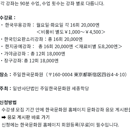
각 강좌는 90분 수업, 수업 횟수는 강좌 별로 다릅니다.
수강료：
・
한국무용강좌：
월요일·화요일 각 16회 20,000엔
＜비품비 별도￥1,000～￥4,500＞
・한국민요판소리강좌：총 16회 20,000엔
・
한지공예강좌：
총 16회 20,000엔 ＜재료비별 도8,200엔＞
・가야금강좌：총 12회 18,000엔
・장구강좌: 총 12회 18,000엔
장소：
주일한국문화원（〒160-0004 東京都新宿区四谷4-4-10）
주최：
일반사단법인 주일한국문화원 세종학당
신청방법
수강생 모집 기간 안에 한국문화원 홈페이지 문화강좌 응모 게시판
➡ 응모 게시판 바로 가기
신청에는 한국문화원 홈페이지 회원등록(무료)이 필수입니다.