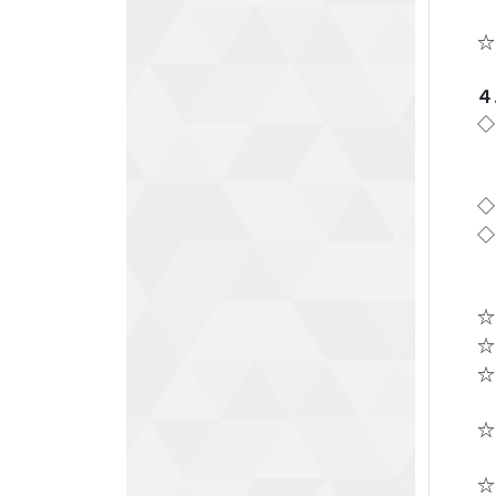
☆
４
◇
◇
◇
☆
☆
☆
☆
☆