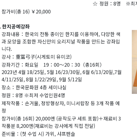
☆
정원：8명 ※최
참가비(총 16) ￥20,000
. 한지공예강좌
강좌내용：한국의 전통 종이인 한지를 이용하여, 다양한 색
과 모양을 조합한 자신만의 오리지널 작품을 만드는 강좌입
니다.
강사：重富弓子(시게토미 유미코)
강좌기간：화요일 19：00～20：30（총16회）
2023년 4월 18/25일, 5월 16/23/30일, 6월 6/13/20일,7월
4/11/25일, 8월 1/22/29일, 9월 5/12일
장소：한국문화원 4층 세미나실
정원：8명 ※최저 수업인원4명
제작작품：손거울, 정방형상자, 미니서랍장 등 3개 작품 예
정
참가비(총 16회) 20,000엔 (공작도구 세트 포함)＋재료비 3
작품분 8,200엔(재료비는 강사에게 직접 전달)
준비물：(첫 수업 시) 가위, 샤프펜슬