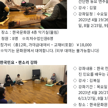
간단한 동요 연주를
◇
강사：김얼
◇
강좌일정：수요일 1
2023년 4월 19/26
일, 8월 2/23일, 
장소：한국문화원 4층 악기실(울림)
정원：8명 ※최저수업인원6명
참가비（총12회, 가야금대여비・교재비포함）￥18,000
※악기는 문화원에서 대여합니다. (외부 대여는 불가능합니다)
. 한국민요・판소리 강좌
◇
강좌내용：한국 전
진 민요를 배우는 
◇
강사：김복실
◇
강좌기간：목요일 
2023년 4월 20/27
6/13/27일, 8월 3
☆
장소：한국문화원 