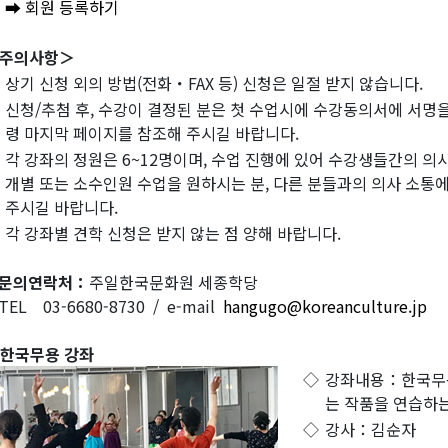
➡ 회원 등록하기
주의사항＞
상기 신청 외의 방법(전화・FAX 등) 신청은 일절 받지 않습니다.
신청/추첨 후, 수강이 결정된 분은 첫 수업시에 수강동의서에 서명
령 마지막 페이지를 참조해 주시길 바랍니다.
각 강좌의 정원은 6~12명이며, 수업 진행에 있어 수강생들간의 
개별 또는 소수인원 수업을 원하시는 분, 다른 분들과의 의사 소통
주시길 바랍니다.
각 강좌별 견학 신청은 받지 않는 점 양해 바랍니다.
문의연락처：
주일한국문화원 세종학당
EL 03-6680-8730 / e-mail
hangugo@koreanculture.jp
. 한국무용 강좌
◇
강좌내용：한국무용
는 작품을 연습하
◇
강사：김순자