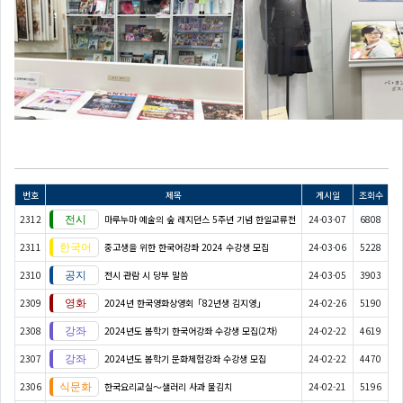
번호
제목
게시일
조회수
2312
마루누마 예술의 숲 레지던스 5주년 기념 한일교류전
24-03-07
6808
2311
중고생을 위한 한국어강좌 2024 수강생 모집
24-03-06
5228
2310
전시 관람 시 당부 말씀
24-03-05
3903
2309
2024년 한국영화상영회「82년생 김지영」
24-02-26
5190
2308
2024년도 봄학기 한국어강좌 수강생 모집(2차)
24-02-22
4619
2307
2024년도 봄학기 문화체험강좌 수강생 모집
24-02-22
4470
2306
한국요리교실〜샐러리 사과 물김치
24-02-21
5196