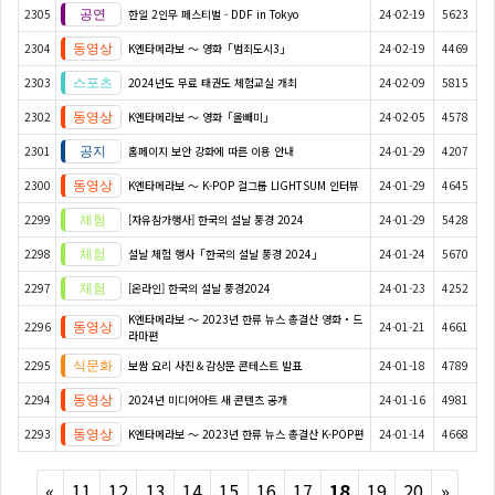
2305
한일 2인무 페스티벌 - DDF in Tokyo
24-02-19
5623
2304
K엔타메라보 ～ 영화「범죄도시3」
24-02-19
4469
2303
2024년도 무료 태권도 체험교실 개최
24-02-09
5815
2302
K엔타메라보 ～ 영화「올빼미」
24-02-05
4578
2301
홈페이지 보안 강화에 따른 이용 안내
24-01-29
4207
2300
K엔타메라보 ～ K-POP 걸그룹 LIGHTSUM 인터뷰
24-01-29
4645
2299
[자유참가행사] 한국의 설날 풍경 2024
24-01-29
5428
2298
설날 체험 행사「한국의 설날 풍경 2024」
24-01-24
5670
2297
[온라인] 한국의 설날 풍경2024
24-01-23
4252
K엔타메라보 ～ 2023년 한류 뉴스 총결산 영화・드
2296
24-01-21
4661
라마편
2295
보쌈 요리 사진＆감상문 콘테스트 발표
24-01-18
4789
2294
2024년 미디어아트 새 콘텐츠 공개
24-01-16
4981
2293
K엔타메라보 ～ 2023년 한류 뉴스 총결산 K-POP편
24-01-14
4668
Previous
Next
«
11
12
13
14
15
16
17
18
19
20
»