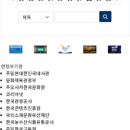
관련정부기관
주일본대한민국대사관
문화체육관광부
주오사카한국문화원
코리아넷
한국관광공사
한국콘텐츠진흥원
국외소재문화유산재단
한국농수산식품유통공사
주일한국교육원