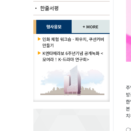
・ 한줄서평
행사응모
+ MORE
▶
민화 체험 워크숍 - 파우치, 쿠션커버
만들기
▶
K엔타메라보 6주년기념 공개녹화 <
모여라！K-드라마 연구회>
주
방
한
본
치
○