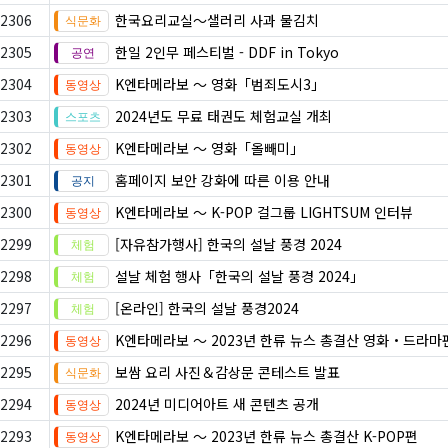
2306
한국요리교실〜샐러리 사과 물김치
2305
한일 2인무 페스티벌 - DDF in Tokyo
2304
K엔타메라보 ～ 영화「범죄도시3」
2303
2024년도 무료 태권도 체험교실 개최
2302
K엔타메라보 ～ 영화「올빼미」
2301
홈페이지 보안 강화에 따른 이용 안내
2300
K엔타메라보 ～ K-POP 걸그룹 LIGHTSUM 인터뷰
2299
[자유참가행사] 한국의 설날 풍경 2024
2298
설날 체험 행사「한국의 설날 풍경 2024」
2297
[온라인] 한국의 설날 풍경2024
2296
K엔타메라보 ～ 2023년 한류 뉴스 총결산 영화・드라마
2295
보쌈 요리 사진＆감상문 콘테스트 발표
2294
2024년 미디어아트 새 콘텐츠 공개
2293
K엔타메라보 ～ 2023년 한류 뉴스 총결산 K-POP편