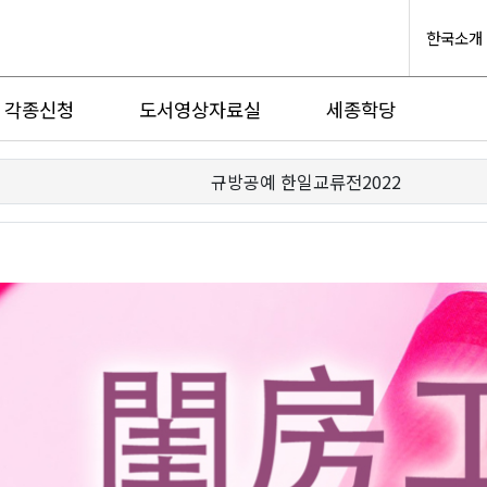
한국소개
각종신청
도서영상자료실
세종학당
규방공예 한일교류전2022