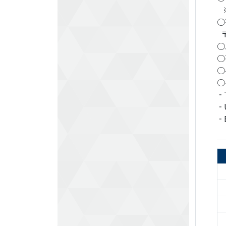
※
○
〒
○
○
○
○
- 
- 
- 