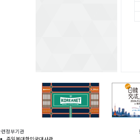
관련정부기관
주일본대한민국대사관